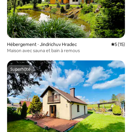
Hébergement ⋅ Jindrichuv Hradec
Évaluation
5 (15)
Maison avec sauna et bain à remous
Superhôte
Superhôte