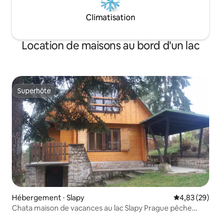
Climatisation
Location de maisons au bord d'un lac
Superhôte
Superhôte
Hébergement ⋅ Slapy
Évaluation mo
4,83 (29)
Chata maison de vacances au lac Slapy Prague pêche
baignade 1