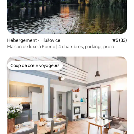
Hébergement ⋅ Hlušovice
Évaluation
5 (33)
Maison de luxe à Pound | 4 chambres, parking, jardin
Coup de cœur voyageurs
Coup de cœur voyageurs