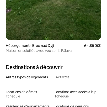
Hébergement ⋅ Brod nad Dyjí
Évaluation mo
4,86 (63)
Maison ensoleillée avec vue sur la Pálava
Destinations à découvrir
Autres types de logements
Activités
Locations de dômes
Locations avec accès à la plage
Tchéquie
Tchéquie
Résidences d'appartements en location
Locations de pensions