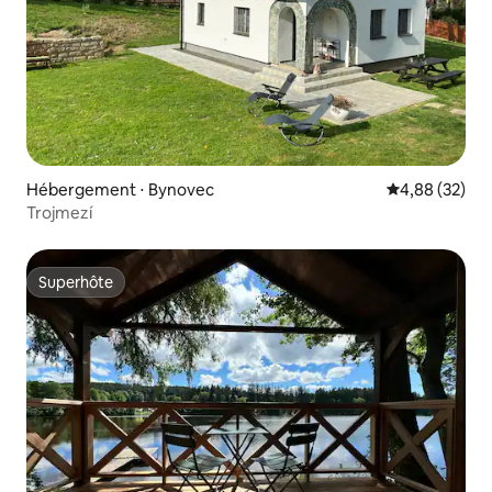
Hébergement ⋅ Bynovec
Évaluation mo
4,88 (32)
Trojmezí
Superhôte
Superhôte