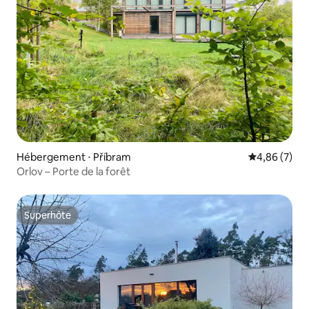
Hébergement ⋅ Příbram
Évaluation m
4,86 (7)
Orlov – Porte de la forêt
Superhôte
Superhôte