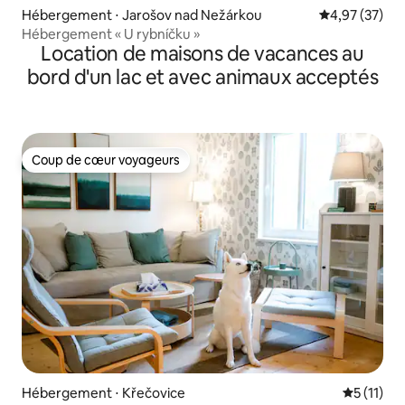
Hébergement ⋅ Jarošov nad Nežárkou
Évaluation mo
4,97 (37)
Hébergement « U rybníčku »
Location de maisons de vacances au
bord d'un lac et avec animaux acceptés
Coup de cœur voyageurs
Coup de cœur voyageurs
Hébergement ⋅ Křečovice
Évaluatio
5 (11)