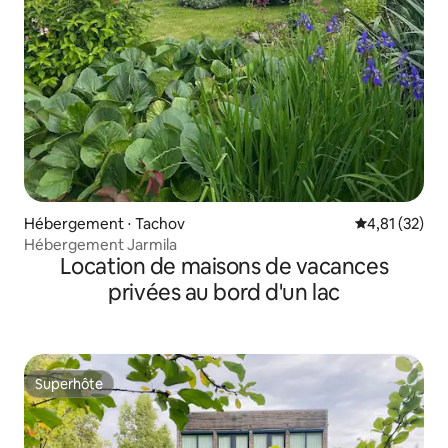
Hébergement ⋅ Tachov
Évaluation mo
4,81 (32)
Hébergement Jarmila
Location de maisons de vacances
privées au bord d'un lac
Superhôte
Superhôte