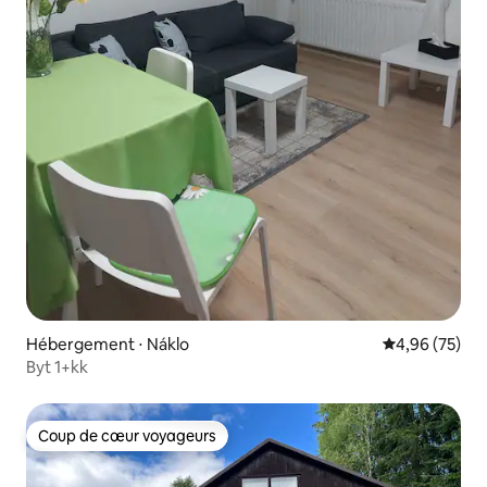
Hébergement ⋅ Náklo
Évaluation mo
4,96 (75)
Byt 1+kk
Coup de cœur voyageurs
Coup de cœur voyageurs