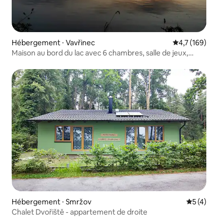
Hébergement ⋅ Vavřinec
Évaluation mo
4,7 (169)
Maison au bord du lac avec 6 chambres, salle de jeux,
sauna↬ Prague 50 km
Hébergement ⋅ Smržov
Évaluatio
5 (4)
Chalet Dvořiště - appartement de droite