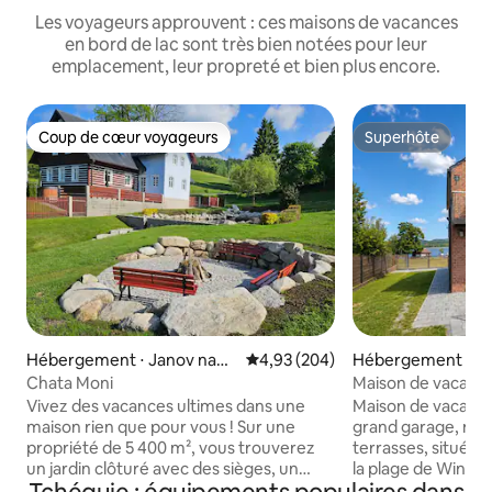
Les voyageurs approuvent : ces maisons de vacances
en bord de lac sont très bien notées pour leur
emplacement, leur propreté et bien plus encore.
Coup de cœur voyageurs
Superhôte
Coup de cœur voyageurs
Superhôte
Hébergement ⋅ Janov nad
Évaluation moyenne sur la base 
4,93 (204)
Hébergement ⋅ Če
Nisou
umaví
Chata Moni
Maison de vacance
Point
Vivez des vacances ultimes dans une
Maison de vacanc
maison rien que pour vous ! Sur une
grand garage, mobi
propriété de 5 400 m², vous trouverez
terrasses, située
un jardin clôturé avec des sièges, un
la plage de Windy 
barbecue (pendant la saison estivale), un
voile YC Černá, m