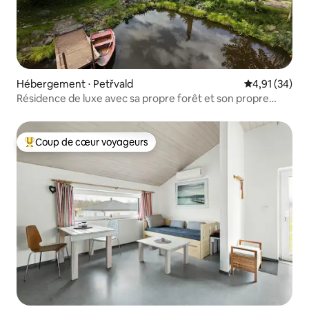
Hébergement ⋅ Petřvald
Évaluation mo
4,91 (34)
Résidence de luxe avec sa propre forêt et son propre
étang
Coup de cœur voyageurs
Coups de cœur voyageurs les plus appréciés