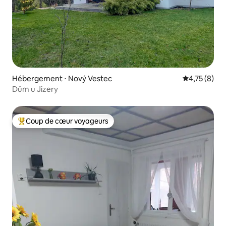
Hébergement ⋅ Nový Vestec
Évaluation m
4,75 (8)
Dům u Jizery
Coup de cœur voyageurs
Coups de cœur voyageurs les plus appréciés