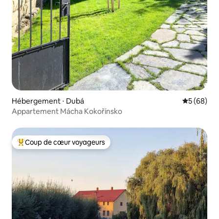
Hébergement ⋅ Dubá
Évaluation
5 (68)
Appartement Mácha Kokořínsko
Coup de cœur voyageurs
Coups de cœur voyageurs les plus appréciés