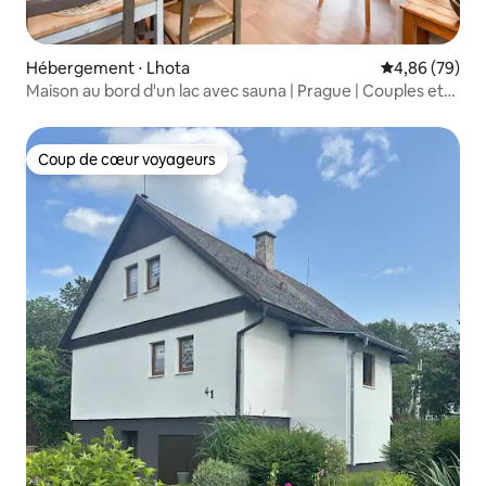
Hébergement ⋅ Lhota
Évaluation mo
4,86 (79)
Maison au bord d'un lac avec sauna | Prague | Couples et
familles
Coup de cœur voyageurs
Coup de cœur voyageurs