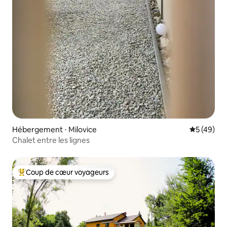
Hébergement ⋅ Milovice
Évaluation
5 (49)
Chalet entre les lignes
Coup de cœur voyageurs
Coups de cœur voyageurs les plus appréciés