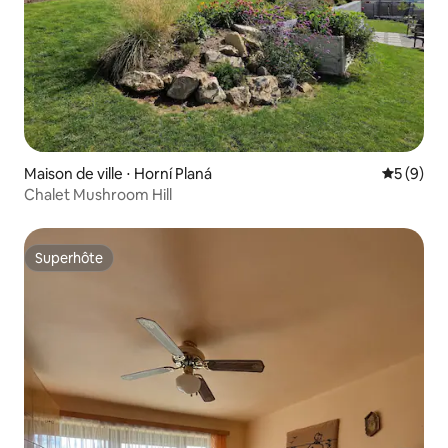
Maison de ville ⋅ Horní Planá
Évaluatio
5 (9)
Chalet Mushroom Hill
Superhôte
Superhôte