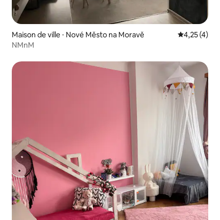
Maison de ville ⋅ Nové Město na Moravě
Évaluation m
4,25 (4)
NMnM