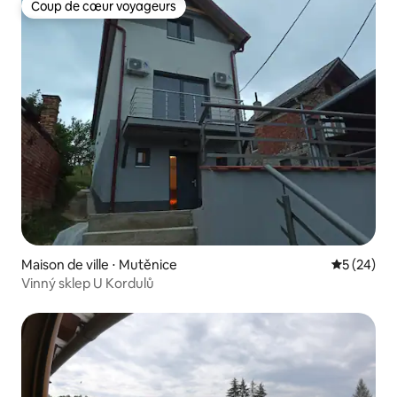
Coup de cœur voyageurs
Coup de cœur voyageurs
Maison de ville ⋅ Mutěnice
Évaluation
5 (24)
Vinný sklep U Kordulů