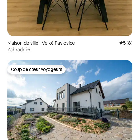
Maison de ville ⋅ Velké Pavlovice
Évaluatio
5 (8)
Zahradní 6
Coup de cœur voyageurs
Coup de cœur voyageurs