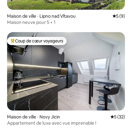
Maison de ville ⋅ Lipno nad Vltavou
Évaluatio
5 (9)
Maison neuve pour 5 + 1
Coup de cœur voyageurs
Coups de cœur voyageurs les plus appréciés
Maison de ville ⋅ Novy Jicin
Évaluation
5 (32)
Appartement de luxe avec vue imprenable !