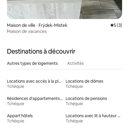
Maison de ville ⋅ Frýdek-Místek
Évaluatio
5 (3)
Maison de vacances
Destinations à découvrir
Autres types de logements
Activités
Locations avec accès à la plage
Locations de dômes
Tchéquie
Tchéquie
Résidences d'appartements en location
Locations de pensions
Tchéquie
Tchéquie
Appart'hôtels
Locations avec lit à hauteur adaptée
Tchéquie
Tchéquie