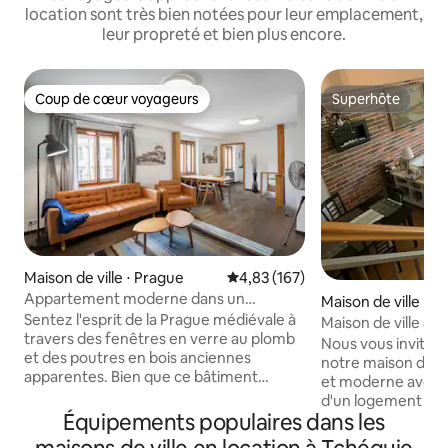
location sont très bien notées pour leur emplacement,
leur propreté et bien plus encore.
Coup de cœur voyageurs
Superhôte
Coup de cœur voyageurs
Superhôte
Maison de ville ⋅ Prague
Évaluation moyenne sur la base 
4,83 (167)
Appartement moderne dans un
Maison de ville ⋅ 
bâtiment pittoresque du XVe siècle
Sentez l'esprit de la Prague médiévale à
Maison de ville à 
travers des fenêtres en verre au plomb
minutes du centre
Nous vous invitons
et des poutres en bois anciennes
notre maison de vi
apparentes. Bien que ce bâtiment
et moderne avec 
pittoresque soit imprégné d'histoire, il
d'un logement sta
s'agit d'un appartement vraiment
Équipements populaires dans les
minutes de l'aérop
moderne rempli de meubles de bon
maison de ville se