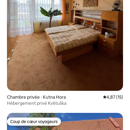
Chambre privée ⋅ Kutna Hora
Évaluation mo
4,87 (15)
Hébergement privé Květuška
Coup de cœur voyageurs
Coup de cœur voyageurs