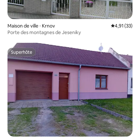
Maison de ville ⋅ Krnov
Évaluation mo
4,91 (33)
Porte des montagnes de Jeseniky
Superhôte
Superhôte