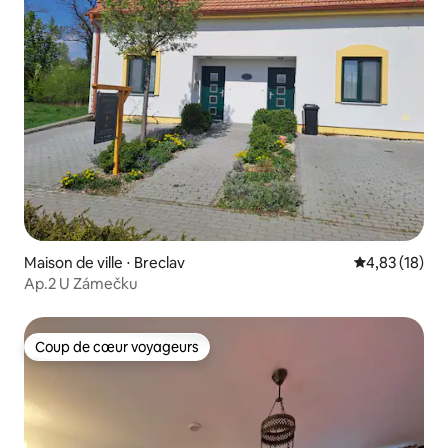
Maison de ville ⋅ Breclav
Évaluation mo
4,83 (18)
Ap.2 U Zámečku
Coup de cœur voyageurs
Coup de cœur voyageurs