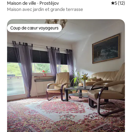
Maison de ville ⋅ Prostějov
Évaluation
5 (12)
Maison avec jardin et grande terrasse
Coup de cœur voyageurs
Coup de cœur voyageurs