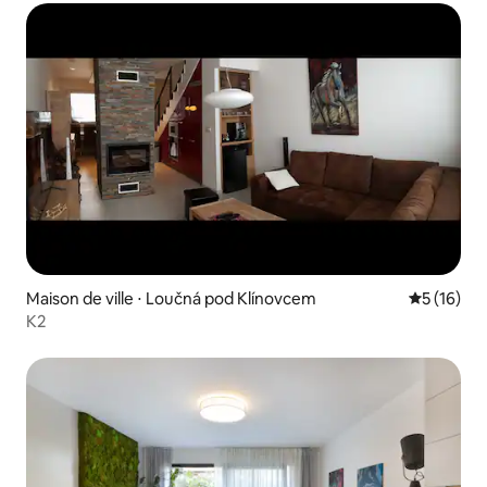
Maison de ville ⋅ Loučná pod Klínovcem
Évaluation
5 (16)
K2