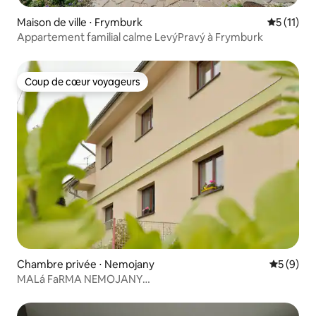
Maison de ville ⋅ Frymburk
Évaluatio
5 (11)
Appartement familial calme LevýPravý à Frymburk
Coup de cœur voyageurs
Coup de cœur voyageurs
Chambre privée ⋅ Nemojany
Évaluatio
5 (9)
MALá FaRMA NEMOJANY
_familyhouse_PENZION_room_I