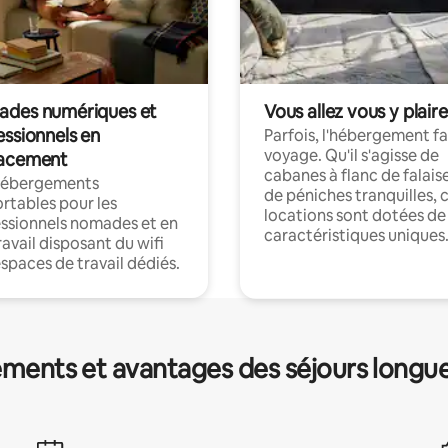
des numériques et
Vous allez vous y plaire
essionnels en
Parfois, l'hébergement fai
voyage. Qu'il s'agisse de
acement
cabanes à flanc de falais
hébergements
de péniches tranquilles, 
rtables pour les
locations sont dotées de
ssionnels nomades et en
caractéristiques uniques
ravail disposant du wifi
espaces de travail dédiés.
ments et avantages des séjours longu