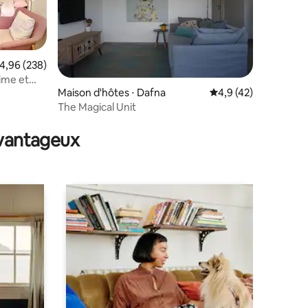
valuation moyenne sur la base de 238 commentaires : 4,96 sur 5
4,96 (238)
time et
Maison d'hôtes ⋅ Dafna
Évaluation moyenne s
4,9 (42)
The Magical Unit
ntaires : 4,95 sur 5
avantageux