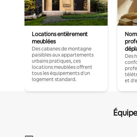
Locations entièrement
Noma
meublées
prof
dépl
Des cabanes de montagne
paisibles aux appartements
Des 
urbains pratiques, ces
confo
locations meublées offrent
profe
tous les équipements d'un
télét
logement standard.
et d'
Équipe