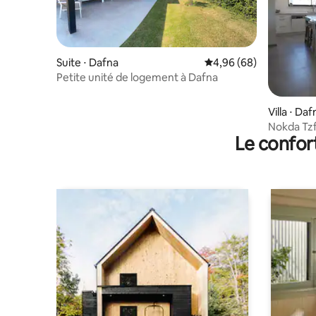
Suite ⋅ Dafna
Évaluation moyenne sur
4,96 (68)
Petite unité de logement à Dafna
Villa ⋅ Daf
Nokda Tzf
Le confor