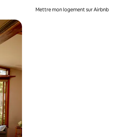
Mettre mon logement sur Airbnb
sant glisser.