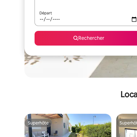
Départ
Rechercher
Loca
Superhôte
Superhô
Superhôte
Superhô