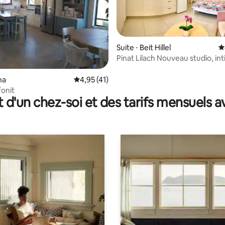
 la base de 68 commentaires : 4,96 sur 5
Suite ⋅ Beit Hillel
É
Pinat Lilach Nouveau studio, in
proche du ruisseau
na
Évaluation moyenne sur la base de 41 comme
4,95 (41)
onit
t d'un chez-soi et des tarifs mensuels 