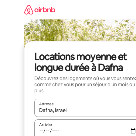
Aller
directement
au
contenu
Locations moyenne et
longue durée à Dafna
Découvrez des logements où vous vous sente
comme chez vous pour un séjour d'un mois ou
plus.
Adresse
Lorsque les résultats s'affichent, utilisez les flèc
Arrivée