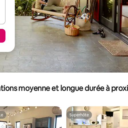
tions moyenne et longue durée à prox
te
Superhôte
te
Superhôte