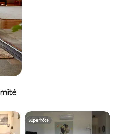
imité
Superhôte
Superhôte