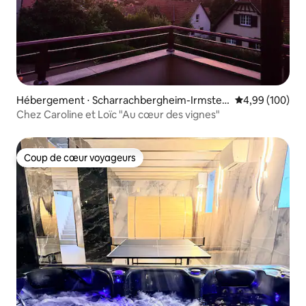
Hébergement ⋅ Scharrachbergheim-Irmstet
Évaluation moy
4,99 (100)
t
Chez Caroline et Loïc "Au cœur des vignes"
Coup de cœur voyageurs
Coup de cœur voyageurs