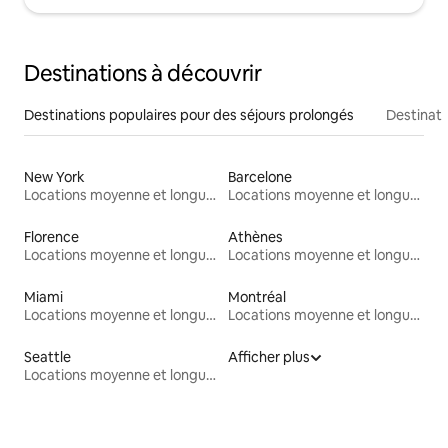
Destinations à découvrir
Destinations populaires pour des séjours prolongés
Destinati
New York
Barcelone
Locations moyenne et longue durée
Locations moyenne et longue durée
Florence
Athènes
Locations moyenne et longue durée
Locations moyenne et longue durée
Miami
Montréal
Locations moyenne et longue durée
Locations moyenne et longue durée
Seattle
Afficher plus
Locations moyenne et longue durée