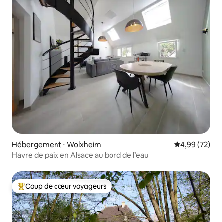
Hébergement ⋅ Wolxheim
Évaluation mo
4,99 (72)
Havre de paix en Alsace au bord de l’eau
Coup de cœur voyageurs
Coups de cœur voyageurs les plus appréciés