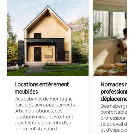
Locations entièrement
Nomades num
meublées
professionnel
déplacement
Des cabanes de montagne
paisibles aux appartements
Des hébergem
urbains pratiques, ces
confortables p
locations meublées offrent
professionnels
tous les équipements d'un
télétravail dis
logement standard.
et d'espaces de