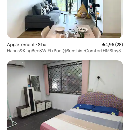
Appartement ⋅ Sibu
Évaluation mo
4,96 (28)
Hanns&KingBed&WIFI+Pool@SunshineComfortHMStay3