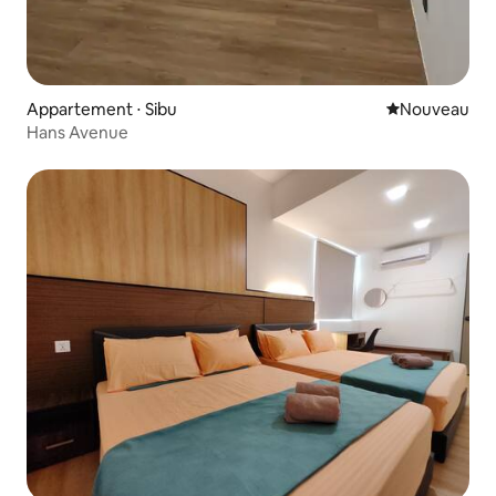
Appartement ⋅ Sibu
Nouvel hébe
Nouveau
Hans Avenue