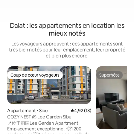
Dalat : les appartements en location les
mieux notés
Les voyageurs approuvent : ces appartements sont
très bien notés pour leur emplacement, leur propreté
et bien plus encore.
Coup de cœur voyageurs
Superhôte
Coup de cœur voyageurs
Superhôte
Appartement ⋅ Sibu
Évaluation moyenne sur la base
4,92 (13)
COZY NEST @ Lee Garden Sibu
📍位于丽园Lee Garden Apartment
Emplacement exceptionnel. 💥1 200