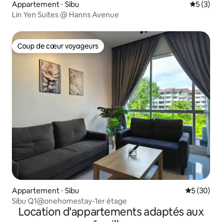
Appartement ⋅ Sibu
Évaluatio
5 (3)
Lin Yen Suites @ Hanns Avenue
Coup de cœur voyageurs
Coup de cœur voyageurs
Appartement ⋅ Sibu
Évaluation
5 (30)
Sibu Q1@onehomestay-1er étage
Location d'appartements adaptés aux