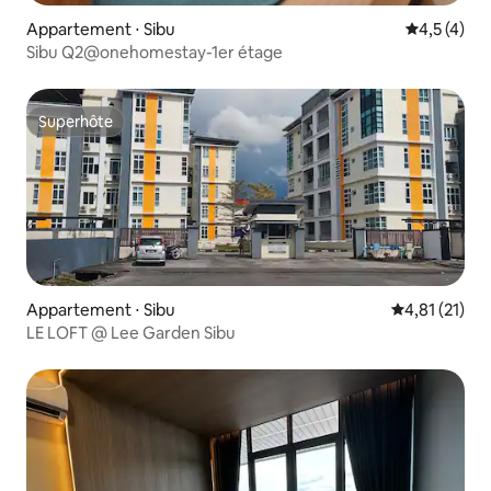
Appartement ⋅ Sibu
Évaluation 
4,5 (4)
Sibu Q2@onehomestay-1er étage
Superhôte
Superhôte
Appartement ⋅ Sibu
Évaluation mo
4,81 (21)
LE LOFT @ Lee Garden Sibu