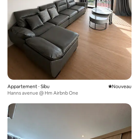
Appartement ⋅ Sibu
Nouvel hébe
Nouveau
Hanns avenue @ Hm Airbnb One