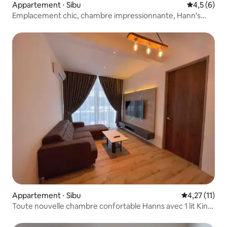
Appartement ⋅ Sibu
Évaluation 
4,5 (6)
Emplacement chic, chambre impressionnante, Hann's
Residence
Appartement ⋅ Sibu
Évaluation m
4,27 (11)
Toute nouvelle chambre confortable Hanns avec 1 lit King,
2 lits Queen et climatisation