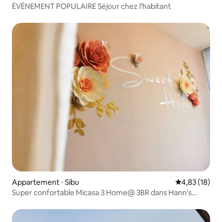
ÉVÉNEMENT POPULAIRE Séjour chez l'habitant
Appartement ⋅ Sibu
Évaluation mo
4,83 (18)
Super confortable Micasa 3 Home@ 3BR dans Hann's
Residence