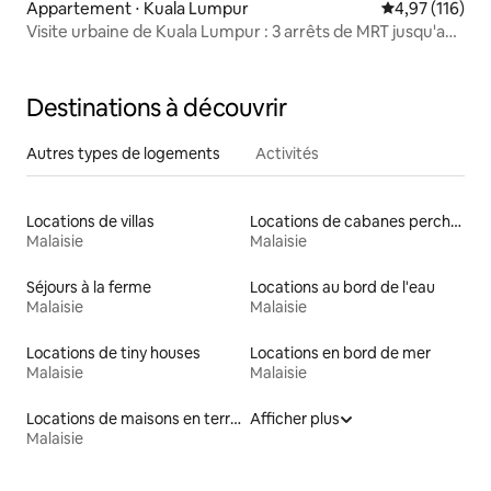
Appartement ⋅ Kuala Lumpur
Évaluation moy
4,97 (116)
Visite urbaine de Kuala Lumpur : 3 arrêts de MRT jusqu'au
centre-ville (2 personnes)
Destinations à découvrir
Autres types de logements
Activités
Locations de villas
Locations de cabanes perchées
Malaisie
Malaisie
Séjours à la ferme
Locations au bord de l'eau
Malaisie
Malaisie
Locations de tiny houses
Locations en bord de mer
Malaisie
Malaisie
Locations de maisons en terre
Afficher plus
Malaisie