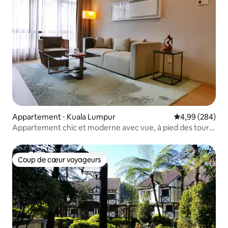
Appartement ⋅ Kuala Lumpur
Évaluation moy
4,99 (284)
Appartement chic et moderne avec vue, à pied des tours
jumelles
Coup de cœur voyageurs
Coup de cœur voyageurs