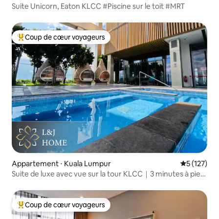
Suite Unicorn, Eaton KLCC #Piscine sur le toit #MRT
Coup de cœur voyageurs
Coups de cœur voyageurs les plus appréciés
Appartement ⋅ Kuala Lumpur
Évaluation 
5 (127)
Suite de luxe avec vue sur la tour KLCC｜3 minutes à pied
de KLCC
Coup de cœur voyageurs
Coups de cœur voyageurs les plus appréciés