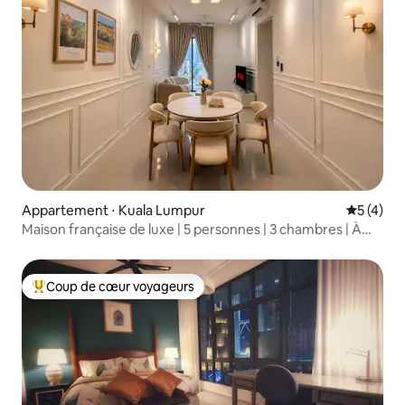
Appartement ⋅ Kuala Lumpur
Évaluatio
5 (4)
Maison française de luxe | 5 personnes | 3 chambres | À
deux pas du train
Coup de cœur voyageurs
Coups de cœur voyageurs les plus appréciés