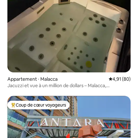
Appartement ⋅ Malacca
Évaluation mo
4,91 (80)
Jacuzzi et vue à un million de dollars – Malacca,
5 personnes, New Coway
Coup de cœur voyageurs
Coups de cœur voyageurs les plus appréciés