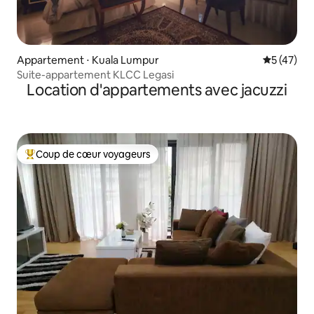
Appartement ⋅ Kuala Lumpur
Évaluation
5 (47)
Suite-appartement KLCC Legasi
Location d'appartements avec jacuzzi
Coup de cœur voyageurs
Coups de cœur voyageurs les plus appréciés