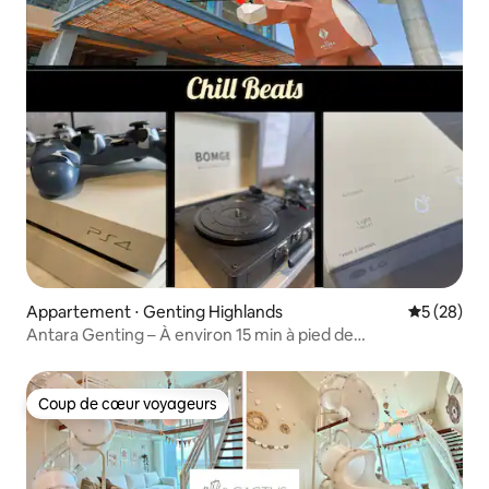
Appartement ⋅ Genting Highlands
Évaluation
5 (28)
Antara Genting – À environ 15 min à pied de
Sky Avenue | PS4 Netflix
Coup de cœur voyageurs
Coup de cœur voyageurs