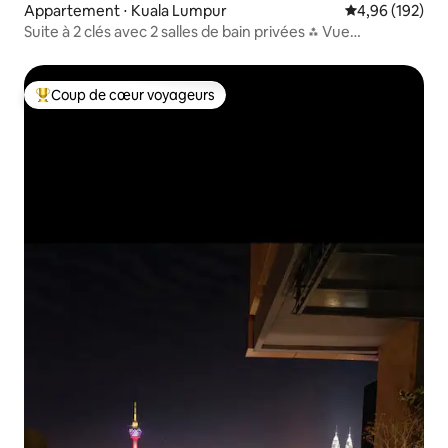
Appartement ⋅ Kuala Lumpur
Évaluation moy
4,96 (192)
Suite à 2 clés avec 2 salles de bain privées ⁂ Vue
emblématique de KL ⁂
Coup de cœur voyageurs
Coups de cœur voyageurs les plus appréciés