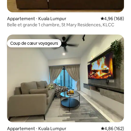
Appartement ⋅ Kuala Lumpur
Évaluation moy
4,96 (168)
Belle et grande 1 chambre, St Mary Residences, KLCC
Coup de cœur voyageurs
Coup de cœur voyageurs
Appartement ⋅ Kuala Lumpur
Évaluation moy
4,86 (162)