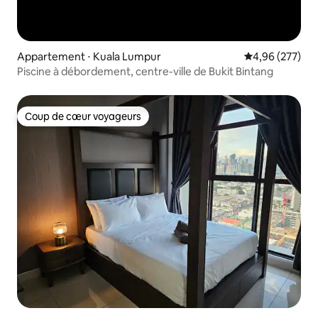
Appartement ⋅ Kuala Lumpur
Évaluation moy
4,96 (277)
Piscine à débordement, centre-ville de Bukit Bintang
Coup de cœur voyageurs
Coup de cœur voyageurs