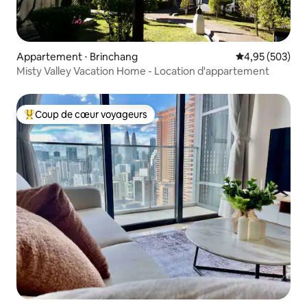
Appartement ⋅ Brinchang
Évaluation moy
4,95 (503)
Misty Valley Vacation Home - Location d'appartement
Coup de cœur voyageurs
Coups de cœur voyageurs les plus appréciés