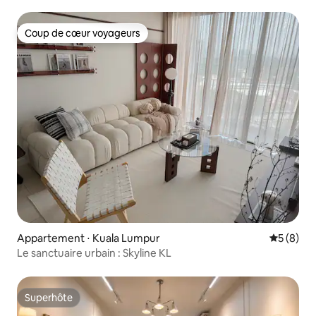
Coup de cœur voyageurs
Coup de cœur voyageurs
Appartement ⋅ Kuala Lumpur
Évaluatio
5 (8)
Le sanctuaire urbain : Skyline KL
Superhôte
Superhôte