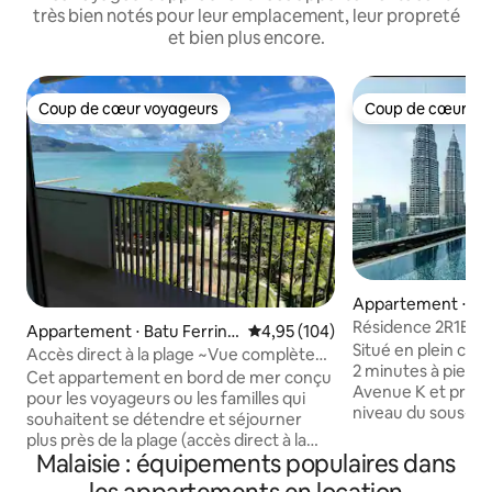
très bien notés pour leur emplacement, leur propreté
et bien plus encore.
Coup de cœur voyageurs
Coup de cœur vo
Coup de cœur voyageurs
Coup de cœur vo
Appartement ⋅ Ku
ur
Résidence 2R1B ave
Appartement ⋅ Batu Ferring
Évaluation moyenne sur la base 
4,95 (104)
piscine sur le toit
Situé en plein cœur
hi
Accès direct à la plage ~Vue complète
2 minutes à pied 
sur la mer~ @ By The Sea B07
Cet appartement en bord de mer conçu
Avenue K et prene
pour les voyageurs ou les familles qui
niveau du sous-so
souhaitent se détendre et séjourner
attractions popula
plus près de la plage (accès direct à la
souhaitez visiter. 
Malaisie : équipements populaires dans
plage) * * Lisez le règlement intérieur ou
tours jumelles Pet
envoyez une demande d'information