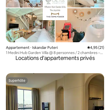
Appartement ⋅ Iskandar Puteri
Évaluation mo
4,95 (21)
1 Medini Hub Garden Villa @ 8 personnes / 2 chambres –
Locations d'appartements privés
The Joyslide
Superhôte
Superhôte