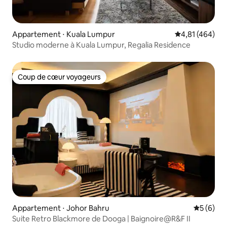
Appartement ⋅ Kuala Lumpur
Évaluation moy
4,81 (464)
Studio moderne à Kuala Lumpur, Regalia Residence
Coup de cœur voyageurs
Coup de cœur voyageurs
Appartement ⋅ Johor Bahru
Évaluatio
5 (6)
Suite Retro Blackmore de Dooga | Baignoire@R&F II