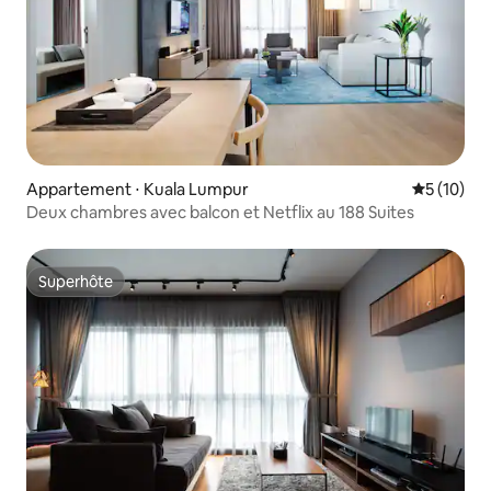
Appartement ⋅ Kuala Lumpur
Évaluation
5 (10)
Deux chambres avec balcon et Netflix au 188 Suites
Superhôte
Superhôte