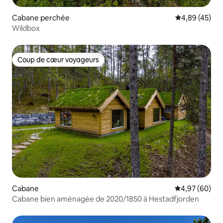
Cabane perchée
Évaluation mo
4,89 (45)
Wildbox
Coup de cœur voyageurs
Coup de cœur voyageurs
Cabane
Évaluation mo
4,97 (60)
Cabane bien aménagée de 2020/1850 à Hestadfjorden