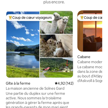
plus encore.
Coup de cœur voyageurs
Coup de cœur 
Coups de cœur voyageurs les plus appréciés
Coups de cœur vo
Cabane
Cabane moderne av
magnifiques couch
La cabane moderne
dans la zone de p
au bout d'Atløy da
d'Askvoll à Sogn o
Gîte à la ferme
Évaluation moyenne sur la base 
4,92 (142)
est ensoleillé av
La maison ancienne de Solnes Gard
la mer qui peut êt
Une partie du duplex sur une ferme
jacuzzi de la caban
active. Nous sommes la troisième
fabuleuse depuis la
génération à gérer la ferme après que
Kinn au nord-oue
les grands-parents de mon mari aient