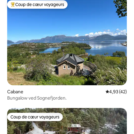
Coup de cœur voyageurs
Coups de cœur voyageurs les plus appréciés
Cabane
Évaluation mo
4,93 (42)
Bungalow ved Sognefjorden.
Coup de cœur voyageurs
Coup de cœur voyageurs