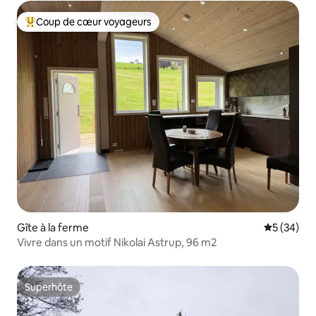
Coup de cœur voyageurs
Coups de cœur voyageurs les plus appréciés
Gîte à la ferme
Évaluation
5 (34)
Vivre dans un motif Nikolai Astrup, 96 m2
Superhôte
Superhôte