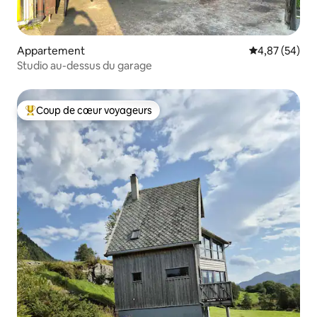
Appartement
Évaluation mo
4,87 (54)
Studio au-dessus du garage
Coup de cœur voyageurs
Coups de cœur voyageurs les plus appréciés