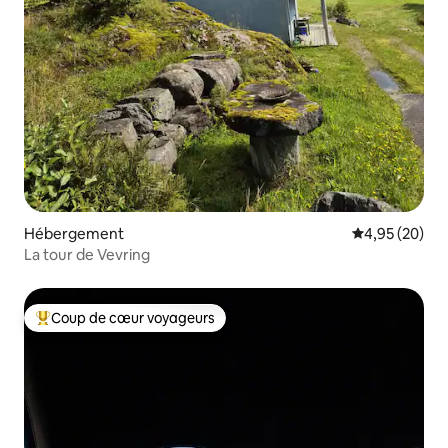
Hébergement
Évaluation mo
4,95 (20)
La tour de Vevring
Coup de cœur voyageurs
Coups de cœur voyageurs les plus appréciés