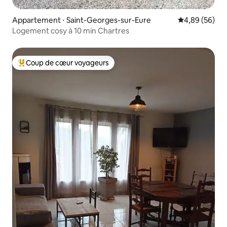
Appartement ⋅ Saint-Georges-sur-Eure
Évaluation mo
4,89 (56)
Logement cosy à 10 min Chartres
Coup de cœur voyageurs
Coups de cœur voyageurs les plus appréciés