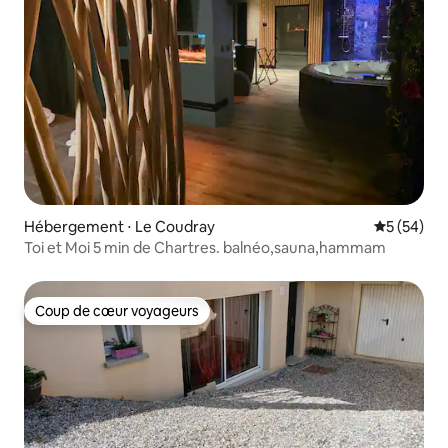
Hébergement ⋅ Le Coudray
Évaluation
5 (54)
Toi et Moi 5 min de Chartres. balnéo,sauna,hammam
Coup de cœur voyageurs
Coup de cœur voyageurs