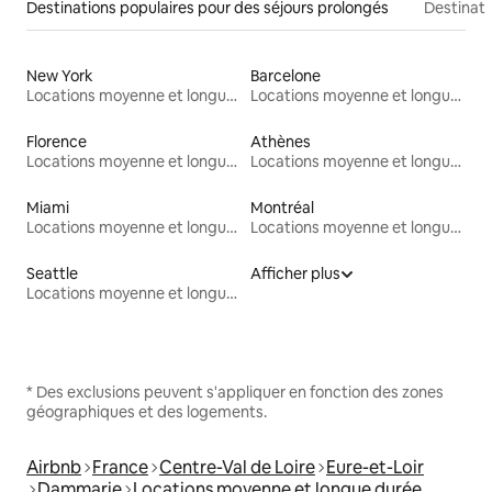
Destinations populaires pour des séjours prolongés
Destinati
New York
Barcelone
Locations moyenne et longue durée
Locations moyenne et longue durée
Florence
Athènes
Locations moyenne et longue durée
Locations moyenne et longue durée
Miami
Montréal
Locations moyenne et longue durée
Locations moyenne et longue durée
Seattle
Afficher plus
Locations moyenne et longue durée
* Des exclusions peuvent s'appliquer en fonction des zones
géographiques et des logements.
Airbnb
France
Centre-Val de Loire
Eure-et-Loir
Dammarie
Locations moyenne et longue durée