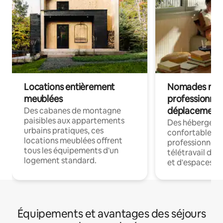
Locations entièrement
Nomades num
meublées
professionnel
déplacement
Des cabanes de montagne
paisibles aux appartements
Des hébergem
urbains pratiques, ces
confortables p
locations meublées offrent
professionnels
tous les équipements d'un
télétravail dis
logement standard.
et d'espaces de
Équipements et avantages des séjours