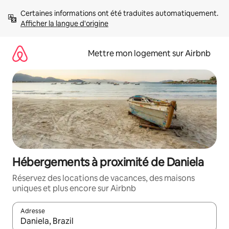
Aller
Certaines informations ont été traduites automatiquement. 
directement
Afficher la langue d'origine
au
contenu
Mettre mon logement sur Airbnb
Hébergements à proximité de Daniela
Réservez des locations de vacances, des maisons
uniques et plus encore sur Airbnb
Adresse
Lorsque les résultats s'affichent, utilisez les flèches vers le hau