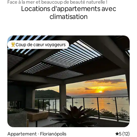
Face à la mer et beaucoup de beauté naturelle !
Locations d'appartements avec
climatisation
Coup de cœur voyageurs
Coups de cœur voyageurs les plus appréciés
Appartement ⋅ Florianópolis
Évaluation
5 (12)