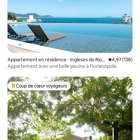
Appartement en résidence ⋅ Ingleses do Rio V
Évaluation moy
4,97 (138)
ermelho, Florianopólis
Appartement avec une belle piscine à Florianópolis
Coup de cœur voyageurs
Coups de cœur voyageurs les plus appréciés