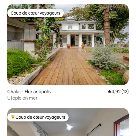
Coup de cœur voyageurs
Coup de cœur voyageurs
Chalet ⋅ Florianópolis
Évaluation mo
4,92 (12)
Utopie en mer
Coup de cœur voyageurs
Coups de cœur voyageurs les plus appréciés