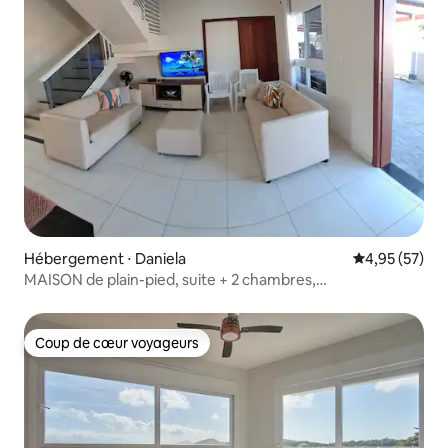
Hébergement ⋅ Daniela
Évaluation mo
4,95 (57)
MAISON de plain-pied, suite + 2 chambres,
4 climatisations, à 300 m de la plage
Coup de cœur voyageurs
Coup de cœur voyageurs