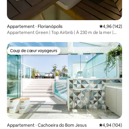
Appartement ⋅ Florianópolis
Évaluation moy
4,96 (142)
Appartement Green | Top Airbnb | À 230 m de la mer |
2 salles de bains privatives | Jacuzzi
Coup de cœur voyageurs
Coup de cœur voyageurs
Appartement ⋅ Cachoeira do Bom Jesus
Évaluation moy
4,94 (104)