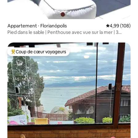
Appartement ⋅ Florianópolis
Évaluation moy
4,99 (108)
Pied dans le sable | Penthouse avec vue sur la mer | 3
suites
Coup de cœur voyageurs
Coups de cœur voyageurs les plus appréciés