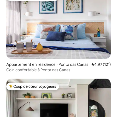
Appartement en résidence ⋅ Ponta das Canas
Évaluation moy
4,97 (121)
Coin confortable à Ponta das Canas
Coup de cœur voyageurs
Coups de cœur voyageurs les plus appréciés