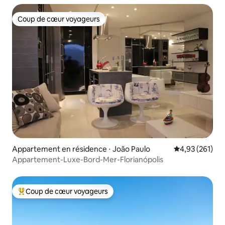
Coup de cœur voyageurs
Coup de cœur voyageurs
Appartement en résidence ⋅ João Paulo
Évaluation moy
4,93 (261)
Appartement-Luxe-Bord-Mer-Florianópolis
Coup de cœur voyageurs
Coups de cœur voyageurs les plus appréciés