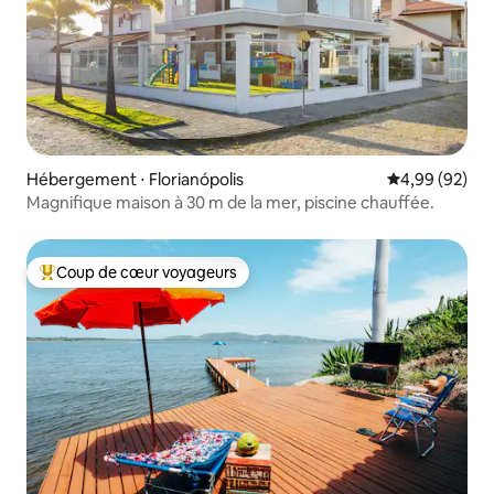
Hébergement ⋅ Florianópolis
Évaluation mo
4,99 (92)
Magnifique maison à 30 m de la mer, piscine chauffée.
Coup de cœur voyageurs
Coups de cœur voyageurs les plus appréciés