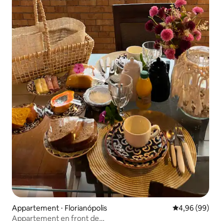
Appartement ⋅ Florianópolis
Évaluation mo
4,96 (99)
Appartement en front de