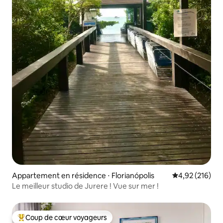
Appartement en résidence ⋅ Florianópolis
Évaluation moy
4,92 (216)
Le meilleur studio de Jurere ! Vue sur mer !
Coup de cœur voyageurs
Coups de cœur voyageurs les plus appréciés