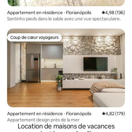
Appartement en résidence ⋅ Florianópolis
Évaluation moy
4,98 (136)
Santinho pieds dans le sable avec une vue spectaculaire.
Coup de cœur voyageurs
Coup de cœur voyageurs
Appartement en résidence ⋅ Florianópolis
Évaluation moy
4,82 (179)
Appartement design près de la mer
Location de maisons de vacances