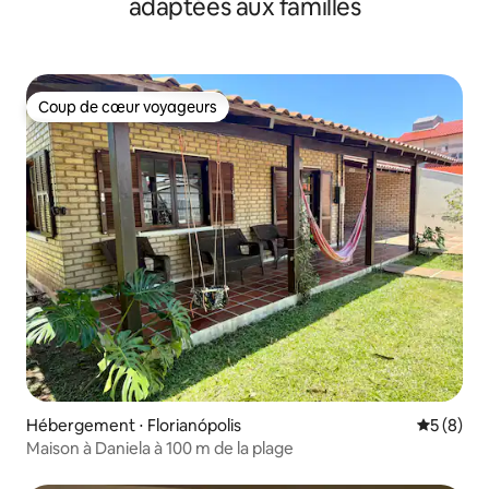
adaptées aux familles
Coup de cœur voyageurs
Coup de cœur voyageurs
Hébergement ⋅ Florianópolis
Évaluatio
5 (8)
Maison à Daniela à 100 m de la plage