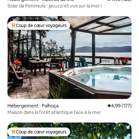
Solar da Península : jacuzzi et vue sur la mer !
Coup de cœur voyageurs
Coups de cœur voyageurs les plus appréciés
Hébergement ⋅ Palhoça
Évaluation moy
4,99 (177)
Maison dans la forêt atlantique face à la mer
Coup de cœur voyageurs
Coups de cœur voyageurs les plus appréciés