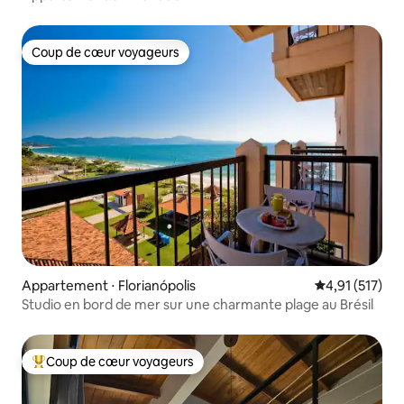
mer/entier/complet/privé/Floripa
Coup de cœur voyageurs
Coup de cœur voyageurs
Appartement ⋅ Florianópolis
Évaluation moy
4,91 (517)
Studio en bord de mer sur une charmante plage au Brésil
Coup de cœur voyageurs
Coups de cœur voyageurs les plus appréciés