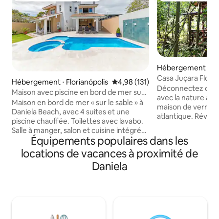
Hébergement ⋅ Flo
s
Casa Juçara Florip
Hébergement ⋅ Florianópolis
Évaluation moyenne sur la base 
4,98 (131)
jungle
Déconnectez de la
Maison avec piscine en bord de mer sur
avec la nature à C
la plage de Daniela.
Maison en bord de mer « sur le sable » à
maison de verre i
Daniela Beach, avec 4 suites et une
atlantique. Réveillez-vous au chant des
piscine chauffée. Toilettes avec lavabo.
oiseaux et à la lum
Salle à manger, salon et cuisine intégrés.
explorez les sentie
Équipements populaires dans les
Smart TV dans le salon et dans les
cascades et les pl
chambres. Internet sans fil 600 Mbit/s.
locations de vacances à proximité de
détendez-vous av
Cuisine équipée avec cafetière, four
surplombant la mer
Daniela
électrique, four à micro-ondes, lave-
à moins de 5 km d
vaisselle, réfrigérateur à plusieurs
Lagoinha do Leste
portes, cuisinière à 5 plaques. Zone de
fruits de mer de Pânt
service avec lave-linge et sèche-linge.
pour les couples e
Salle de barbecue avec table de cuisson
nature en quête d
et minibar intégré à la piscine et au jardin
simplicité.