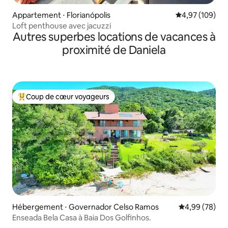
Appartement ⋅ Florianópolis
Évaluation moy
4,97 (109)
Loft penthouse avec jacuzzi
Autres superbes locations de vacances à
proximité de Daniela
Coup de cœur voyageurs
Coups de cœur voyageurs les plus appréciés
Hébergement ⋅ Governador Celso Ramos
Évaluation mo
4,99 (78)
Enseada Bela Casa à Baia Dos Golfinhos.