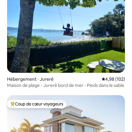
Hébergement ⋅ Jurerê
Évaluation moy
4,98 (102)
Maison de plage - Jurerê bord de mer - Pieds dans le sable
Coup de cœur voyageurs
Coups de cœur voyageurs les plus appréciés