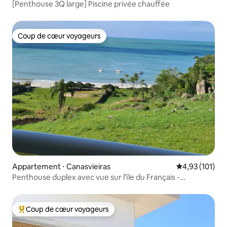
[Penthouse 3Q large] Piscine privée chauffée
Coup de cœur voyageurs
Coup de cœur voyageurs
Appartement ⋅ Canasvieiras
Évaluation moy
4,93 (101)
Penthouse duplex avec vue sur l'île du Français -
Canasjurê
Coup de cœur voyageurs
Coups de cœur voyageurs les plus appréciés