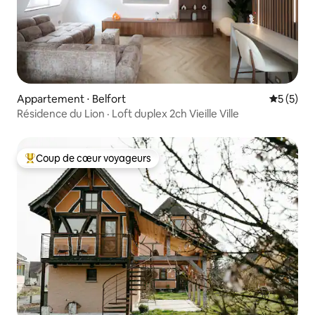
Appartement ⋅ Belfort
Évaluatio
5 (5)
Résidence du Lion · Loft duplex 2ch Vieille Ville
Coup de cœur voyageurs
Coups de cœur voyageurs les plus appréciés