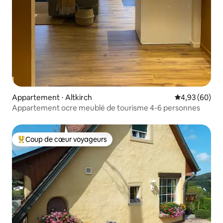
Appartement ⋅ Altkirch
Évaluation mo
4,93 (60)
Appartement ocre meublé de tourisme 4-6 personnes
Coup de cœur voyageurs
Coups de cœur voyageurs les plus appréciés