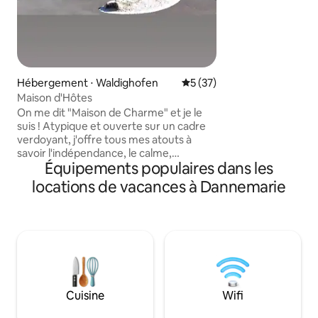
n'est pas une chimère. En sup
offres romantique,
prestige Petit déjeuner Livraison à
domicile Nous contacter pour plus de
renseignements et 
Hébergement ⋅ Waldighofen
Évaluation moyenne sur la b
5 (37)
Maison d'Hôtes
On me dit "Maison de Charme" et je le
suis ! Atypique et ouverte sur un cadre
verdoyant, j'offre tous mes atouts à
savoir l'indépendance, le calme,
Équipements populaires dans les
l'agrément, la détente et tous les
éléments qui participeront au bonheur
locations de vacances à Dannemarie
de celui qui résidera sous mon toit. Entre
autres un jardin aménagé, le prêt gratuit
de vélos, un chargeur de voitures, un
barbecue, un braséro, etc. Petit-
déjeuner continental inclus prêt dans le
réfrigérateur et pain frais déposé
chaque matin et un cadeau de
bienvenue offert !
Cuisine
Wifi