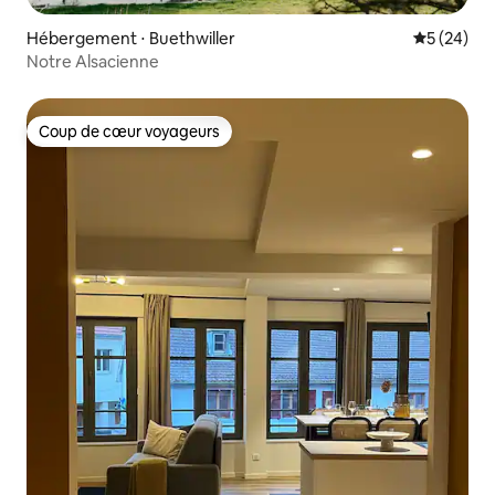
Hébergement ⋅ Buethwiller
Évaluation
5 (24)
Notre Alsacienne
Coup de cœur voyageurs
Coup de cœur voyageurs