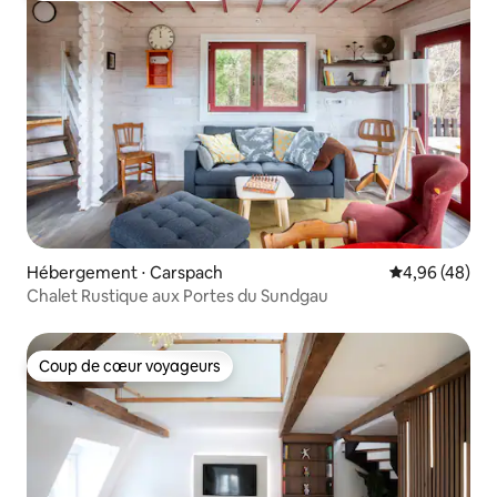
Hébergement ⋅ Carspach
Évaluation mo
4,96 (48)
Chalet Rustique aux Portes du Sundgau
Coup de cœur voyageurs
Coup de cœur voyageurs