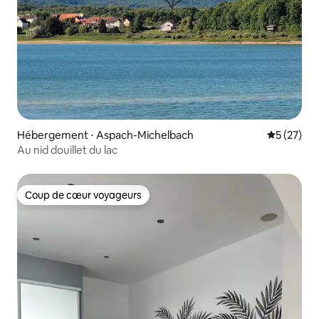
Hébergement ⋅ Aspach-Michelbach
Évaluation
5 (27)
Au nid douillet du lac
Coup de cœur voyageurs
Coup de cœur voyageurs