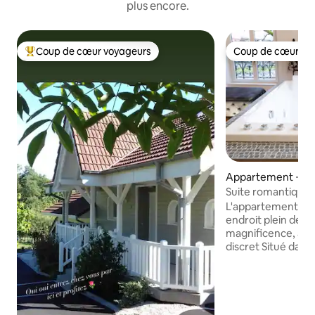
plus encore.
Coup de cœur voyageurs
Coup de cœur vo
Coups de cœur voyageurs les plus appréciés
Coup de cœur vo
Appartement ⋅ Mor
Suite romantique 
L'appartement du 
endroit plein de c
magnificence, agr
discret Situé dans
de Morvillars, vous
sérénité, le roman
espérée et mérit
Messieurs, voici l
votre aimée que l