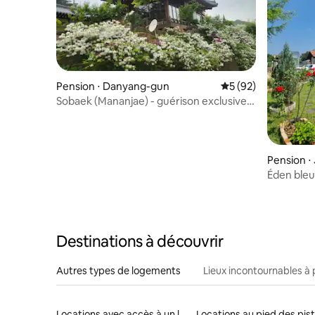
Pension ⋅ Danyang-gun
Évaluation moyenne 
5 (92)
Sobaek (Mananjae) - guérison exclusive
dans un magnifique hanok avec un sol en
pisé
Pension ⋅
Éden bleu
Destinations à découvrir
Autres types de logements
Lieux incontournables à 
Locations avec accès à un lac
Locations au pied des pis