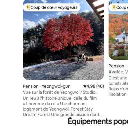
Coup de cœur voyageurs
Coup 
Coups de cœur voyageurs les plus appréciés
Coups de
Pension ⋅
Hoengse
#Vallée, 
jour, Privé
C'est une
construit
Pension ⋅ Yeongwol-gun
Évaluation moyenne sur
4,98 (40)
Rojas d'u
Vue sur la forêt de Yeongwol / Studio
l'isolation
confortable / Maison privée propre et
Un lieu à l'histoire unique, celle du film
logement s
calme / Bulmung Byulmyeong,
« L'homme du roi » ! Le charmant
fenêtre d
Gureummung / Piscine privée / Lieu
logement de Yeongwol, Forest Stay
Chang-ho),
célèbre de Danpung / Vacances en forêt
Dream Forest Une grande piscine dont
elle est c
/ Vacances au village
Équipements popu
une seule équipe peut profiter
aquatique
pleinement (Géré par un filtre à sable et
face du l