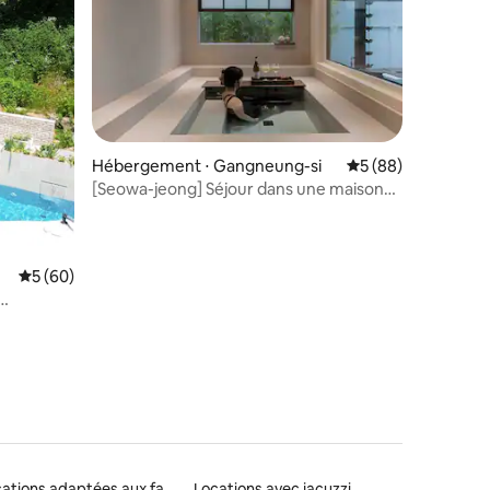
Hébergement ⋅ Gangneung-si
Évaluation moyenne
5 (88)
[Seowa-jeong] Séjour dans une maison
individuelle hanok
mmentaires : 5 sur 5
Évaluation moyenne sur la base de 60 commentaires : 5 sur 5
5 (60)
ais et
Locations adaptées aux familles
Locations avec jacuzzi