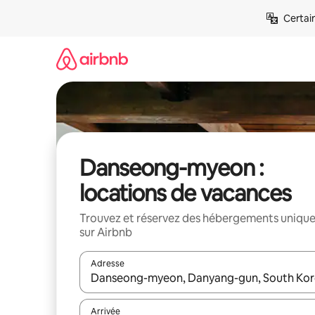
Aller
Certai
directement
au
contenu
Danseong-myeon :
locations de vacances
Trouvez et réservez des hébergements uniqu
sur Airbnb
Adresse
Lorsque les résultats s'affichent, utilisez les flèc
Arrivée