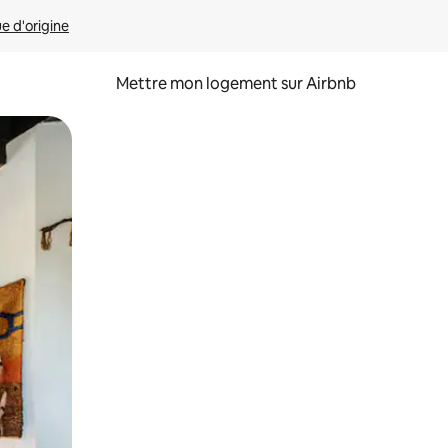
ue d'origine
Mettre mon logement sur Airbnb
sant glisser.