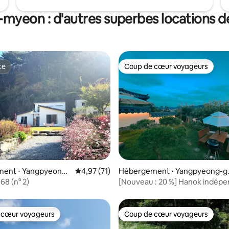
les frais de service.
myeon : d'autres superbes locations d
te
Coup de cœur voyageurs
te
Coup de cœur voyageurs
 la base de 48 commentaires : 4,96 sur 5
ent ⋅ Yangpyeong-
Évaluation moyenne sur la base de 71 comme
4,97 (71)
Hébergement ⋅ Yangpyeong-g
n
68 (n° 2)
[Nouveau : 20 %] Hanok indépe
Yangpyeong – Book Stay « Jaeo
Nalda » – Repos et ressourceme
Lecture, montagne et étoiles !
 cœur voyageurs
Coup de cœur voyageurs
 cœur voyageurs
Coup de cœur voyageurs