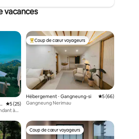
e vacances
Coup de cœur voyageurs
Coups de cœur voyageurs les plus appréciés
Hébergement ⋅ Gangneung-si
Évaluation moyenne
5 (66)
Gangneung Nerimau
ntaires : 4,97 sur 5
u
Évaluation moyenne sur la base de 25 commentaires : 5 sur 5
5 (25)
ndant à
knabi
nt !
Coup de cœur voyageurs
Coup de cœur voyageurs