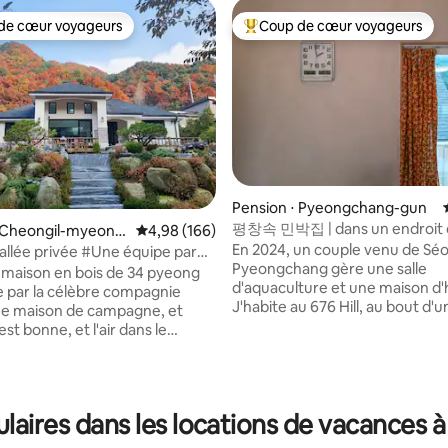
de cœur voyageurs
Coup de cœur voyageurs
 cœur voyageurs les plus appréciés
Coups de cœur voyageurs les p
Pension ⋅ Pyeongchang-gun
평창속 민박집 | dans un endroit 
 Cheongil-myeon,
Évaluation moyenne sur la base de 166 commen
4,98 (166)
seuls connaissons.
En 2024, un couple venu de Séo
ong-gun
Vallée privée #Une équipe par
Pyeongchang gère une salle
, Vallée et jardin
 maison en bois de 34 pyeong
d'aquaculture et une maison d'
e par la célèbre compagnie
 la base de 40 commentaires : 4,98 sur 5
J'habite au 676 Hill, au bout d'un
ne maison de campagne, et
où la nature est vivante, à Jidon
 est bonne, et l'air dans le
Pyeongchang-gun, Gangwon-do. Q
era agréable. En utilisant la
de neuf, doc ? C'est à Pyeongchan
u système allemand (Eun
Tang, de Jeonju, a construit un
 la pièce est fraîche en été,
observatoire ici, mais il a arrêt
haude en hiver et la vallée
laires dans les locations de vacances
raisons personnelles. Le nom du
 de première classe juste en
est également Byeolcheonji Villa
ogement (400 pyeong) (en plus