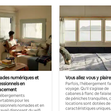
des numériques et
Vous allez vous y plaire
essionnels en
Parfois, l'hébergement fai
voyage. Qu'il s'agisse de
acement
cabanes à flanc de falais
hébergements
de péniches tranquilles, 
rtables pour les
locations sont dotées de
ssionnels nomades et en
caractéristiques uniques
ravail disposant du wifi