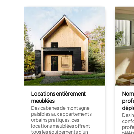
Locations entièrement
Noma
meublées
prof
dépl
Des cabanes de montagne
paisibles aux appartements
Des 
urbains pratiques, ces
confo
locations meublées offrent
profe
tous les équipements d'un
télét