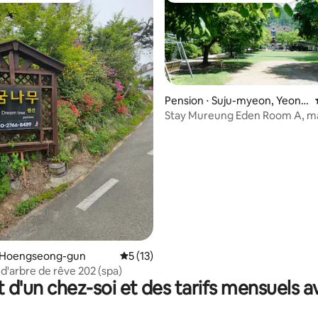
Pension ⋅ Suju-myeon, Yeong
weol
Stay Mureung Eden Room A, m
campagne avec une forêt dens
 la base de 351 commentaires : 4,98 sur 5
rivière
⋅ Hoengseong-gun
Évaluation moyenne sur la base de 13 co
5 (13)
'arbre de rêve 202 (spa)
t d'un chez-soi et des tarifs mensuels 