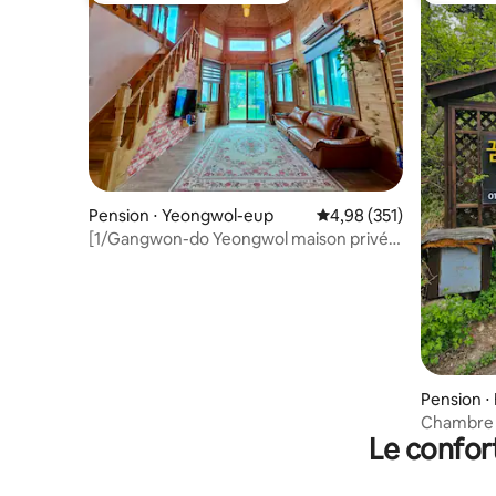
Pension ⋅ Yeongwol-eup
Évaluation moyenne sur
4,98 (351)
[1/Gangwon-do Yeongwol maison privée
pour famille] La meilleure maison de
guérison pour les familles à Yeongwol 1-
dong
Pension 
Chambre d
Le confor