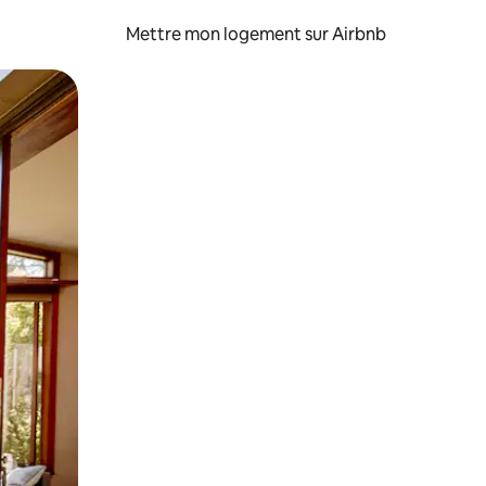
Mettre mon logement sur Airbnb
sant glisser.