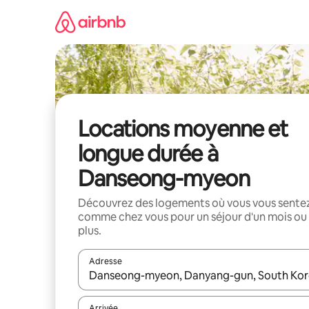
Aller
directement
au
contenu
Locations moyenne et
longue durée à
Danseong-myeon
Découvrez des logements où vous vous sente
comme chez vous pour un séjour d'un mois ou
plus.
Adresse
Lorsque les résultats s'affichent, utilisez les flèc
Arrivée