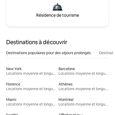
Résidence de tourisme
Destinations à découvrir
Destinations populaires pour des séjours prolongés
Destinati
New York
Barcelone
Locations moyenne et longue durée
Locations moyenne et longue durée
Florence
Athènes
Locations moyenne et longue durée
Locations moyenne et longue durée
Miami
Montréal
Locations moyenne et longue durée
Locations moyenne et longue durée
Seattle
Afficher plus