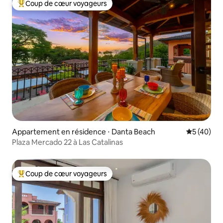
Coup de cœur voyageurs
Coups de cœur voyageurs les plus appréciés
Appartement en résidence ⋅ Danta Beach
Évaluation
5 (40)
Plaza Mercado 22 à Las Catalinas
Coup de cœur voyageurs
Coups de cœur voyageurs les plus appréciés