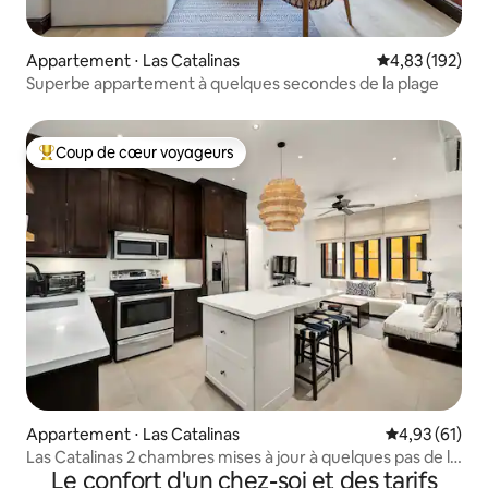
Appartement ⋅ Las Catalinas
Évaluation moy
4,83 (192)
Superbe appartement à quelques secondes de la plage
Coup de cœur voyageurs
Coups de cœur voyageurs les plus appréciés
Appartement ⋅ Las Catalinas
Évaluation mo
4,93 (61)
Las Catalinas 2 chambres mises à jour à quelques pas de la
Le confort d'un chez-soi et des tarifs
plage