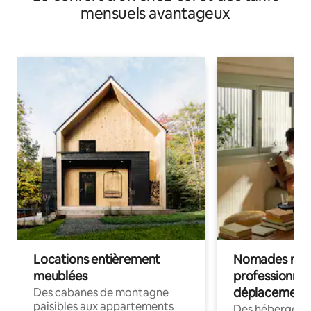
mensuels avantageux
Locations entièrement
Nomades num
meublées
professionnel
déplacement
Des cabanes de montagne
paisibles aux appartements
Des hébergem