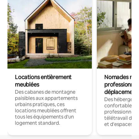
Locations entièrement
Nomades num
meublées
professionnel
déplacement
Des cabanes de montagne
paisibles aux appartements
Des hébergem
urbains pratiques, ces
confortables p
locations meublées offrent
professionnels
tous les équipements d'un
télétravail dis
logement standard.
et d'espaces de