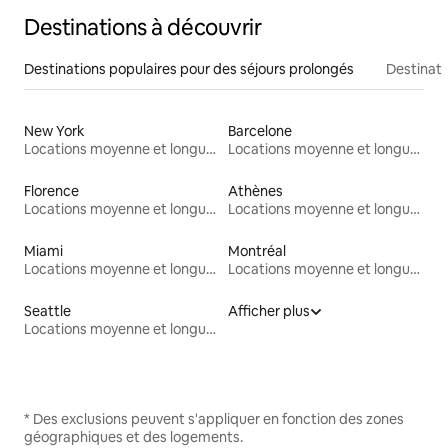
Destinations à découvrir
Destinations populaires pour des séjours prolongés
Destinati
New York
Barcelone
Locations moyenne et longue durée
Locations moyenne et longue durée
Florence
Athènes
Locations moyenne et longue durée
Locations moyenne et longue durée
Miami
Montréal
Locations moyenne et longue durée
Locations moyenne et longue durée
Seattle
Afficher plus
Locations moyenne et longue durée
* Des exclusions peuvent s'appliquer en fonction des zones
géographiques et des logements.