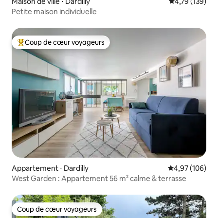
Maison de ville ⋅ Dardilly
Évaluation moy
4,79 (139)
Petite maison individuelle
Coup de cœur voyageurs
Coups de cœur voyageurs les plus appréciés
Appartement ⋅ Dardilly
Évaluation moy
4,97 (106)
West Garden : Appartement 56 m² calme & terrasse
Coup de cœur voyageurs
Coup de cœur voyageurs