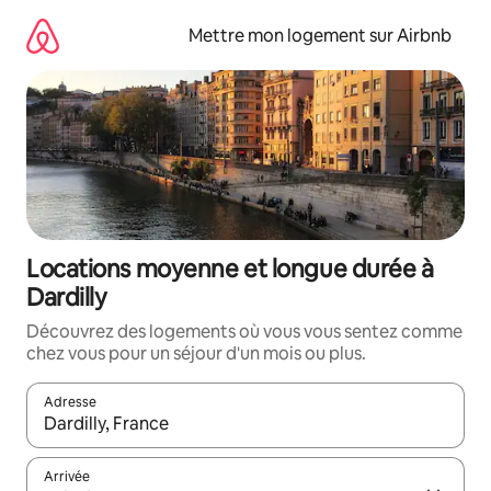
Aller
directement
Mettre mon logement sur Airbnb
au
contenu
Locations moyenne et longue durée à
Dardilly
Découvrez des logements où vous vous sentez comme
chez vous pour un séjour d'un mois ou plus.
Adresse
Lorsque les résultats s'affichent, utilisez les flèches vers le hau
Arrivée