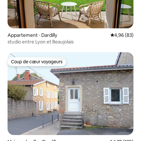
Appartement ⋅ Dardilly
Évaluation mo
4,96 (83)
studio entre Lyon et Beaujolais
Coup de cœur voyageurs
Coup de cœur voyageurs