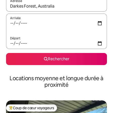
Adresse
Lorsque les résultats s'affichent, utilisez les flèches vers le hau
Arrivée
Départ
Rechercher
Locations moyenne et longue durée à
proximité
Coup de cœur voyageurs
Coups de cœur voyageurs les plus appréciés