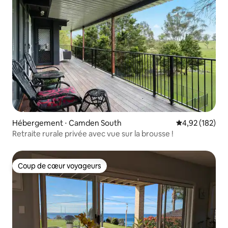
Hébergement ⋅ Camden South
Évaluation moy
4,92 (182)
Retraite rurale privée avec vue sur la brousse !
Coup de cœur voyageurs
Coup de cœur voyageurs