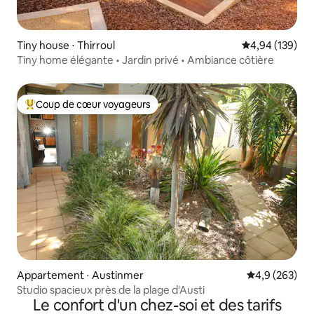
Tiny house ⋅ Thirroul
Évaluation moy
4,94 (139)
Tiny home élégante • Jardin privé • Ambiance côtière
Coup de cœur voyageurs
Coups de cœur voyageurs les plus appréciés
Appartement ⋅ Austinmer
Évaluation mo
4,9 (263)
Studio spacieux près de la plage d'Austi
Le confort d'un chez-soi et des tarifs