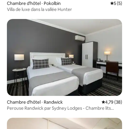
Chambre d'hôtel ⋅ Pokolbin
Évaluatio
5 (5)
Villa de luxe dans la vallée Hunter
Chambre d'hôtel ⋅ Randwick
Évaluation mo
4,79 (38)
Perouse Randwick par Sydney Lodges - Chambre lits
jumeaux