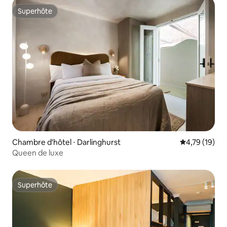
Superhôte
Superhôte
Chambre d'hôtel ⋅ Darlinghurst
Évaluation mo
4,79 (19)
Queen de luxe
Superhôte
Superhôte