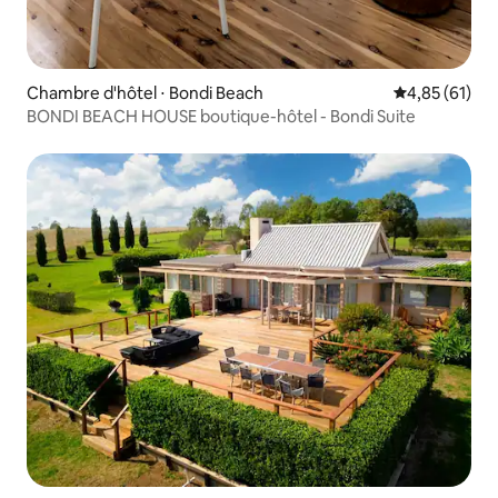
Chambre d'hôtel ⋅ Bondi Beach
Évaluation mo
4,85 (61)
BONDI BEACH HOUSE boutique-hôtel - Bondi Suite