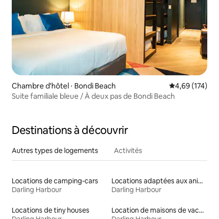
Chambre d'hôtel ⋅ Bondi Beach
Évaluation moy
4,69 (174)
Suite familiale bleue / À deux pas de Bondi Beach
Destinations à découvrir
Autres types de logements
Activités
Locations de camping-cars
Locations adaptées aux animaux
Darling Harbour
Darling Harbour
Locations de tiny houses
Location de maisons de vacances