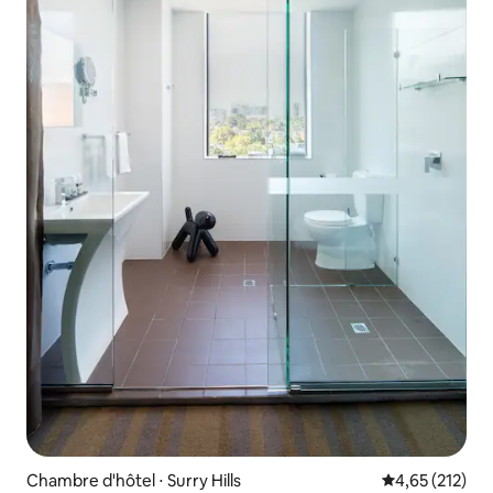
Chambre d'hôtel ⋅ Surry Hills
Évaluation moy
4,65 (212)