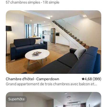
57 chambres simples - 1 lit simple
Chambre d'hôtel ⋅ Camperdown
Évaluation moy
4,68 (399)
Grand appartement de trois chambres avec balcon et
cuisine
Superhôte
Superhôte