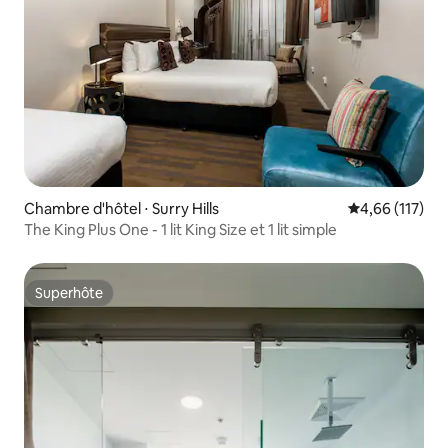
Chambre d'hôtel ⋅ Surry Hills
Évaluation moy
4,66 (117)
The King Plus One - 1 lit King Size et 1 lit simple
Superhôte
Superhôte