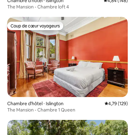
Chambre d'hôtel ⋅ Islington
Évaluation moy
4,84 (148)
The Mansion - Chambre loft 4
Coup de cœur voyageurs
Coup de cœur voyageurs
Chambre d'hôtel ⋅ Islington
Évaluation moy
4,79 (129)
The Mansion - Chambre 1 Queen