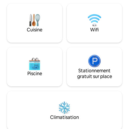
détails soignés et à tout ce dont vous
style hôtel queen 
avez besoin, juste réduit à l'essentiel. Les
maison d'hôtes pri
chambres récemment rénovées sont
d'une grande salle
équipées d'un sèche-cheveux Dyson,
réfrigérateur-bar,
d'une salle de bain privée, d'une
cafetière/théière 
Cuisine
Wifi
télévision intelligente avec Chromecast,
espaces partagés,
de pantoufles, d'un peignoir, d'un coffre-
un barbecue, un pa
fort et d'un micro-ondes.
plus encore.
Stationnement
Piscine
gratuit sur place
Climatisation