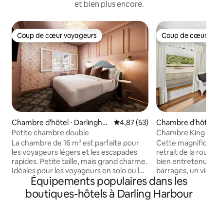
et bien plus encore.
Coup de cœur voyageurs
Coup de cœur vo
Coup de cœur voyageurs
Coup de cœur vo
Chambre d'hôtel ⋅ Darlinghur
Évaluation moyenne sur la base
4,87 (53)
Chambre d'hôtel ⋅
st
Petite chambre double
Chambre King supé
française, Thistle H
La chambre de 16 m² est parfaite pour
Cette magnifique 
les voyageurs légers et les escapades
retrait de la route
rapides. Petite taille, mais grand charme.
bien entretenus a
Idéales pour les voyageurs en solo ou les
barrages, un vign
Équipements populaires dans les
séjours courte durée, nos chambres
un wombat résiden
Petite sont intelligemment conçues
ce que Pokolbin etl
boutiques-hôtels à Darling Harbour
pour le confort avec une touche ludique.
offrir. La plupart 
Attendez-vous à un lit double
restaurants, vigno
confortable, à un style douillet, à des
accessibles à pie