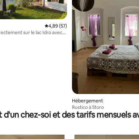
Évaluation moyenne sur la base de 57 commen
4,89 (57)
rectement sur le lac Idro avec
vée
e sur la base de 3 commentaires : 5 sur 5
Hébergement
Rustico à Storo
t d'un chez-soi et des tarifs mensuels 