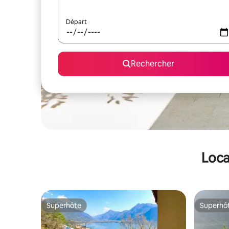
Départ
Rechercher
Loca
Superhôte
Superhô
Superhôte
Superhô