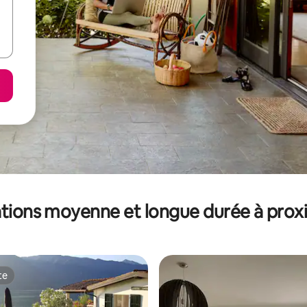
tions moyenne et longue durée à prox
te
te