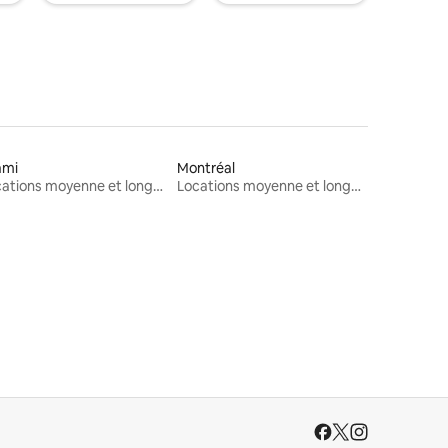
ami
Montréal
Locations moyenne et longue durée
Locations moyenne et longue durée