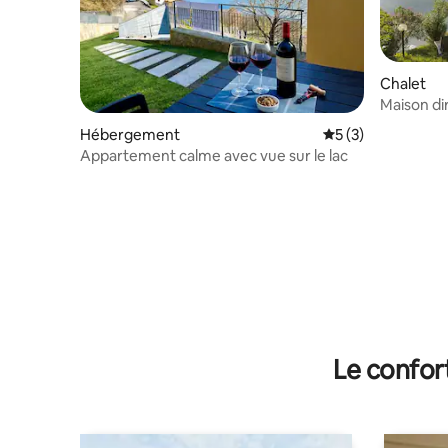
Chalet
Maison di
plage pri
Hébergement
Évaluation moyenn
5 (3)
Appartement calme avec vue sur le lac
Le confor