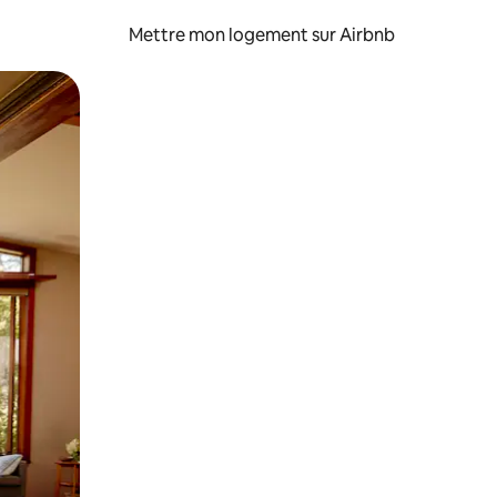
Mettre mon logement sur Airbnb
sant glisser.