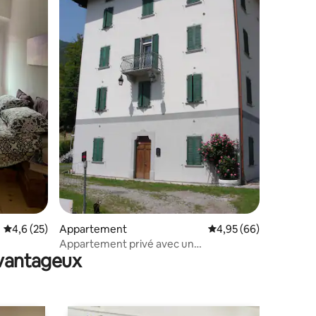
taires : 4,89 sur 5
Évaluation moyenne sur la base de 25 commentaires : 4,6 sur 5
4,6 (25)
Appartement
Évaluation moyenne su
4,95 (66)
Appartement privé avec un
avantageux
environnement verdoyant