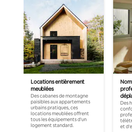
Locations entièrement
Noma
meublées
prof
dépl
Des cabanes de montagne
paisibles aux appartements
Des 
urbains pratiques, ces
confo
locations meublées offrent
profe
tous les équipements d'un
télét
logement standard.
et d'