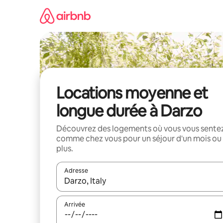
Aller
directement
au
contenu
Locations moyenne et
longue durée à Darzo
Découvrez des logements où vous vous sente
comme chez vous pour un séjour d'un mois ou
plus.
Adresse
Lorsque les résultats s'affichent, utilisez les flèc
Arrivée