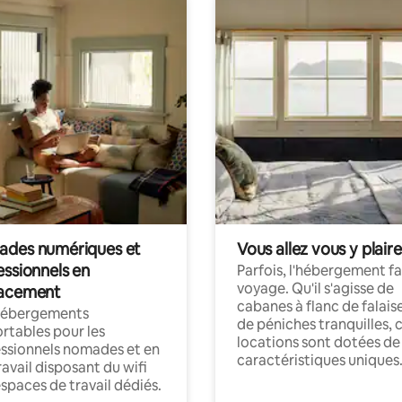
des numériques et
Vous allez vous y plaire
essionnels en
Parfois, l'hébergement fai
voyage. Qu'il s'agisse de
acement
cabanes à flanc de falais
hébergements
de péniches tranquilles, 
rtables pour les
locations sont dotées de
ssionnels nomades et en
caractéristiques uniques
ravail disposant du wifi
espaces de travail dédiés.