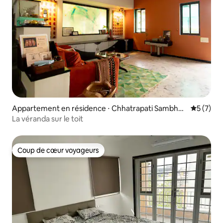
Appartement en résidence ⋅ Chhatrapati Sambhaji
Évaluatio
5 (7)
nagar
La véranda sur le toit
Coup de cœur voyageurs
Coup de cœur voyageurs