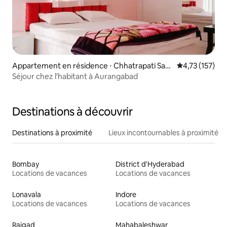
Appartement en résidence ⋅ Chhatrapati Sam
Évaluation moy
4,73 (157)
bhaji Nagar
Séjour chez l'habitant à Aurangabad
Destinations à découvrir
Destinations à proximité
Lieux incontournables à proximité
Bombay
District d'Hyderabad
Locations de vacances
Locations de vacances
Lonavala
Indore
Locations de vacances
Locations de vacances
Raigad
Mahabaleshwar