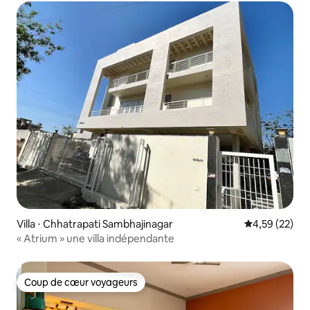
Villa ⋅ Chhatrapati Sambhajinagar
Évaluation mo
4,59 (22)
« Atrium » une villa indépendante
Coup de cœur voyageurs
Coup de cœur voyageurs