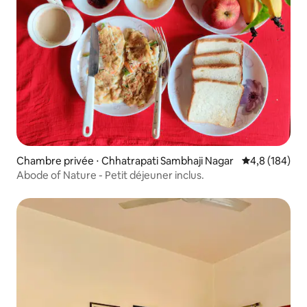
Chambre privée ⋅ Chhatrapati Sambhaji Nagar
Évaluation mo
4,8 (184)
Abode of Nature - Petit déjeuner inclus.