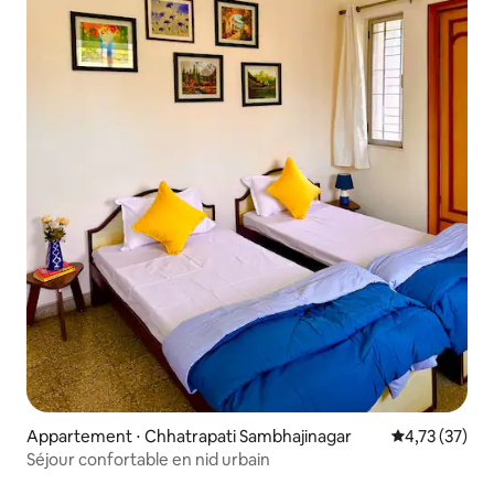
Appartement ⋅ Chhatrapati Sambhajinagar
Évaluation mo
4,73 (37)
Séjour confortable en nid urbain