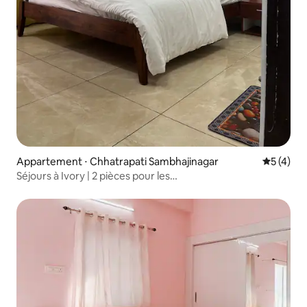
Appartement ⋅ Chhatrapati Sambhajinagar
Évaluatio
5 (4)
Séjours à Ivory | 2 pièces pour les
groupes | Spacieux | Séjour détente