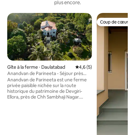
plus encore.
Coup de cœur vo
Coup de cœur vo
Gîte à la ferme ⋅ Daulatabad
Évaluation moyenne sur la ba
4,6 (5)
Anandvan de Parineeta - Séjour près
d'Ellora Sambhajingr
Anandvan de Parineeta est une ferme
privée paisible nichée sur la route
historique du patrimoine de Devgiri-
Ellora, près de Chh Sambhaji Nagar.
Entouré de pelouses luxuriantes, de
mangueraies et de campagne ouverte, il
offre une escapade paisible à proximité
des grottes d'Ellora, du fort de
Daulatabad et du temple de
Grishneshwar. Parfaite pour les familles