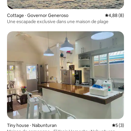
Cottage ⋅ Governor Generoso
Évaluation m
4,88 (8)
Une escapade exclusive dans une maison de plage
Tiny house ⋅ Nabunturan
Évaluatio
5 (3)