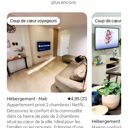
plus encore.
Coup de cœur voyageurs
Coup de cœur vo
Coup de cœur voyageurs
Coup de cœur vo
Hébergement ⋅ Mati
Évaluation moyenne sur la base
4,95 (21)
Appartement privé 2 chambres | Netflix,
WiFi et confort
Découvrez le confort et la commodité
dans ce havre de paix de 2 chambres
Hébergement ⋅ Ma
situé au cœur de la ville. Idéal pour les
familles ou les groupes, il dispose d'une
Maison confortabl