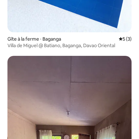
Gîte à la ferme ⋅ Baganga
Évaluatio
5 (3)
Villa de Miguel @ Batiano, Baganga, Davao Oriental