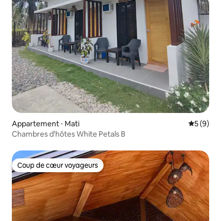
Appartement ⋅ Mati
Évaluatio
5 (9)
Chambres d'hôtes White Petals B
Coup de cœur voyageurs
Coup de cœur voyageurs