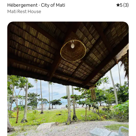
Hébergement ⋅ City of Mati
Évaluatio
5 (3)
Mati Rest House