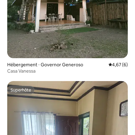
Hébergement ⋅ Governor Generoso
Évaluation m
4,67 (6)
Casa Vanessa
Superhôte
Superhôte