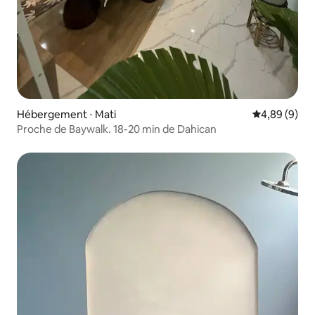
Hébergement ⋅ Mati
Évaluation m
4,89 (9)
Proche de Baywalk. 18-20 min de Dahican