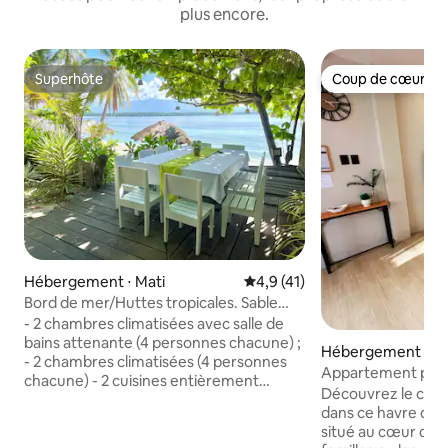
plus encore.
Superhôte
Coup de cœur vo
Superhôte
Coup de cœur vo
Hébergement ⋅ Mati
Évaluation moyenne sur la bas
4,9 (41)
Bord de mer/Huttes tropicales. Sable
blanc. Surfspot
- 2 chambres climatisées avec salle de
bains attenante (4 personnes chacune) ;
Hébergement ⋅ Ma
- 2 chambres climatisées (4 personnes
Appartement privé
chacune) - 2 cuisines entièrement
WiFi et confort
Découvrez le conf
équipées - 5 salles de bains - Plage de
dans ce havre de 
sable blanc avec 2 parasols cogon -
situé au cœur de la 
2 terrasses en bois en bord de mer -