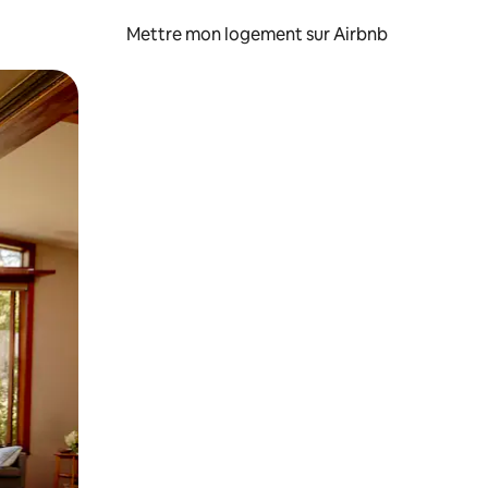
Mettre mon logement sur Airbnb
sant glisser.