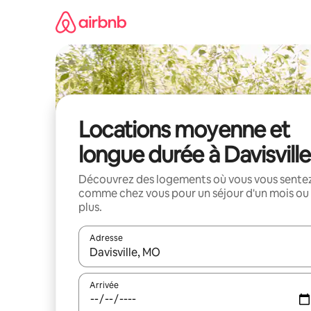
Aller
directement
au
contenu
Locations moyenne et
longue durée à Davisville
Découvrez des logements où vous vous sente
comme chez vous pour un séjour d'un mois ou
plus.
Adresse
Lorsque les résultats s'affichent, utilisez les flèc
Arrivée