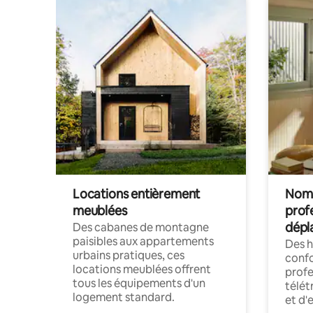
Locations entièrement
Noma
meublées
prof
dépl
Des cabanes de montagne
paisibles aux appartements
Des 
urbains pratiques, ces
confo
locations meublées offrent
profe
tous les équipements d'un
télét
logement standard.
et d'