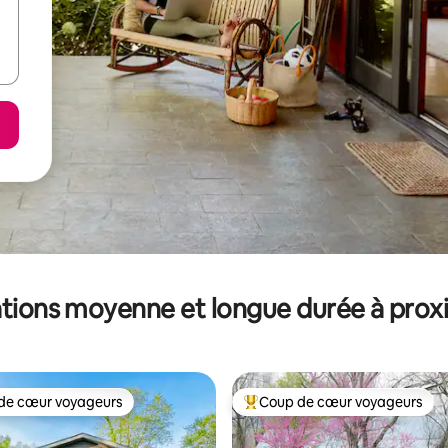
tions moyenne et longue durée à prox
de cœur voyageurs
Coup de cœur voyageurs
 cœur voyageurs les plus appréciés
Coups de cœur voyageurs les p