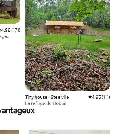
valuation moyenne sur la base de 171 commentaires : 4,98 sur 5
4,98 (171)
lage
taires : 4,97 sur 5
Tiny house ⋅ Steelville
Évaluation moyenne su
4,95 (111)
Le refuge du Hobbit
avantageux