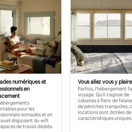
des numériques et
Vous allez vous y plaire
essionnels en
Parfois, l'hébergement fai
voyage. Qu'il s'agisse de
acement
cabanes à flanc de falais
hébergements
de péniches tranquilles, 
rtables pour les
locations sont dotées de
ssionnels nomades et en
caractéristiques uniques
ravail disposant du wifi
espaces de travail dédiés.