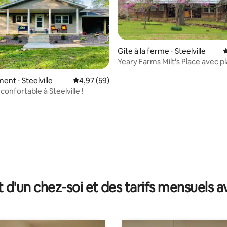
Gîte à la ferme ⋅ Steelville
É
Yeary Farms Milt's Place avec p
privée !
 la base de 214 commentaires : 4,95 sur 5
nt ⋅ Steelville
Évaluation moyenne sur la base de 59 commen
4,97 (59)
onfortable à Steelville !
t d'un chez-soi et des tarifs mensuels 