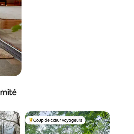
imité
Coup de cœur voyageurs
lus appréciés
Coups de cœur voyageurs les plus appréciés