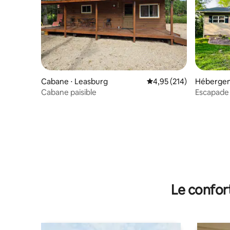
Cabane ⋅ Leasburg
Évaluation moyenne sur
4,95 (214)
Hébergeme
Cabane paisible
Escapade c
Le confor