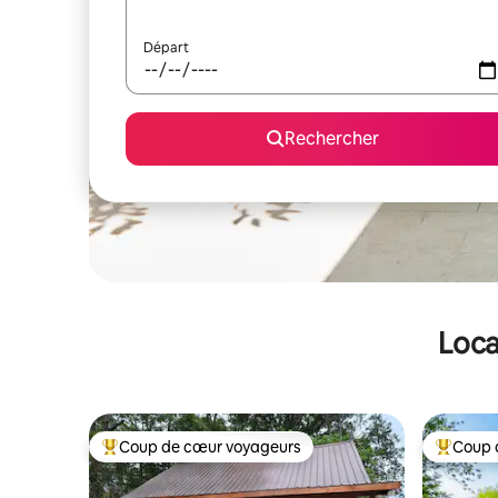
Départ
Rechercher
Loca
Coup de cœur voyageurs
Coup 
Coups de cœur voyageurs les plus appréciés
Coups de