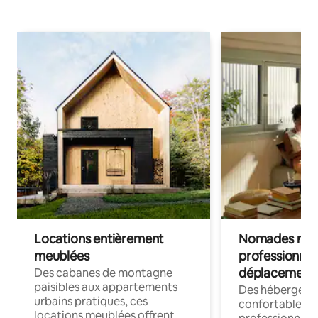
Locations entièrement
Nomades num
meublées
professionnel
déplacement
Des cabanes de montagne
paisibles aux appartements
Des hébergem
urbains pratiques, ces
confortables p
locations meublées offrent