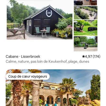
Cabane ⋅ Lisserbroek
Évaluation moy
4,97 (174)
Calme, nature, pas loin de Keukenhof, plage, dunes
Coup de cœur voyageurs
Coup de cœur voyageurs