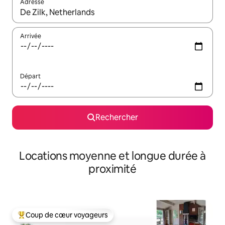
Adresse
Lorsque les résultats s'affichent, utilisez les flèches vers le hau
Arrivée
Départ
Rechercher
Locations moyenne et longue durée à
proximité
Coup de cœur voyageurs
Coups de cœur voyageurs les plus appréciés