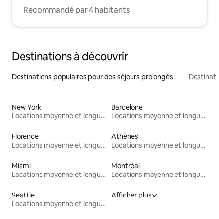
Recommandé par 4 habitants
Destinations à découvrir
Destinations populaires pour des séjours prolongés
Destinati
New York
Barcelone
Locations moyenne et longue durée
Locations moyenne et longue durée
Florence
Athènes
Locations moyenne et longue durée
Locations moyenne et longue durée
Miami
Montréal
Locations moyenne et longue durée
Locations moyenne et longue durée
Seattle
Afficher plus
Locations moyenne et longue durée