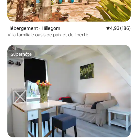
Hébergement ⋅ Hillegom
Évaluation moy
4,93 (186)
Villa familiale oasis de paix et de liberté.
Superhôte
Superhôte