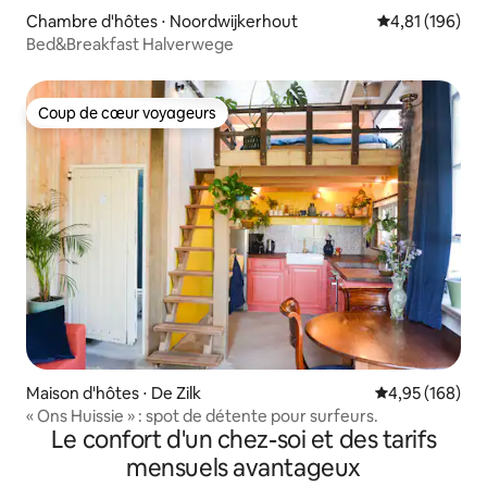
Chambre d'hôtes ⋅ Noordwijkerhout
Évaluation moy
4,81 (196)
Bed&Breakfast Halverwege
Coup de cœur voyageurs
Coup de cœur voyageurs
Maison d'hôtes ⋅ De Zilk
Évaluation moy
4,95 (168)
« Ons Huissie » : spot de détente pour surfeurs.
Le confort d'un chez-soi et des tarifs
mensuels avantageux