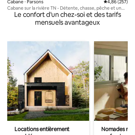
Cabane ⋅ Parsons
Évaluation moy
4,86 (257)
Cabane sur la rivière TN - Détente, chasse, pêche et un
Le confort d'un chez-soi et des tarifs
yéti !
mensuels avantageux
Locations entièrement
Nomades num