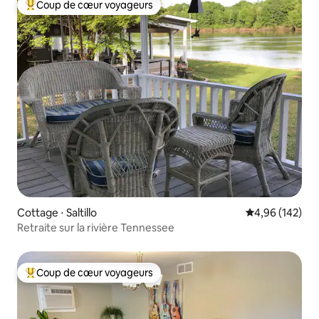
Coup de cœur voyageurs
Coups de cœur voyageurs les plus appréciés
Cottage ⋅ Saltillo
Évaluation moy
4,96 (142)
Retraite sur la rivière Tennessee
Coup de cœur voyageurs
Coups de cœur voyageurs les plus appréciés