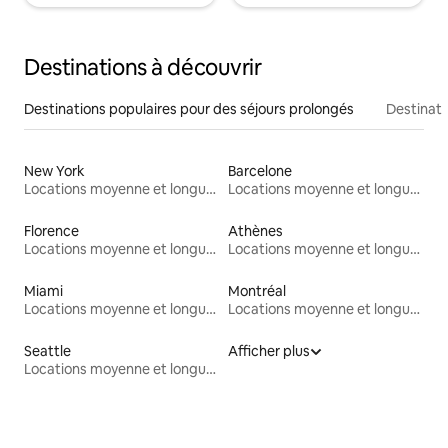
Destinations à découvrir
Destinations populaires pour des séjours prolongés
Destinati
New York
Barcelone
Locations moyenne et longue durée
Locations moyenne et longue durée
Florence
Athènes
Locations moyenne et longue durée
Locations moyenne et longue durée
Miami
Montréal
Locations moyenne et longue durée
Locations moyenne et longue durée
Seattle
Afficher plus
Locations moyenne et longue durée