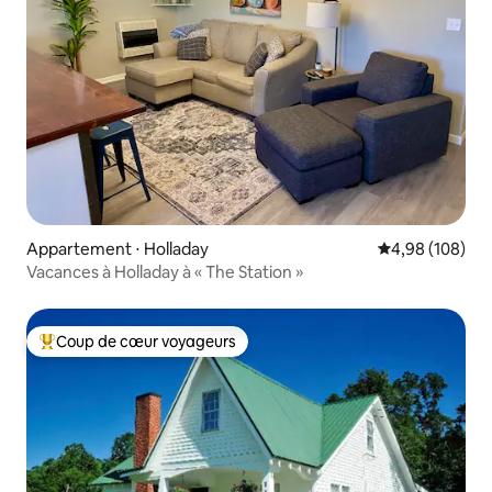
Appartement ⋅ Holladay
Évaluation moy
4,98 (108)
Vacances à Holladay à « The Station »
Coup de cœur voyageurs
Coups de cœur voyageurs les plus appréciés