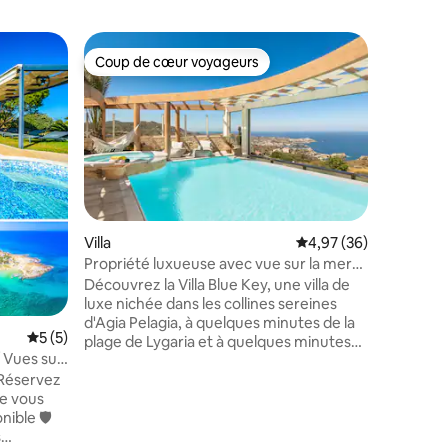
Villa
Coup de cœur voyageurs
Coup
Coup de cœur voyageurs
Coups d
Villa Afid
La résid
d'une cu
coin repa
d'une tél
internati
d'une sal
avec clim
pouces, d
ntaires : 4,97 sur 5
Villa
Évaluation moyenne su
4,97 (36)
bain priv
Propriété luxueuse avec vue sur la mer
de la ma
et piscine à débordement chauffée
Découvrez la Villa Blue Key, une villa de
d'une pis
luxe nichée dans les collines sereines
d'une sal
d'Agia Pelagia, à quelques minutes de la
lave-ling
Évaluation moyenne sur la base de 5 commentaires : 5 sur 5
5 (5)
plage de Lygaria et à quelques minutes
d'un bar
/ Vues sur
en voiture du centre-ville d'Héraklion.
disposent
! Réservez
Cette villa privée peut accueillir jusqu'à
ue vous
14 personnes et offre des équipements
ble 🛡️
haut de gamme, une vue panoramique
s
sur la mer et une intimité totale pour un