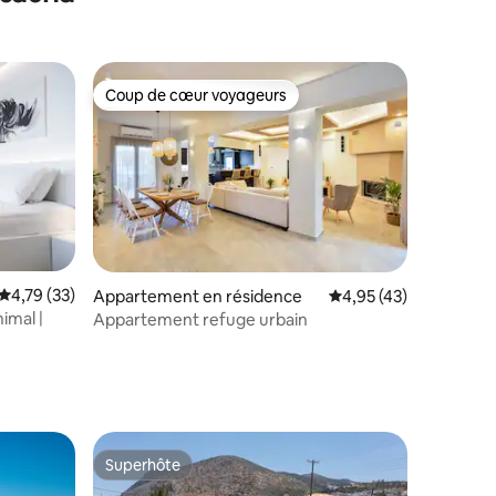
Coup de cœur voyageurs
Coup de cœur voyageurs
Évaluation moyenne sur la base de 33 commentaires : 4,79 sur 5
4,79 (33)
Appartement en résidence
Évaluation moyenne su
4,95 (43)
entaires : 4,2 sur 5
imal |
Appartement refuge urbain
Superhôte
Superhôte