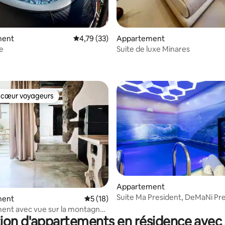
ment
Évaluation moyenne sur la base de 33 comme
4,79 (33)
Appartement
e
Suite de luxe Minares
e sur la base de 6 commentaires : 5 sur 5
 cœur voyageurs
 cœur voyageurs
Appartement
Suite Ma President, DeMaNi Pr
ment
Évaluation moyenne sur la base de 18 co
5 (18)
Suites
ent avec vue sur la montagne
ion d'appartements en résidence avec