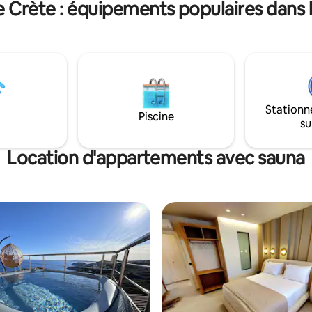
e Crète : équipements populaires dans l
d'expérience dans l'hôtellerie de 
 trois étages et est construit
Villa Endless Sky La Canée | Par
 matériaux haut de gamme et
Villas GR Profitez d'une vue imprenable
 le confort à l'esprit. Si vous
sur la mer et le soleil depuis le 
 séjourner à Héraklion pour le
votre retraite privée, avec un 
es vacances ou si vous avez juste
direct à la mer et à proximité d
une escapade bien-être pour
de sable. Parfait pour les famille
nuits, ce loft a quelque chose
groupes, dispose d'une piscine 
 le monde.
Stationn
d'une vue imprenable sur la mer
Piscine
su
terrain de basket, d'une salle d
d'un sauna et d'un espace exté
spacieux
Location d'appartements avec sauna