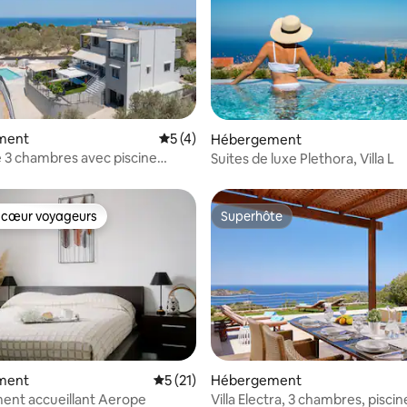
e sur la base de 3 commentaires : 5 sur 5
ment
Évaluation moyenne sur la base de 4 co
5 (4)
Hébergement
de 3 chambres avec piscine
Suites de luxe Plethora, Villa L
sauna et salle de sport
 cœur voyageurs
Superhôte
 cœur voyageurs
Superhôte
r la base de 21 commentaires : 4,95 sur 5
ment
Évaluation moyenne sur la base de 21 co
5 (21)
Hébergement
ent accueillant Aerope
Villa Electra, 3 chambres, piscin