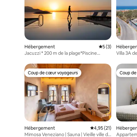
Hébergement
Évaluation moyenn
5 (3)
Héberge
Jacuzzi * 200 m de la plage*Piscine
Villa 3A 
chauffée * Sauna
chauffée, 
Coup de cœur voyageurs
Coup de
Coup de cœur voyageurs
Coup de
Hébergement
Évaluation moyenne su
4,95 (21)
Héberge
Mimosa Veneziano | Sauna | Vieille ville de
Appartem