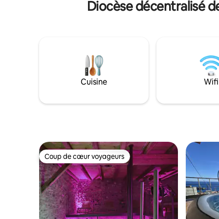
Diocèse décentralisé d
profitez de la salle de jeux ou détendez-
135 m² sur
vous dans le sauna. Les magnifiques
avec des
couchers de soleil et les lumières
en gardant
nocturnes de la ville de La Canée
souhaitez
rendent les soirées uniques. Comprend
travail, l
un parking privé, à 5 minutes du centre, à
besoin d'
12 minutes de l'aéroport et à proximité
quelques 
des plages de la région d'Akrotiri.
pour tout
Cuisine
Wifi
Coup de cœur voyageurs
Coup de cœur voyageurs