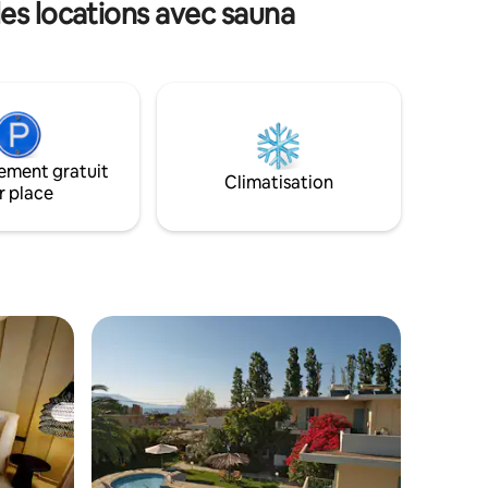
es locations avec sauna
luxe 🔍
séjour inoubliable en Crète. • Piscine
 Unique
d'eau salée chauffée et jacuzzi • Jacuzzi,
sauna et salle de sport ; • Home cinéma,
confort de
billard et ping-pong • Barbecue, four à
accès
pizza, aire de jeux pour enfants • À
es plages
10 min de la plage et à 20 min d'Héraklion
s et les
privée,
ement gratuit
, d'un
Climatisation
r place
e sport,
rieur