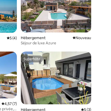
mmentaires : 5 sur 5
Hébergement
Nouvel hébergement
Nouveau
Évaluation moyenne sur la base de 4 commentaires : 5 sur 5
5 (4)
Séjour de luxe Azure
Superhôte
Superhôte
mmentaires : 5 sur 5
Évaluation moyenne sur la base de 7 commentaires : 4,57 sur 5
4,57 (7)
e privée,
Hébergement
Évaluation moyenn
5 (3)