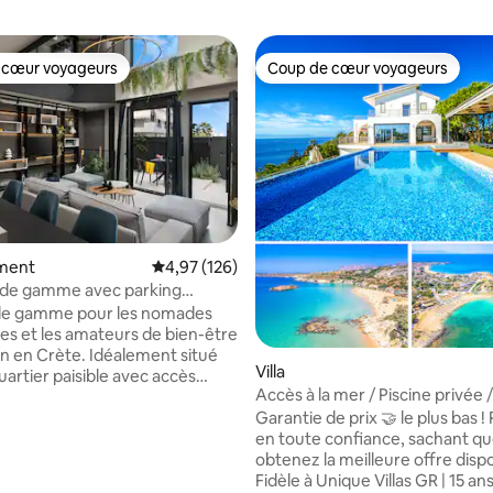
 cœur voyageurs
Coup de cœur voyageurs
 cœur voyageurs
Coup de cœur voyageurs
sur la base de 34 commentaires : 5 sur 5
ment
Évaluation moyenne sur la base de 126 comme
4,97 (126)
 de gamme avec parking
hammam et sauna.
 de gamme pour les nomades
s et les amateurs de bien-être
ète. Idéalement situé
Villa
uartier paisible avec accès
Accès à la mer / Piscine privée 
a route nationale E75 pour des
la mer et le coucher du soleil
Garantie de prix 🤝 le plus bas 
s d'une journée et des journées
en toute confiance, sachant q
. Il dispose d'un parking gratuit
obtenez la meilleure offre disponi
é. La construction s'est
Fidèle à Unique Villas GR | 15 an
en novembre 2022, il occupe