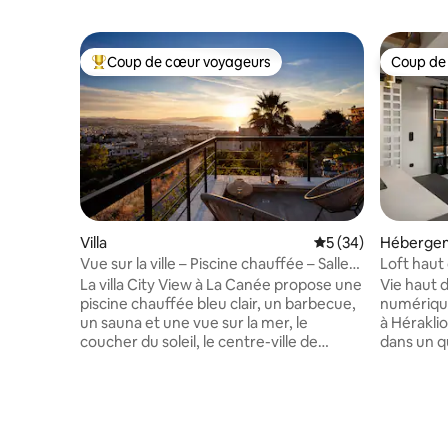
Coup de cœur voyageurs
Coup de
Coups de cœur voyageurs les plus appréciés
Coup de
Villa
Évaluation moyenne 
5 (34)
Héberge
Vue sur la ville – Piscine chauffée – Salle
Loft haut
de sport – Sauna – À 5 min en voiture du
gratuit, 
La villa City View à La Canée propose une
Vie haut
centre
piscine chauffée bleu clair, un barbecue,
numérique
un sauna et une vue sur la mer, le
à Héraklion en Cr
coucher du soleil, le centre-ville de
dans un q
La Canée et les montagnes. Avec quatre
facile à l
chambres, chacune avec salle de bain
excursion
attenante et climatisation, elle est idéale
à la plage
pour les familles ou les petits groupes.
et protég
Restez en forme dans la salle de sport,
terminée 