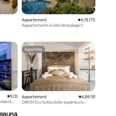
ntaires : 4,79 sur 5
Appartement
Évaluation moyenne su
4,79 (71)
Appartements à côté de la plage !!
Superhôte
Superhôte
Évaluation moyenne sur la base de 3 commentaires : 5 sur 5
5 (3)
Appartement
Évaluation moyenne s
4,89 (9)
esident
ORION Eco Suites Suite supérieure
mmentaires : 5 sur 5
Apollo
 sauna