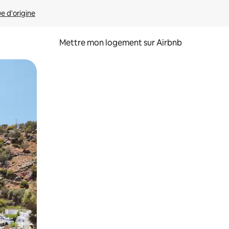
ue d'origine
Mettre mon logement sur Airbnb
sant glisser.