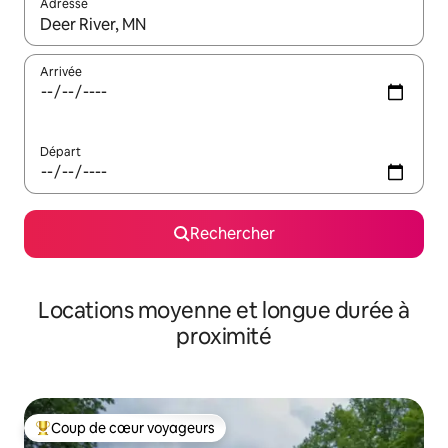
Adresse
Lorsque les résultats s'affichent, utilisez les flèches vers le hau
Arrivée
Départ
Rechercher
Locations moyenne et longue durée à
proximité
Coup de cœur voyageurs
Coups de cœur voyageurs les plus appréciés