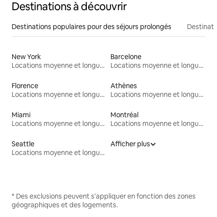
Destinations à découvrir
Destinations populaires pour des séjours prolongés
Destinati
New York
Barcelone
Locations moyenne et longue durée
Locations moyenne et longue durée
Florence
Athènes
Locations moyenne et longue durée
Locations moyenne et longue durée
Miami
Montréal
Locations moyenne et longue durée
Locations moyenne et longue durée
Seattle
Afficher plus
Locations moyenne et longue durée
* Des exclusions peuvent s'appliquer en fonction des zones
géographiques et des logements.