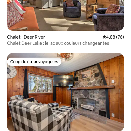
Chalet ⋅ Deer River
Évaluation mo
4,88 (76)
Chalet Deer Lake : le lac aux couleurs changeantes
Coup de cœur voyageurs
Coup de cœur voyageurs