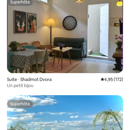
Superhôte
Superhôte
Suite ⋅ Shadmot Dvora
Évaluation moy
4,95 (172)
Un petit bijou
Superhôte
Superhôte