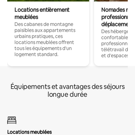
Locations entièrement
Nomades num
meublées
professionnel
déplacement
Des cabanes de montagne
paisibles aux appartements
Des hébergem
urbains pratiques, ces
confortables p
locations meublées offrent
professionnels
tous les équipements d'un
télétravail dis
logement standard.
et d'espaces de
Équipements et avantages des séjours
longue durée
Locations meublées