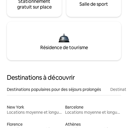
Stationnement
Salle de sport
gratuit sur place
Résidence de tourisme
Destinations à découvrir
Destinations populaires pour des séjours prolongés
Destinati
New York
Barcelone
Locations moyenne et longue durée
Locations moyenne et longue durée
Florence
Athènes