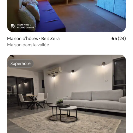
Maison d'hôtes ⋅ Beit Zera
Évaluation
5 (24)
Maison dans la vallée
Superhôte
Superhôte