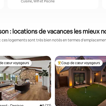
Cuisine, Wifi et Piscine
son : locations de vacances les mieux n
: ces logements sont très bien notés en termes d'emplacement
de cœur voyageurs
Coup de cœur voyageurs
 cœur voyageurs les plus appréciés
Coups de cœur voyageurs les p
e sur la base de 3 commentaires : 5 sur 5
ent ⋅ Denison
Évaluation moyenne sur la base de 22 co
5 (22)