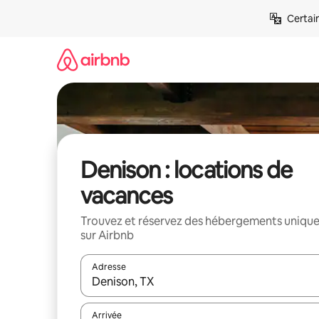
Aller
Certai
directement
au
contenu
Denison : locations de
vacances
Trouvez et réservez des hébergements uniqu
sur Airbnb
Adresse
Lorsque les résultats s'affichent, utilisez les flèc
Arrivée