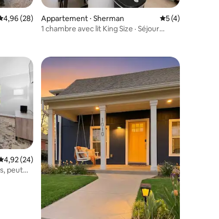
Évaluation moyenne sur la base de 28 commentaires : 4,96 sur 5
4,96 (28)
Appartement ⋅ Sherman
Évaluation moyenn
5 (4)
1 chambre avec lit King Size · Séjour
mmentaires : 5 sur 5
prolongé · Piscine, salle de sport et
laverie
taires : 4,84 sur 5
Évaluation moyenne sur la base de 24 commentaires : 4,92 sur 5
4,92 (24)
s, peut
lôturé pour