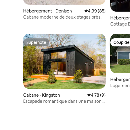
Hébergement ⋅ Denison
Évaluation moyenne sur
4,99 (85)
Cabane moderne de deux étages près
Hébergem
du centre-ville de Denison
Cottage B
centre-vi
Superhôte
Coup de
Superhôte
Coup de
Hébergem
Logement
Cabane ⋅ Kingston
Évaluation moyenne s
4,78 (9)
Escapade romantique dans une maison
pliante de luxe