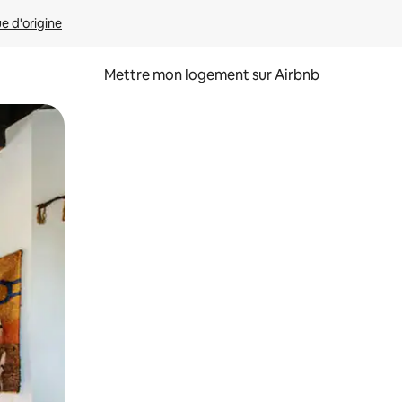
ue d'origine
Mettre mon logement sur Airbnb
sant glisser.