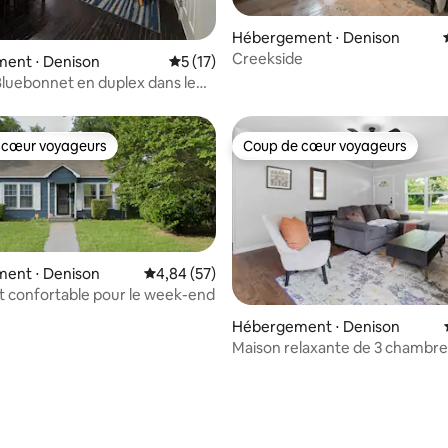
 la base de 85 commentaires : 4,99 sur 5
Hébergement ⋅ Denison
Creekside
ent ⋅ Denison
Évaluation moyenne sur la base de 17 co
5 (17)
luebonnet en duplex dans le
lle de Denison
 cœur voyageurs
Coup de cœur voyageurs
 cœur voyageurs
Coup de cœur voyageurs
ent ⋅ Denison
Évaluation moyenne sur la base de 57 commen
4,84 (57)
 confortable pour le week-end
Hébergement ⋅ Denison
ur la base de 9 commentaires : 4,78 sur 5
Maison relaxante de 3 chambre
accueillir 8 personnes, jardin c
les ANIMAUX DE COMPAGNIE