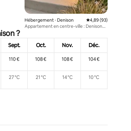
Hébergement ⋅ Denison
Évaluation moyenne su
4,89 (93)
Appartement en centre-ville : Denison
ison ?
3 CHAMBRES près de Main St
Sept.
Oct.
Nov.
Déc.
110 €
108 €
108 €
104 €
27 °C
21 °C
14 °C
10 °C