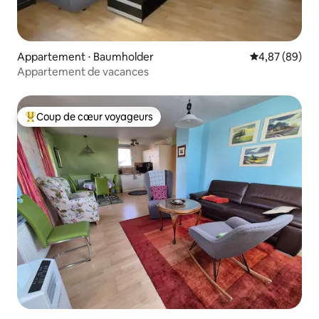
Appartement ⋅ Baumholder
Évaluation mo
4,87 (89)
Appartement de vacances
Coup de cœur voyageurs
Coups de cœur voyageurs les plus appréciés