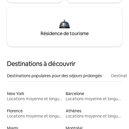
Résidence de tourisme
Destinations à découvrir
Destinations populaires pour des séjours prolongés
Destinati
New York
Barcelone
Locations moyenne et longue durée
Locations moyenne et longue durée
Florence
Athènes
Locations moyenne et longue durée
Locations moyenne et longue durée
Miami
Montréal