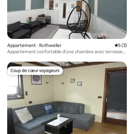
Appartement ⋅ Ruthweiler
Évaluatio
5 (3)
Appartement confortable d'une chambre avec terrasse
privée près de la base américaine de RA
Coup de cœur voyageurs
Coup de cœur voyageurs