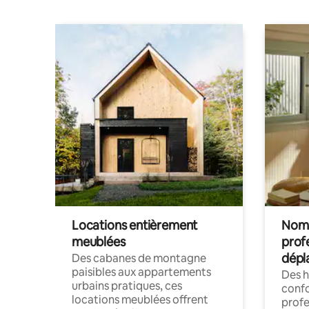
Locations entièrement
Noma
meublées
prof
dépl
Des cabanes de montagne
paisibles aux appartements
Des 
urbains pratiques, ces
confo
locations meublées offrent
profe