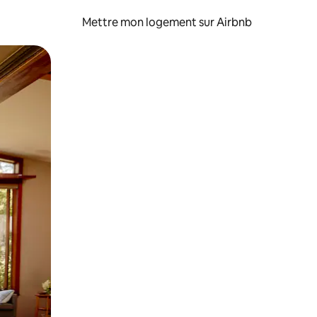
Mettre mon logement sur Airbnb
sant glisser.