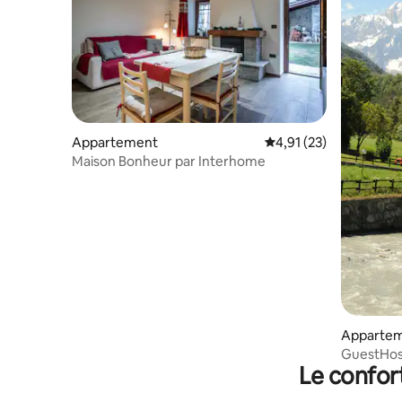
Appartement
Évaluation moyenne su
4,91 (23)
Maison Bonheur par Interhome
Apparte
GuestHost
Le confor
Appartem