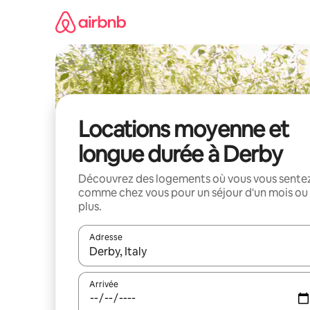
Aller
directement
au
contenu
Locations moyenne et
longue durée à Derby
Découvrez des logements où vous vous sente
comme chez vous pour un séjour d'un mois ou
plus.
Adresse
Lorsque les résultats s'affichent, utilisez les flèc
Arrivée