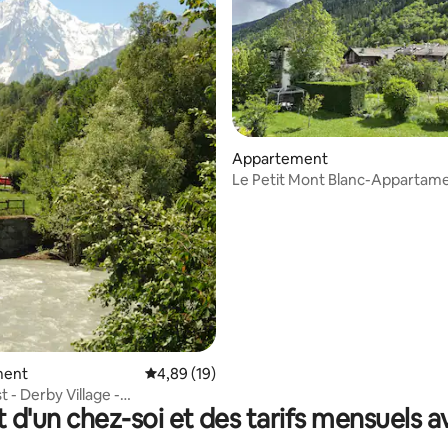
r la base de 23 commentaires : 4,91 sur 5
Appartement
Le Petit Mont Blanc-Appartam
Alpino
ment
Évaluation moyenne sur la base de 19 comme
4,89 (19)
 - Derby Village -
t d'un chez-soi et des tarifs mensuels 
ent Mountain Heaven