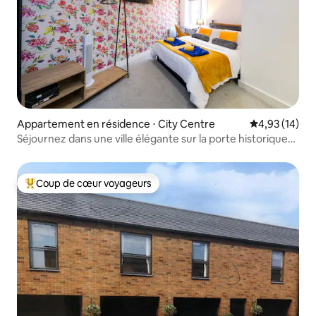
Appartement en résidence ⋅ City Centre
Évaluation mo
4,93 (14)
Séjournez dans une ville élégante sur la porte historique
de Sadler
Coup de cœur voyageurs
Coups de cœur voyageurs les plus appréciés