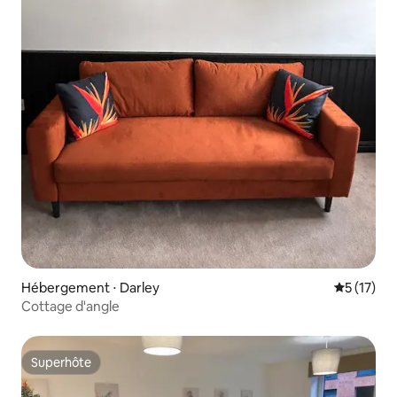
Hébergement ⋅ Darley
Évaluation
5 (17)
Cottage d'angle
Superhôte
Superhôte