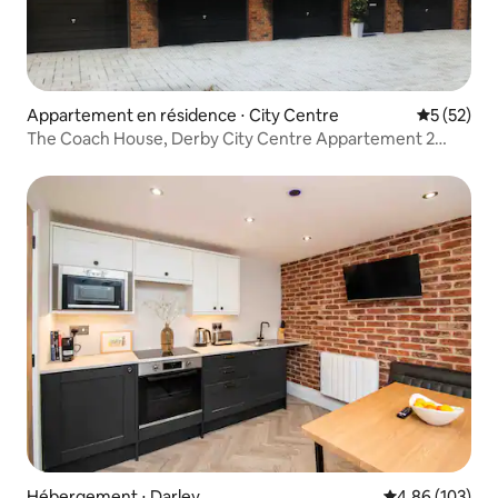
Appartement en résidence ⋅ City Centre
Évaluation
5 (52)
The Coach House, Derby City Centre Appartement 2
chambres/2 salles de bain.
Hébergement ⋅ Darley
Évaluation moy
4,86 (103)