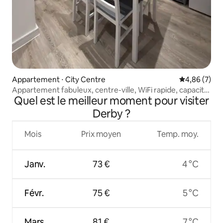
Appartement ⋅ City Centre
Évaluation m
4,86 (7)
Appartement fabuleux, centre-ville, WiFi rapide, capacité
Quel est le meilleur moment pour visiter
d'hébergement de 4 personnes
Derby ?
Mois
Prix moyen
Temp. moy.
Janv.
73 €
4 °C
Févr.
75 €
5 °C
Mars
81 €
7 °C