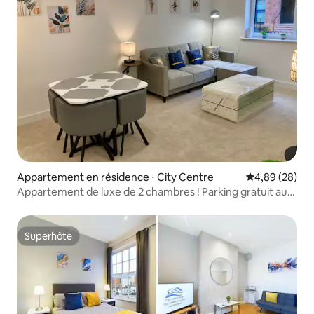
Appartement en résidence ⋅ City Centre
Évaluation mo
4,89 (28)
Appartement de luxe de 2 chambres ! Parking gratuit au
centre-ville
Superhôte
Superhôte