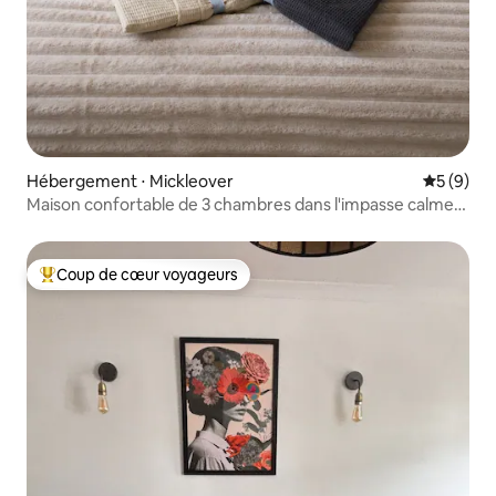
Hébergement ⋅ Mickleover
Évaluatio
5 (9)
Maison confortable de 3 chambres dans l'impasse calme
de Mickleover
Coup de cœur voyageurs
Coups de cœur voyageurs les plus appréciés