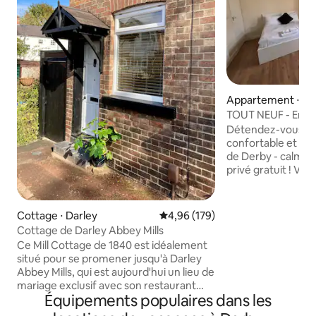
Appartement ⋅ De
TOUT NEUF - Emp
ville
Détendez-vous da
confortable et fl
de Derby - calme, 
privé gratuit ! Vous trouverez tout ce
dont vous avez beso
confortable avec d
hôtelière, du thé, 
Cottage ⋅ Darley
Évaluation moyenne sur la base 
4,96 (179)
à votre arrivée et
Cottage de Darley Abbey Mills
tout repas Nos extras attentionnés
Ce Mill Cottage de 1840 est idéalement
(comme les articles
situé pour se promener jusqu'à Darley
le rendent parfait
Abbey Mills, qui est aujourd'hui un lieu de
courts ou plus lon
mariage exclusif avec son restaurant
votre maison loin de
Équipements populaires dans les
étoilé au Michelin, ses bars à vin et ses
pensons que nous a
tapas espagnoles. Situé sur les rives de la