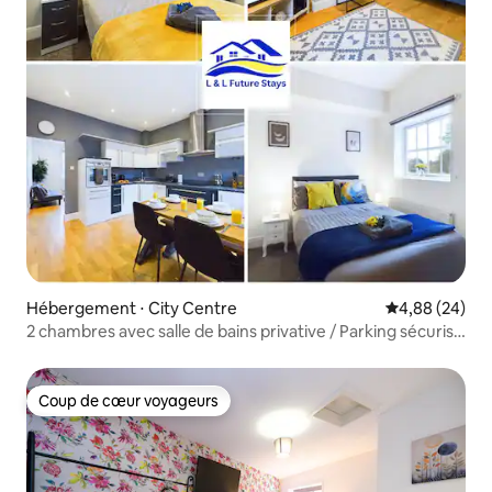
Hébergement ⋅ City Centre
Évaluation mo
4,88 (24)
2 chambres avec salle de bains privative / Parking sécurisé
/ Près de la ville / Wi-Fi rapide
Coup de cœur voyageurs
Coup de cœur voyageurs