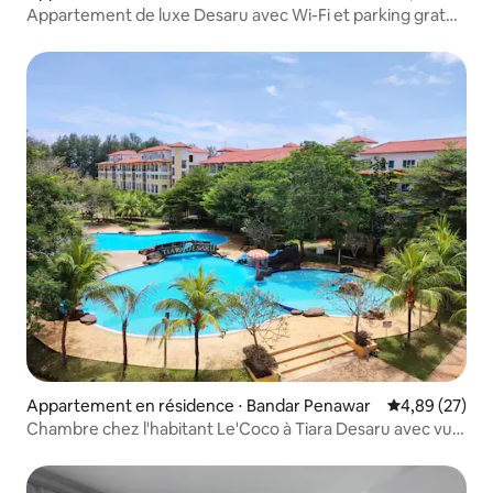
Appartement de luxe Desaru avec Wi-Fi et parking gratuit
1.0 A11
Appartement en résidence ⋅ Bandar Penawar
Évaluation mo
4,89 (27)
Chambre chez l'habitant Le'Coco à Tiara Desaru avec vue
sur la piscine