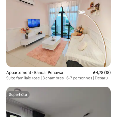
Appartement ⋅ Bandar Penawar
Évaluation mo
4,78 (18)
Suite familiale rose | 3 chambres | 6-7 personnes | Desaru
Superhôte
Superhôte