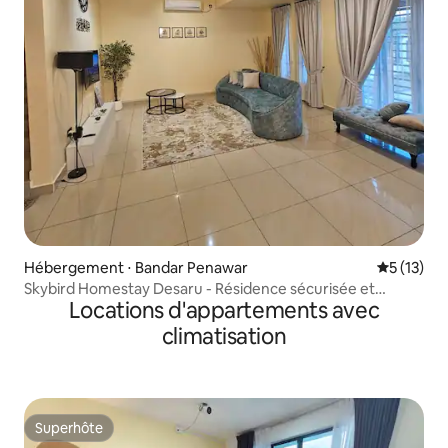
Hébergement ⋅ Bandar Penawar
Évaluation
5 (13)
Skybird Homestay Desaru - Résidence sécurisée et
Locations d'appartements avec
protégée
climatisation
Superhôte
Superhôte