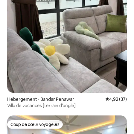
Hébergement ⋅ Bandar Penawar
Évaluation mo
4,92 (37)
Villa de vacances [terrain d'angle]
Coup de cœur voyageurs
Coup de cœur voyageurs