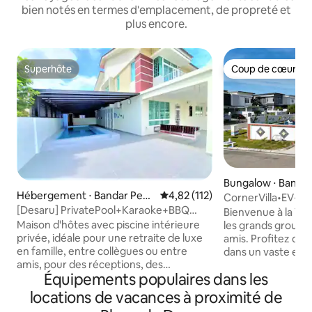
bien notés en termes d'emplacement, de propreté et
plus encore.
Superhôte
Coup de cœur vo
Superhôte
Coup de cœur vo
Bungalow ⋅ Banda
Hébergement ⋅ Bandar Pena
Évaluation moyenne sur la base 
4,82 (112)
CornerVilla•EV•Sal
war
[Desaru] PrivatePool+Karaoke+BBQ
luxe•Barbecue•K
Bienvenue à la Vill
Sea&Blue Homestay
Maison d'hôtes avec piscine intérieure
les grands groupes,
privée, idéale pour une retraite de luxe
amis. Profitez du c
en famille, entre collègues ou entre
dans un vaste espace L'E
amis, pour des réceptions, des
- Capacité : 23 vo
Équipements populaires dans les
événements ou un voyage d'affaires
literie de qualité 
Piscine privée, chaise pivotante, Wi-Fi,
sommeil 5 étoiles DIVERTISSEMENT
locations de vacances à proximité de
climatisation complète, canapé
- Piscine enterrée 