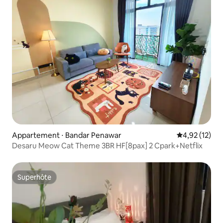
Appartement ⋅ Bandar Penawar
Évaluation mo
4,92 (12)
Desaru Meow Cat Theme 3BR HF[8pax] 2 Cpark+Netflix
Superhôte
Superhôte