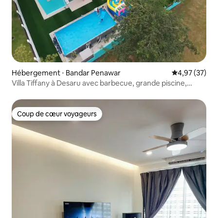
Hébergement ⋅ Bandar Penawar
Évaluation mo
4,97 (37)
Villa Tiffany à Desaru avec barbecue, grande piscine,
karaoké
Coup de cœur voyageurs
Coup de cœur voyageurs