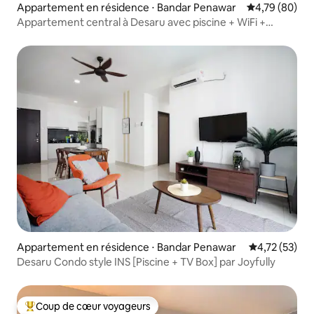
Appartement en résidence ⋅ Bandar Penawar
Évaluation mo
4,79 (80)
Appartement central à Desaru avec piscine + WiFi +
émissions Netflix
Appartement en résidence ⋅ Bandar Penawar
Évaluation mo
4,72 (53)
Desaru Condo style INS [Piscine + TV Box] par Joyfully
Coup de cœur voyageurs
Coups de cœur voyageurs les plus appréciés