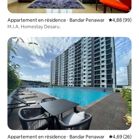
Appartement en résidence ⋅ Bandar Penawar
Évaluation mo
4,88 (99)
M.I.A. Homestay Desaru.
Appartement en résidence ⋅ Bandar Penawar
Évaluation mo
4,69 (26)