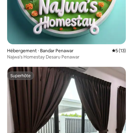
Hébergement ⋅ Bandar Penawar
Évaluation
5 (13)
Najwa's Homestay Desaru Penawar
Superhôte
Superhôte