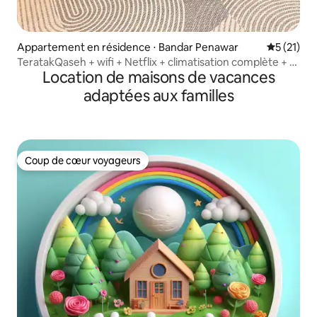
Appartement en résidence ⋅ Bandar Penawar
Évaluation
5 (21)
TeratakQaseh + wifi + Netflix + climatisation complète + 2
Location de maisons de vacances
chambres
adaptées aux familles
Coup de cœur voyageurs
Coup de cœur voyageurs