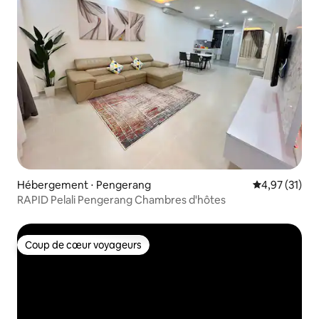
Hébergement ⋅ Pengerang
Évaluation mo
4,97 (31)
RAPID Pelali Pengerang Chambres d'hôtes
Coup de cœur voyageurs
Coup de cœur voyageurs