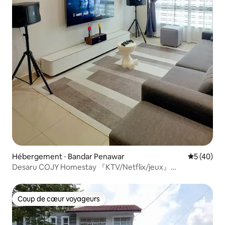
Hébergement ⋅ Bandar Penawar
Évaluation
5 (40)
Desaru COJY Homestay 『KTV/Netflix/jeux』
jusqu’à 14 personnes
Coup de cœur voyageurs
Coup de cœur voyageurs