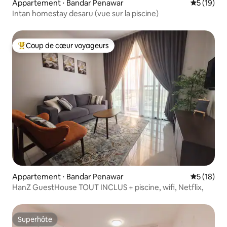
Appartement ⋅ Bandar Penawar
Évaluation
5 (19)
Intan homestay desaru (vue sur la piscine)
Coup de cœur voyageurs
Coups de cœur voyageurs les plus appréciés
Appartement ⋅ Bandar Penawar
Évaluation
5 (18)
HanZ GuestHouse TOUT INCLUS + piscine, wifi, Netflix,
Superhôte
Superhôte