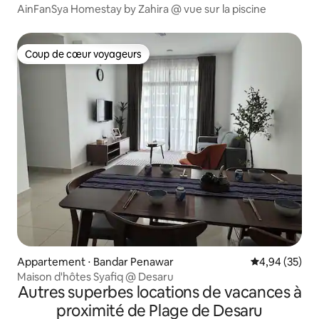
AinFanSya Homestay by Zahira @ vue sur la piscine
Coup de cœur voyageurs
Coup de cœur voyageurs
Appartement ⋅ Bandar Penawar
Évaluation mo
4,94 (35)
Maison d'hôtes Syafiq @ Desaru
Autres superbes locations de vacances à
proximité de Plage de Desaru