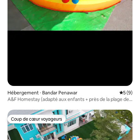
Hébergement ⋅ Bandar Penawar
Évaluatio
5 (9)
A&F Homestay (adapté aux enfants + près de la plage de
Desaru)
Coup de cœur voyageurs
Coup de cœur voyageurs