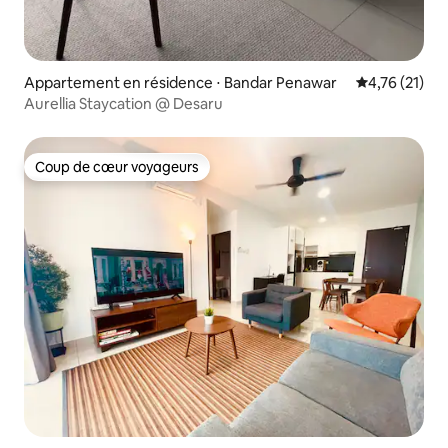
Appartement en résidence ⋅ Bandar Penawar
Évaluation mo
4,76 (21)
Aurellia Staycation @ Desaru
Coup de cœur voyageurs
Coup de cœur voyageurs