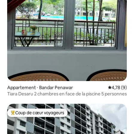
Appartement ⋅ Bandar Penawar
Évaluation m
4,78 (9)
Tiara Desaru 2 chambres en face de la piscine 5 personnes
Coup de cœur voyageurs
Coups de cœur voyageurs les plus appréciés