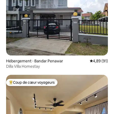
Hébergement ⋅ Bandar Penawar
Évaluation mo
4,89 (91)
Dilla Villa Homestay
Coup de cœur voyageurs
Coups de cœur voyageurs les plus appréciés