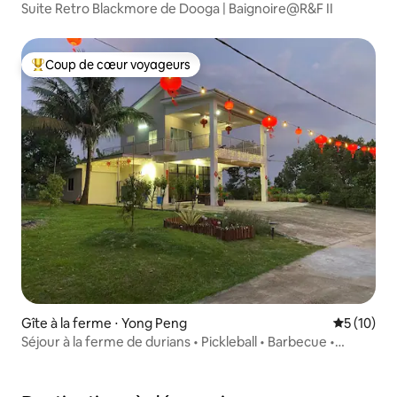
Suite Retro Blackmore de Dooga | Baignoire@R&F II
Coup de cœur voyageurs
Coups de cœur voyageurs les plus appréciés
Gîte à la ferme ⋅ Yong Peng
Évaluation
5 (10)
Séjour à la ferme de durians • Pickleball • Barbecue •
Rassemblement