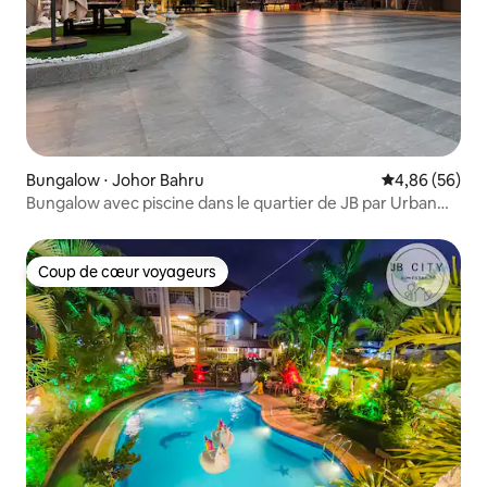
Bungalow ⋅ Johor Bahru
Évaluation mo
4,86 (56)
Bungalow avec piscine dans le quartier de JB par Urban
nook
Coup de cœur voyageurs
Coup de cœur voyageurs