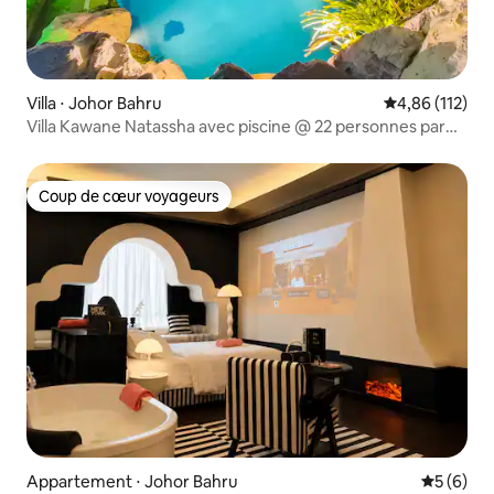
Villa ⋅ Johor Bahru
Évaluation moy
4,86 (112)
Villa Kawane Natassha avec piscine @ 22 personnes par
RR JBcity
Coup de cœur voyageurs
Coup de cœur voyageurs
Appartement ⋅ Johor Bahru
Évaluatio
5 (6)