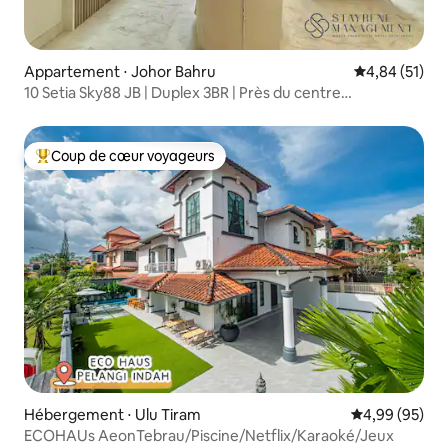
Appartement ⋅ Johor Bahru
Évaluation mo
4,84 (51)
10 Setia Sky88 JB | Duplex 3BR | Près du centre
commercial KSL
Coup de cœur voyageurs
Coups de cœur voyageurs les plus appréciés
Hébergement ⋅ Ulu Tiram
Évaluation mo
4,99 (95)
ECOHAUs AeonTebrau/Piscine/Netflix/Karaoké/Jeux