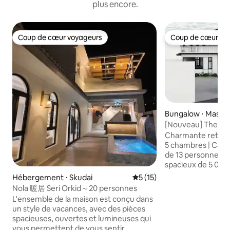
plus encore.
Coup de cœur voyageurs
Coup de cœur vo
Coup de cœur voyageurs
Coup de cœur vo
Bungalow ⋅ Masai
[Nouveau] The Col
5 chambres – Vast
Charmante retraite
billard
5 chambres | Cap
de 13 personnes Située sur un terrain
spacieux de 5 000 
maison de style col
Hébergement ⋅ Skudai
Évaluation moyenne sur la b
5 (15)
magnifiquement c
Nola 暖居 Seri Orkid～20 personnes
pour les familles,
L'ensemble de la maison est conçu dans
les amis voyageant en
un style de vacances, avec des pièces
forts : • 5 chambre
spacieuses, ouvertes et lumineuses qui
privative) • 4 lits 
vous permettent de vous sentir