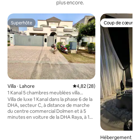
plus encore.
Superhôte
Coup de cœur vo
Superhôte
Coup de cœur vo
Villa ⋅ Lahore
Évaluation moyenne sur la base
4,82 (28)
1 Kanal 5 chambres meublées villa
entière DHA Ph6
Villa de luxe 1 Kanal dans la phase 6 de la
DHA, secteur C, à distance de marche
du centre commercial Dolmen et à 5
minutes en voiture de la DHA Raya, à 10
minutes en voiture de l'aéroport. • 5
chambres avec salles de bain privatives.
Salon avec télévision connectée
Hébergement ⋅ L