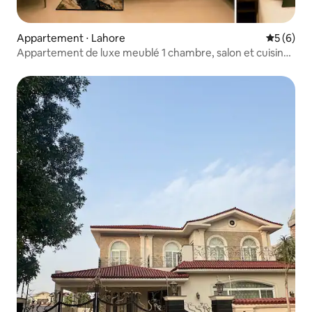
Appartement ⋅ Lahore
Évaluatio
5 (6)
Appartement de luxe meublé 1 chambre, salon et cuisine
près de DHA et de l'aéroport