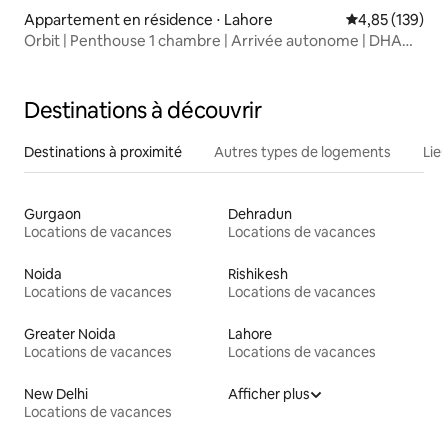
Appartement en résidence ⋅ Lahore
Évaluation moy
4,85 (139)
Orbit | Penthouse 1 chambre | Arrivée autonome | DHA
Ph 5
Destinations à découvrir
Destinations à proximité
Autres types de logements
Lie
Gurgaon
Dehradun
Locations de vacances
Locations de vacances
Noida
Rishikesh
Locations de vacances
Locations de vacances
Greater Noida
Lahore
Locations de vacances
Locations de vacances
New Delhi
Afficher plus
Locations de vacances