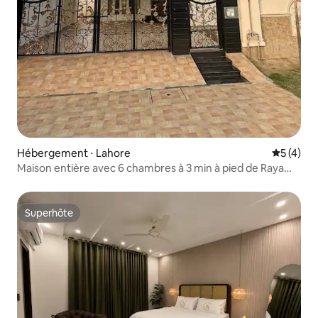
Hébergement ⋅ Lahore
Évaluatio
5 (4)
Maison entière avec 6 chambres à 3 min à pied de Raya
DHA
Superhôte
Superhôte