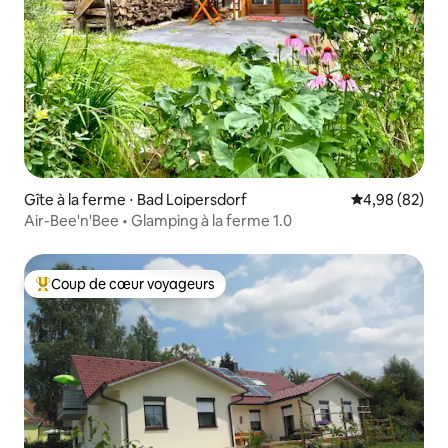
Gîte à la ferme ⋅ Bad Loipersdorf
Évaluation mo
4,98 (82)
Air-Bee'n'Bee • Glamping à la ferme 1.0
Coup de cœur voyageurs
Coups de cœur voyageurs les plus appréciés