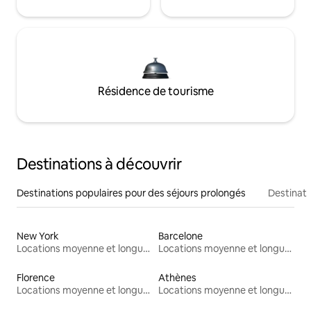
Résidence de tourisme
Destinations à découvrir
Destinations populaires pour des séjours prolongés
Destinati
New York
Barcelone
Locations moyenne et longue durée
Locations moyenne et longue durée
Florence
Athènes
Locations moyenne et longue durée
Locations moyenne et longue durée