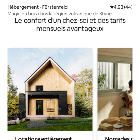
Hébergement ⋅ Fürstenfeld
Évaluation mo
4,93 (44)
Magie du bois dans la région volcanique de Styrie
Le confort d'un chez-soi et des tarifs
mensuels avantageux
Locations entièrement
Nomades num