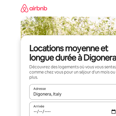
Aller
directement
au
contenu
Locations moyenne et
longue durée à Digoner
Découvrez des logements où vous vous sente
comme chez vous pour un séjour d'un mois ou
plus.
Adresse
Lorsque les résultats s'affichent, utilisez les flèc
Arrivée