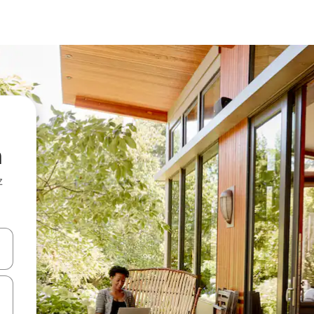
a
z
hes vers le haut et vers le bas pour les parcourir ou en appuyant et en fai