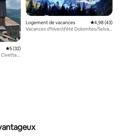
Logement de vacances
Évaluation moyenne su
4,98 (43)
Vacances d’hiver/d’été Dolomites/Selva
di Cadore
ntaires : 4,65 sur 5
Évaluation moyenne sur la base de 32 commentaires : 5 sur 5
5 (32)
 Civetta
avantageux