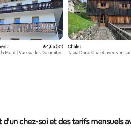
ment
Évaluation moyenne sur la base de 81 comme
4,65 (81)
Chalet
da Mont | Vue sur les Dolomites
Tabià Dora: Chalet avec vue sur
et jardin
 la base de 106 commentaires : 4,91 sur 5
t d'un chez-soi et des tarifs mensuels 