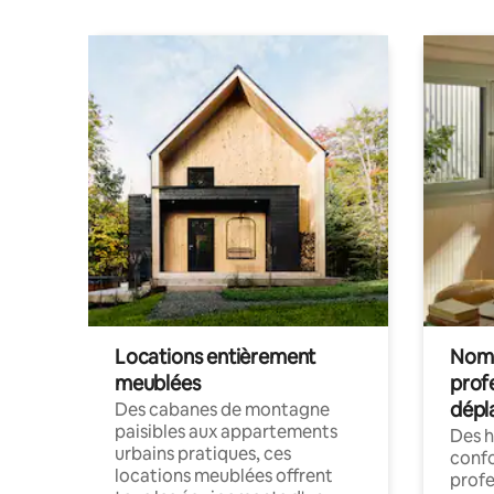
Locations entièrement
Noma
meublées
prof
dépl
Des cabanes de montagne
paisibles aux appartements
Des 
urbains pratiques, ces
confo
locations meublées offrent
profe