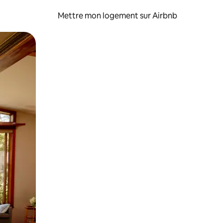
Mettre mon logement sur Airbnb
sant glisser.