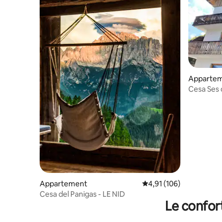
Apparte
Cesa Ses 
Appartement
Évaluation moyenne sur
4,91 (106)
Cesa del Panigas - LE NID
Le confor