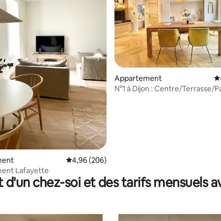
la base de 422 commentaires : 4,97 sur 5
Appartement
É
N°1 à Dijon : Centre/Terrasse/P
ment
Évaluation moyenne sur la base de 206 commen
4,96 (206)
ent Lafayette
t d'un chez-soi et des tarifs mensuels 