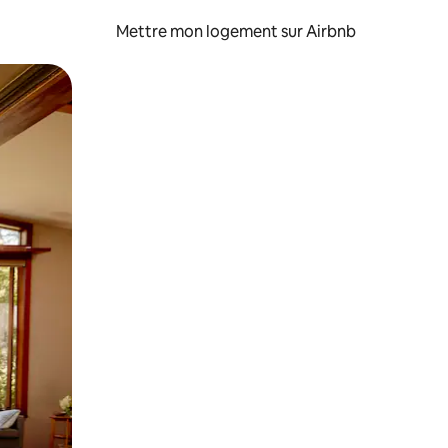
Mettre mon logement sur Airbnb
sant glisser.