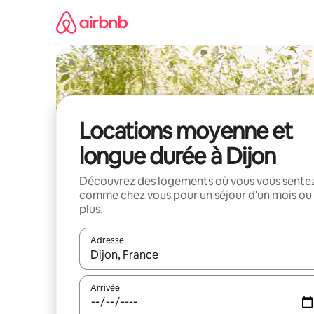
Aller
directement
au
contenu
Locations moyenne et
longue durée à Dijon
Découvrez des logements où vous vous sente
comme chez vous pour un séjour d'un mois ou
plus.
Adresse
Lorsque les résultats s'affichent, utilisez les flèc
Arrivée