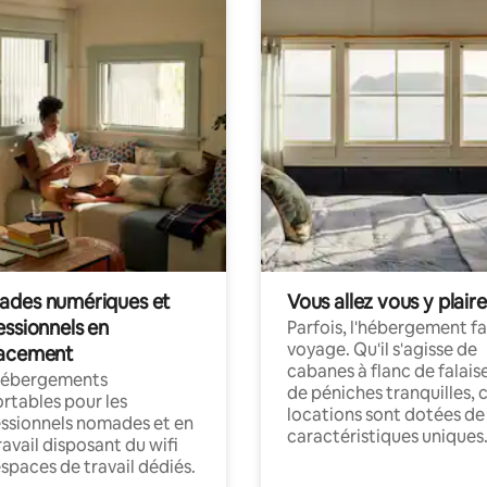
des numériques et
Vous allez vous y plaire
essionnels en
Parfois, l'hébergement fai
voyage. Qu'il s'agisse de
acement
cabanes à flanc de falais
hébergements
de péniches tranquilles, 
rtables pour les
locations sont dotées de
ssionnels nomades et en
caractéristiques uniques
ravail disposant du wifi
espaces de travail dédiés.