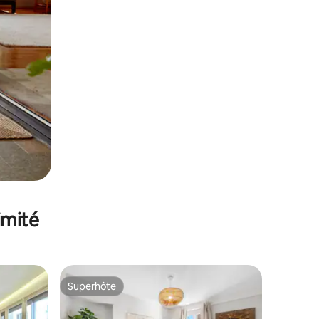
imité
Superhôte
Superhôte