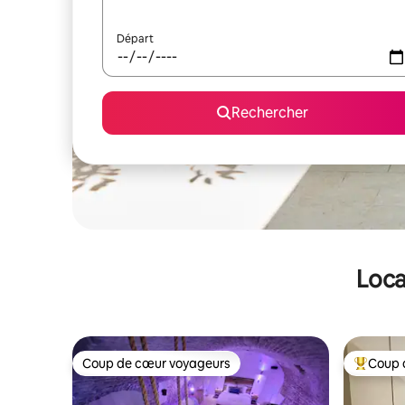
Départ
Rechercher
Loca
Coup de cœur voyageurs
Coup 
Coup de cœur voyageurs
Coups de