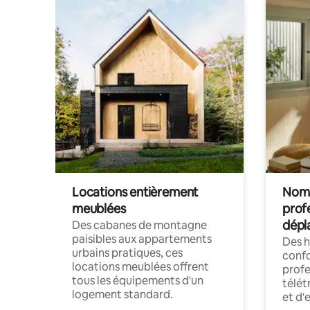
Locations entièrement
Noma
meublées
prof
dépl
Des cabanes de montagne
paisibles aux appartements
Des 
urbains pratiques, ces
confo
locations meublées offrent
profe
tous les équipements d'un
télét
logement standard.
et d'