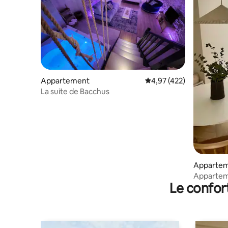
Appartement
Évaluation moyenne sur 
4,97 (422)
La suite de Bacchus
Apparte
Appartem
Le confor