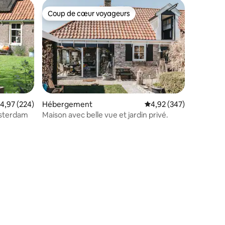
Coup de cœur voyageurs
lus appréciés
Coup de cœur voyageurs
valuation moyenne sur la base de 224 commentaires : 4,97 sur 5
4,97 (224)
Hébergement
Évaluation moyenne sur
4,92 (347)
msterdam
Maison avec belle vue et jardin privé.
ntaires : 4,83 sur 5