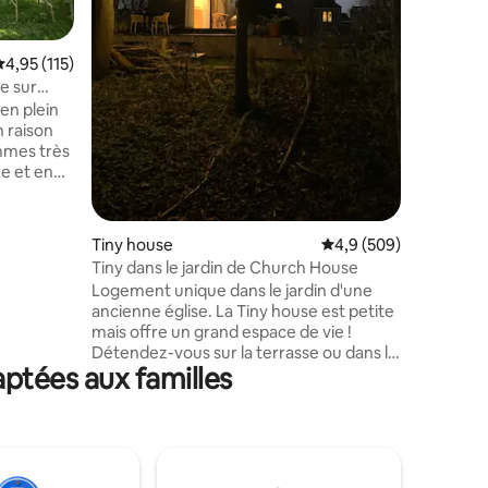
terrasse. 
serviettes
distance
valuation moyenne sur la base de 115 commentaires : 4,95 sur 5
4,95 (115)
commande
restaura
e sur
proche du
en plein
plage de
n raison
Promenez
mmes très
dunes de
re et en
 grand
nsoleillée.
ntaires : 4,91 sur 5
Tiny house
Évaluation moyenne su
4,9 (509)
proposés,
Tiny dans le jardin de Church House
ue et
Logement unique dans le jardin d'une
ancienne église. La Tiny house est petite
mais offre un grand espace de vie !
voyages
Détendez-vous sur la terrasse ou dans le
le marché
aptées aux familles
jardin forestier. Rêvez dans le jacuzzi (en
nez le
option 45 € le premier jour/25 € les jours
suivants, sera chauffé pour vous) sous
les étoiles et profitez du silence.
Réveillez-vous avec le lever du soleil et
vue sur les prairies. (Petit déjeuner