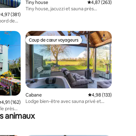
Tiny house
Évaluation moyenne sur
4,87 (263)
Tiny house, jacuzzi et sauna près
taires : 4,93 sur 5
valuation moyenne sur la base de 381 commentaires : 4,97 sur 5
4,97 (381)
d'Amsterdam et de l'aéroport
bord de
Coup de cœur voyageurs
Coup de cœur voyageurs
Cabane
Évaluation moyenne sur
4,98 (133)
Lodge bien-être avec sauna privé et
ntaires : 4,98 sur 5
valuation moyenne sur la base de 162 commentaires : 4,91 sur 5
4,91 (162)
jacuzzi
le près
es animaux