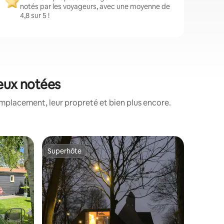
notés par les voyageurs, avec une moyenne de
4,8 sur 5 !
ieux notées
mplacement, leur propreté et bien plus encore.
Apparte
Superhôte
Coup de
lus appréciés
Superhôte
Coup de
Lodge Mo
vue dég
Lodge de
neuf avec
l'espace 
avec vue
Détendez
et rafraî