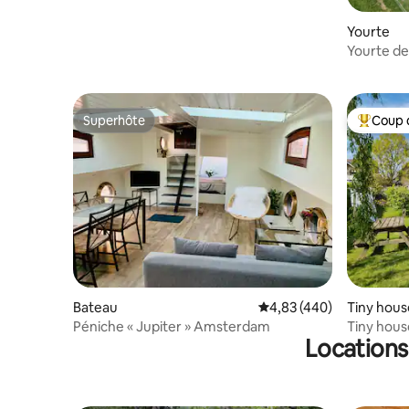
Yourte
Yourte de 
Superhôte
Coup 
Superhôte
Coups de
Bateau
Évaluation moyenne sur 
4,83 (440)
Tiny hous
Péniche « Jupiter » Amsterdam
Tiny hous
Locations