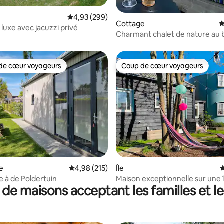
Évaluation moyenne sur la base de 299 commen
4,93 (299)
Cottage
É
luxe avec jacuzzi privé
Charmant chalet de nature au 
l'eau près d'Amsterdam
de cœur voyageurs
Coup de cœur voyageurs
 cœur voyageurs les plus appréciés
Coup de cœur voyageurs
la base de 440 commentaires : 4,83 sur 5
e
Évaluation moyenne sur la base de 215 comme
4,98 (215)
Île
É
e à de Poldertuin
Maison exceptionnelle sur une î
 de maisons acceptant les familles et l
d'Amsterdam