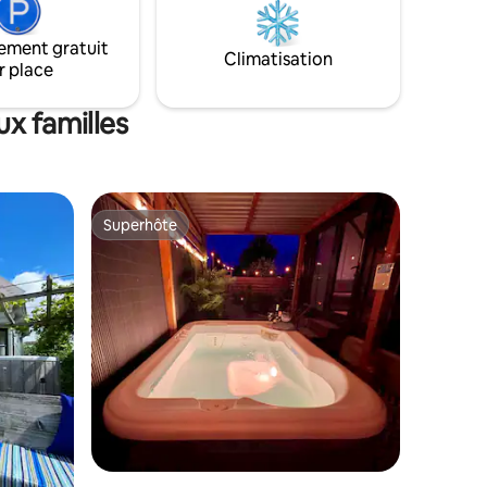
facultatif 15 € ,- pp) Votre réservation est
également une contribution à la
ement gratuit
rénovation et à la conversion de ce
Climatisation
r place
magnifique monument. Merci !
x familles
Superhôte
lus appréciés
Superhôte