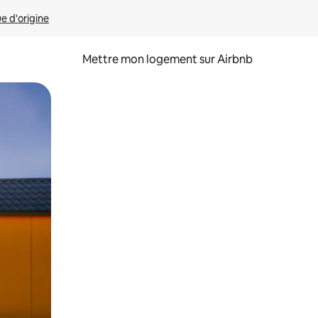
ue d'origine
Mettre mon logement sur Airbnb
sant glisser.