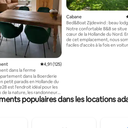
sur la base de 126 commentaires : 5 sur 5
Cabane
É
Bed&Boat Zijdewind : beau lodg
l'eau et bateau
Notre confortable B&B se situe 
cœur de la Hollande du Nord. E
de cet emplacement, nous so
faciles d'accès à la fois en voitu
transports en commun. Le chalet est
entièrement privé dans un très
jardin avec sa propre terrasse e
ment
Évaluation moyenne sur la base de 125 comme
4,91 (125)
Utilisez tous les équipements 
ent dans la ferme
y compris la télévision numériq
partement dans la Boerderie
Internet. Le lodge est situé à environ 10
un petit paradis en Hollande du
km de la plage et vous pouvez
également faire de nombreux 
de la nature, les randonneurs,
agréables. Visitez Enkhuizen, 
ments populaires dans les locations ad
tes, les amateurs de plage et les
aux fromages d'Alkmaar ou pre
ec de jeunes enfants. Vous
train pour Amsterdam.
rez dans un appartement dans
me. Cela signifie également
 pouvez nous entendre monter
iers et que vous pouvez nous