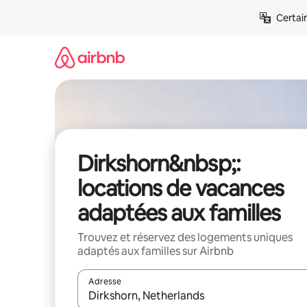
Aller
Certai
directement
au
contenu
Dirkshorn&nbsp;:
locations de vacances
adaptées aux familles
Trouvez et réservez des logements uniques
adaptés aux familles sur Airbnb
Adresse
Lorsque les résultats s'affichent, utilisez les flèc