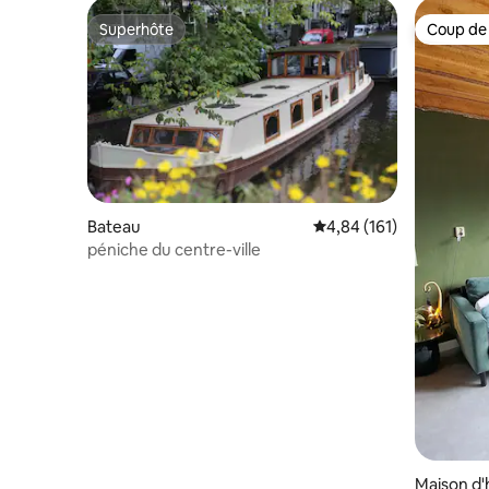
Superhôte
Coup de
Superhôte
Coup de
Bateau
Évaluation moyenne sur
4,84 (161)
péniche du centre-ville
Maison d'