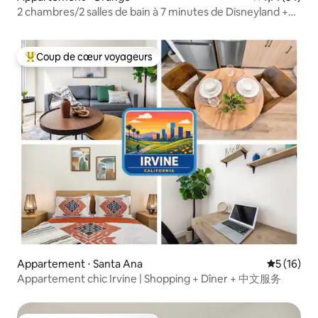
2 chambres/2 salles de bain à 7 minutes de Disneyland +
piscine et parking gratuit
Coup de cœur voyageurs
Coups de cœur voyageurs les plus appréciés
Appartement ⋅ Santa Ana
Évaluation
5 (16)
Appartement chic Irvine | Shopping + Dîner + 中文服务