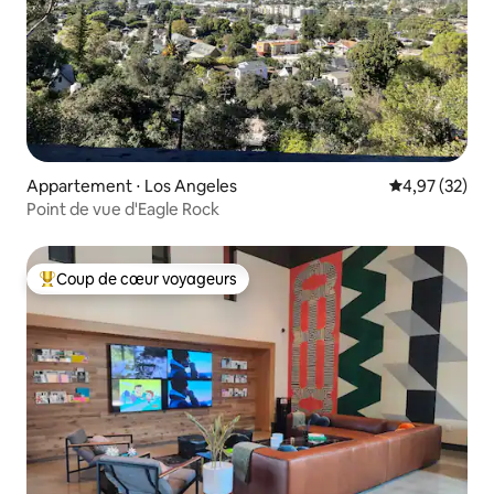
Appartement ⋅ Los Angeles
Évaluation mo
4,97 (32)
Point de vue d'Eagle Rock
Coup de cœur voyageurs
Coups de cœur voyageurs les plus appréciés