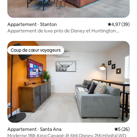
Appartement ⋅ Stanton
Évaluation mo
4,97 (39)
Appartement de luxe près de Disney et Huntington
Beach !
Coup de cœur voyageurs
Coup de cœur voyageurs
Appartement ⋅ Santa Ana
Évaluation
5 (26)
Moderne 1BR-King Canapé-lit 6Mi Disney 2Mi Hôpital WD