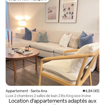
Coup de cœur voyageurs
Appartement ⋅ Santa Ana
Évaluation mo
4,84 (45)
Luxe 2 chambres 2 salles de bain 2 lits King size•Irvine
Location d'appartements adaptés aux