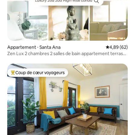
Appartement ⋅ Santa Ana
Évaluation mo
4,89 (62)
Zen Lux 2 chambres 2 salles de bain appartement terrasse
avec piscine gymnase + sauna
Coup de cœur voyageurs
Coups de cœur voyageurs les plus appréciés