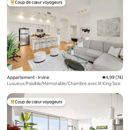
Coup de cœur voyageurs
Coups de cœur voyageurs les plus appréciés
Appartement ⋅ Irvine
Évaluation mo
4,99 (74)
Luxueux/Paisible/Mémorable/Chambre avec lit King Size
Coup de cœur voyageurs
Coups de cœur voyageurs les plus appréciés