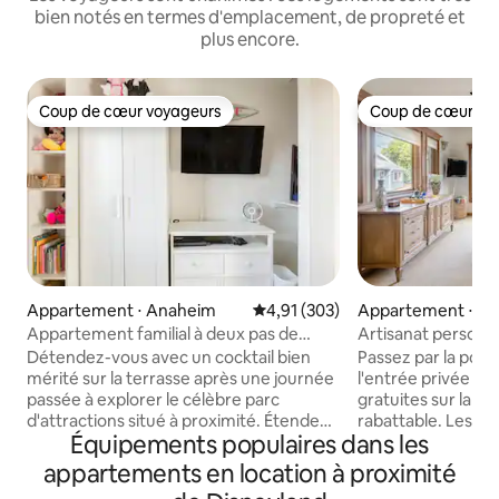
bien notés en termes d'emplacement, de propreté et
plus encore.
Coup de cœur voyageurs
Coup de cœur vo
Coup de cœur voyageurs
Coup de cœur vo
Appartement ⋅ Anaheim
Évaluation moyenne sur la base 
4,91 (303)
Appartement ⋅ Lo
Appartement familial à deux pas de
Artisanat personna
Disneyland
de l'océan
Détendez-vous avec un cocktail bien
Passez par la port
mérité sur la terrasse après une journée
l'entrée privée et 
passée à explorer le célèbre parc
gratuites sur la tab
d'attractions situé à proximité. Étendez-
rabattable. Les to
Équipements populaires dans les
vous sur un canapé devant une
raffinées compre
télévision et un foyer au gaz. Descendez
d'art anciennes et
appartements en location à proximité
à la piscine pour une baignade
tandis qu'à l'extér