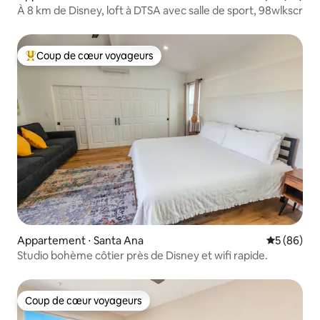
À 8 km de Disney, loft à DTSA avec salle de sport, 98wlkscr
Coup de cœur voyageurs
Coups de cœur voyageurs les plus appréciés
Appartement ⋅ Santa Ana
Évaluation
5 (86)
Studio bohème côtier près de Disney et wifi rapide.
Coup de cœur voyageurs
Coup de cœur voyageurs