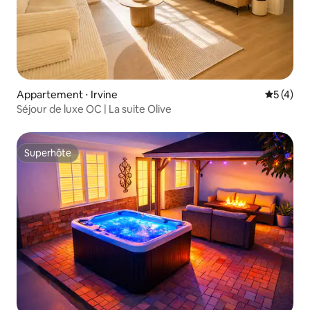
Appartement ⋅ Irvine
Évaluatio
5 (4)
Séjour de luxe OC | La suite Olive
Superhôte
Superhôte