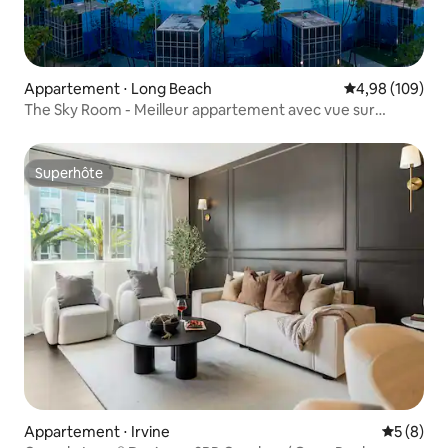
Appartement ⋅ Long Beach
Évaluation moy
4,98 (109)
The Sky Room - Meilleur appartement avec vue sur
l'océan/la côte à LBC !
Superhôte
Superhôte
Appartement ⋅ Irvine
Évaluatio
5 (8)