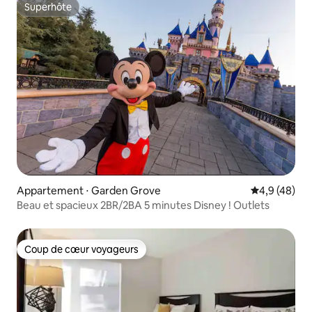
Superhôte
Superhôte
Appartement ⋅ Garden Grove
Évaluation m
4,9 (48)
Beau et spacieux 2BR/2BA 5 minutes Disney ! Outlets
Coup de cœur voyageurs
Coup de cœur voyageurs