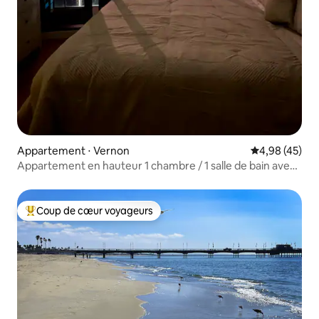
Appartement ⋅ Vernon
Évaluation mo
4,98 (45)
Appartement en hauteur 1 chambre / 1 salle de bain avec
vue sur le panneau Hollywood + balcon
Coup de cœur voyageurs
Coups de cœur voyageurs les plus appréciés