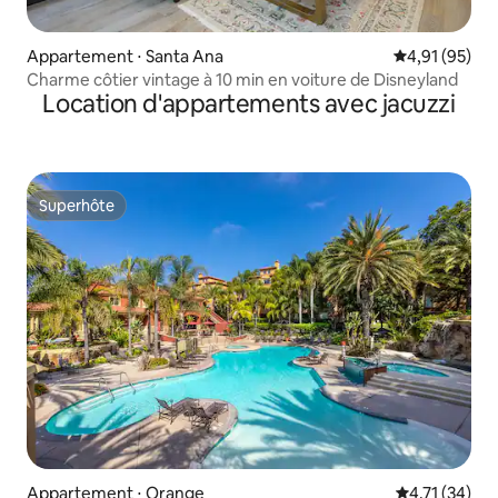
Appartement ⋅ Santa Ana
Évaluation mo
4,91 (95)
Charme côtier vintage à 10 min en voiture de Disneyland
Location d'appartements avec jacuzzi
Superhôte
Superhôte
Appartement ⋅ Orange
Évaluation mo
4,71 (34)