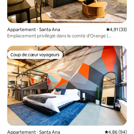
Appartement ⋅ Santa Ana
Évaluation mo
4,91 (33)
Emplacement privilégié dans le comté d'Orange |
1 chambre près de l'aéroport SNA
Coup de cœur voyageurs
Coup de cœur voyageurs
Appartement ⋅ Santa Ana
Évaluation mo
4,86 (94)