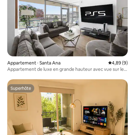
Appartement ⋅ Santa Ana
Évaluation m
4,89 (9)
Appartement de luxe en grande hauteur avec vue sur le
lac
Superhôte
Superhôte