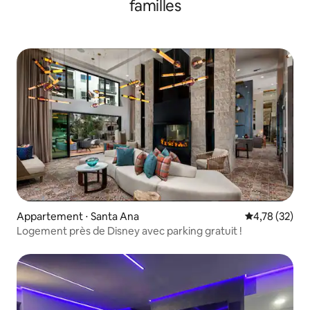
familles
Appartement ⋅ Santa Ana
Évaluation mo
4,78 (32)
Logement près de Disney avec parking gratuit !