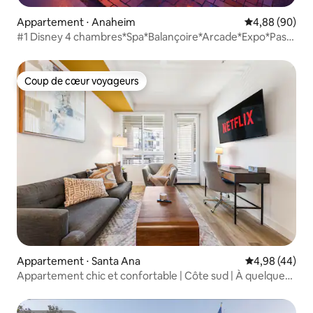
Appartement ⋅ Anaheim
Évaluation mo
4,88 (90)
#1 Disney 4 chambres*Spa*Balançoire*Arcade*Expo*Pas
de frais Airbnb
Coup de cœur voyageurs
Coup de cœur voyageurs
Appartement ⋅ Santa Ana
Évaluation mo
4,98 (44)
Appartement chic et confortable | Côte sud | À quelques
minutes d'Irvine