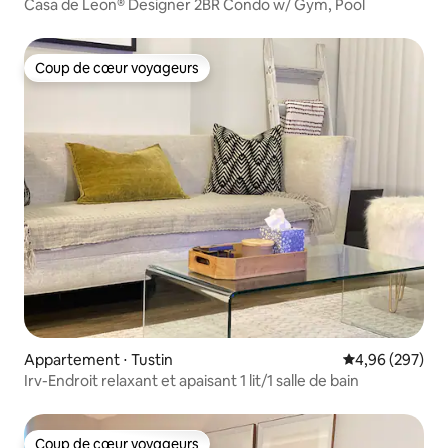
Casa de Leon® Designer 2BR Condo w/ Gym, Pool
Coup de cœur voyageurs
Coup de cœur voyageurs
Appartement ⋅ Tustin
Évaluation moy
4,96 (297)
Irv-Endroit relaxant et apaisant 1 lit/1 salle de bain
Coup de cœur voyageurs