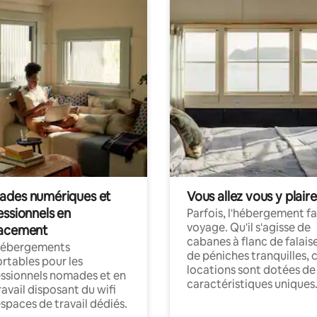
des numériques et
Vous allez vous y plaire
essionnels en
Parfois, l'hébergement fai
voyage. Qu'il s'agisse de
acement
cabanes à flanc de falais
hébergements
de péniches tranquilles, 
rtables pour les
locations sont dotées de
ssionnels nomades et en
caractéristiques uniques
ravail disposant du wifi
espaces de travail dédiés.