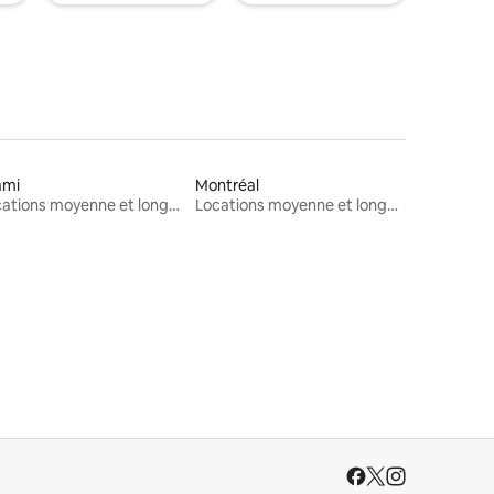
ami
Montréal
Locations moyenne et longue durée
Locations moyenne et longue durée