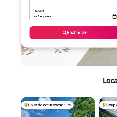
Départ
Rechercher
Loca
Coup de cœur voyageurs
Coup 
Coups de cœur voyageurs les plus appréciés
Coups de