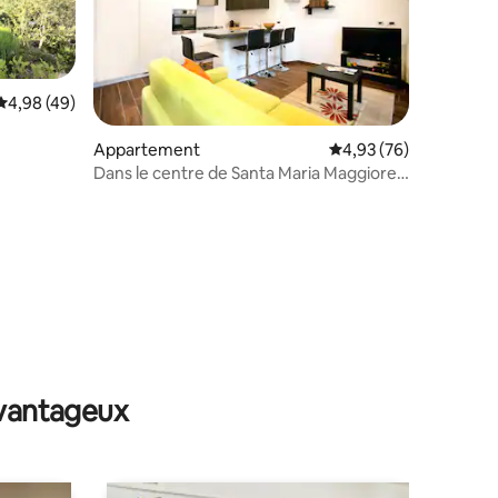
Évaluation moyenne sur la base de 49 commentaires : 4,98 sur 5
4,98 (49)
mmentaires : 5 sur 5
Appartement
Évaluation moyenne su
4,93 (76)
Dans le centre de Santa Maria Maggiore,
rez-de-chaussée.
avantageux