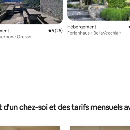
Hébergement
ment
Évaluation moyenne sur la base de 26 co
5 (26)
Ferienhaus « BellaVecchia »
nsernone Gresso
 la base de 122 commentaires : 4,98 sur 5
t d'un chez-soi et des tarifs mensuels 