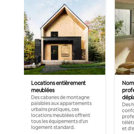
Locations entièrement
Noma
meublées
prof
dépl
Des cabanes de montagne
paisibles aux appartements
Des 
urbains pratiques, ces
confo
locations meublées offrent
profe
tous les équipements d'un
télét
logement standard.
et d'