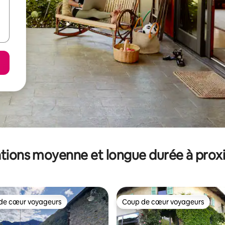
tions moyenne et longue durée à prox
de cœur voyageurs
Coup de cœur voyageurs
 cœur voyageurs les plus appréciés
Coup de cœur voyageurs