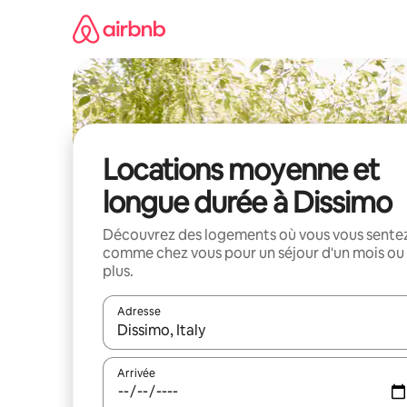
Aller
directement
au
contenu
Locations moyenne et
longue durée à Dissimo
Découvrez des logements où vous vous sente
comme chez vous pour un séjour d'un mois ou
plus.
Adresse
Lorsque les résultats s'affichent, utilisez les flèc
Arrivée