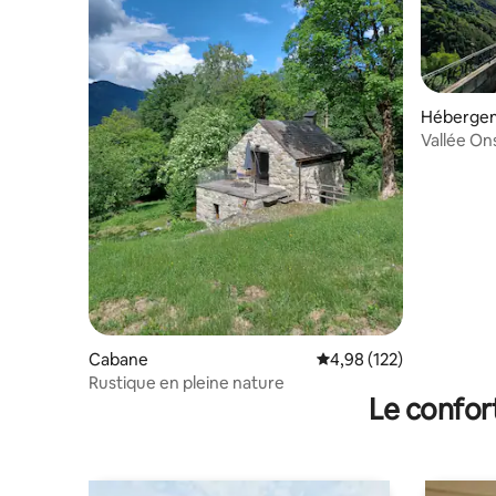
Héberge
Vallée O
Cabane
Évaluation moyenne sur
4,98 (122)
Rustique en pleine nature
Le confor