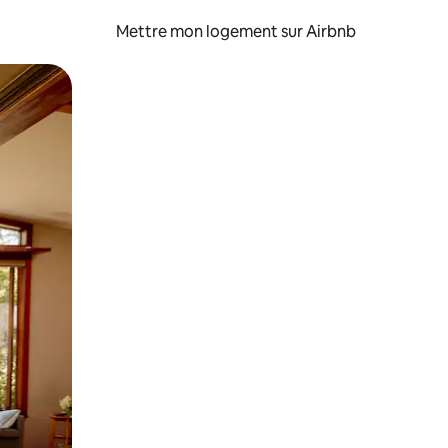
Mettre mon logement sur Airbnb
sant glisser.