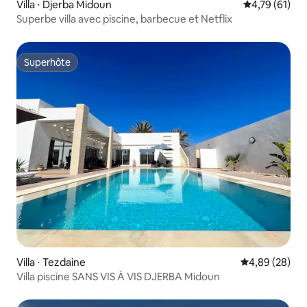
Villa ⋅ Djerba Midoun
Évaluation mo
4,79 (61)
Superbe villa avec piscine, barbecue et Netflix
Superhôte
Superhôte
Villa ⋅ Tezdaine
Évaluation mo
4,89 (28)
Villa piscine SANS VIS À VIS DJERBA Midoun