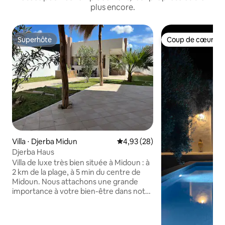
plus encore.
Superhôte
Coup de cœur vo
Superhôte
Coup de cœur vo
Villa ⋅ Djerba Midun
Évaluation moyenne sur la base
4,93 (28)
Djerba Haus
Villa de luxe très bien située à Midoun : à
2 km de la plage, à 5 min du centre de
Midoun. Nous attachons une grande
importance à votre bien-être dans notre
villa confortable, située entre le centre
de Midoun et une plage de rêve ! Points
forts : • 🏖️ Proche de la plage par deux