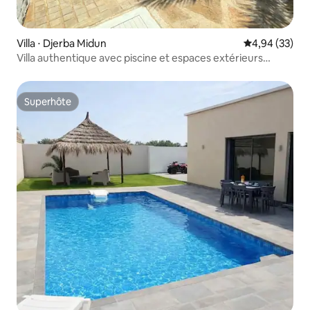
Villa ⋅ Djerba Midun
Évaluation mo
4,94 (33)
Villa authentique avec piscine et espaces extérieurs
lumineux
Superhôte
Superhôte