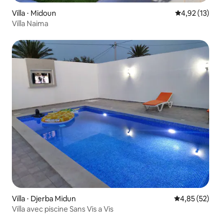
Villa ⋅ Midoun
Évaluation mo
4,92 (13)
Villa Naima
Villa ⋅ Djerba Midun
Évaluation mo
4,85 (52)
Villa avec piscine Sans Vis a Vis