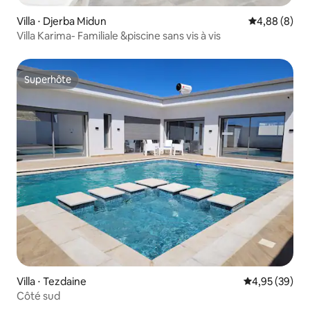
Villa ⋅ Djerba Midun
Évaluation m
4,88 (8)
Villa Karima- Familiale &piscine sans vis à vis
Superhôte
Superhôte
Villa ⋅ Tezdaine
Évaluation mo
4,95 (39)
Côté sud