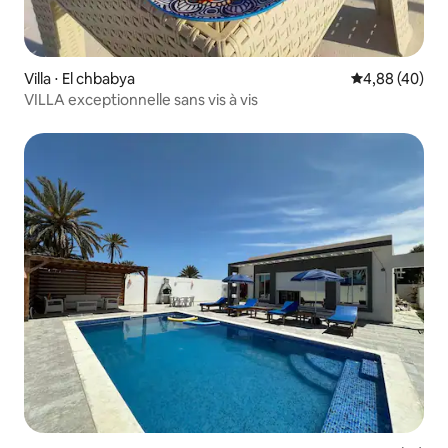
Villa ⋅ El chbabya
Évaluation mo
4,88 (40)
VILLA exceptionnelle sans vis à vis