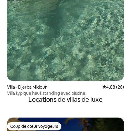
Villa ⋅ Djerba Midoun
Évaluation mo
4,88 (26)
Villa typique haut standing avec piscine
Locations de villas de luxe
Coup de cœur voyageurs
Coup de cœur voyageurs