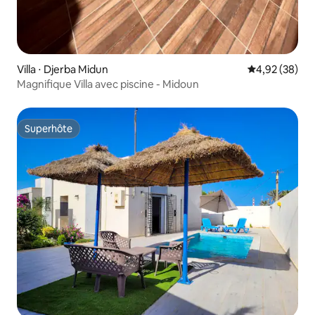
Villa ⋅ Djerba Midun
Évaluation mo
4,92 (38)
Magnifique Villa avec piscine - Midoun
Superhôte
Superhôte