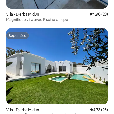
Villa ⋅ Djerba Midun
Évaluation mo
4,96 (23)
Magnifique villa avec Piscine unique
Superhôte
Superhôte
Villa ⋅ Djerba Midun
Évaluation mo
4,73 (26)