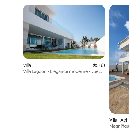
Villa
Évaluation moyenn
5 (6)
Villa Lagoon - Élégance moderne - vue
mer & lagune
Villa ⋅ Agh
Magnifique