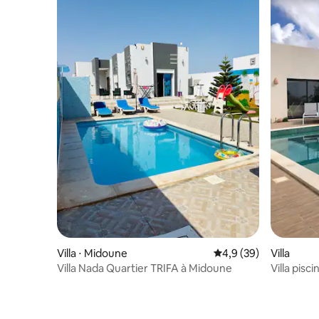
Villa ⋅ Midoune
Évaluation moyenne s
4,9 (39)
Villa
Villa Nada Quartier TRIFA à Midoune
Villa pisc