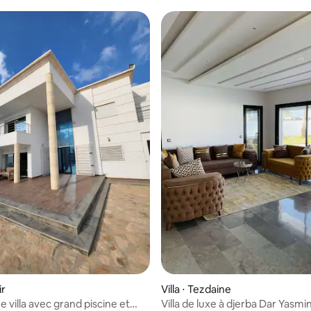
e sur la base de 6 commentaires : 5 sur 5
ir
Villa ⋅ Tezdaine
 villa avec grand piscine et
Villa de luxe à djerba Dar Yasmi