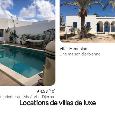
Villa ⋅ Medenine
Une maison djerbienne
ur la base de 39 commentaires : 4,9 sur 5
Évaluation moyenne sur la base de 40 comme
4,98 (40)
ine privée sans vis-à-vis – Djerba
Locations de villas de luxe