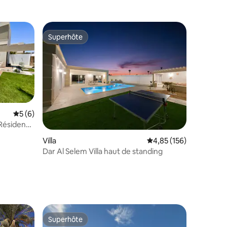
Superhôte
Superhôte
Évaluation moyenne sur la base de 6 commentaires : 5 sur 5
5 (6)
 Résidence
Villa
Évaluation moyenne sur
4,85 (156)
Dar Al Selem Villa haut de standing
ntaires : 4,76 sur 5
Superhôte
Superhôte