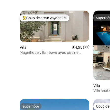
Coup de cœur voyageurs
Superhô
Coups de cœur voyageurs les plus appréciés
Superhô
Villa
Évaluation moyenne su
4,95 (77)
Magnifique villa neuve avec piscine
privée, centre
Villa
Villa haut
vue mer
Superhôte
Coup de
Superhôte
Coup de