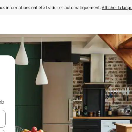
nes informations ont été traduites automatiquement. 
Afficher la lang
nb
hes vers le haut et vers le bas pour les parcourir ou en appuyant et en fai