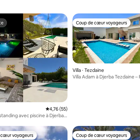
te
Coup de cœur voyageurs
te
Coup de cœur voyageurs
r la base de 77 commentaires : 4,95 sur 5
Villa ⋅ Tezdaine
Villa Adam à Djerba Tezdaine –
Privée
Évaluation moyenne sur la base de 55 comme
4,76 (55)
 standing avec piscine à Djerba
 cœur voyageurs
Coup de cœur voyageurs
 cœur voyageurs
Coup de cœur voyageurs