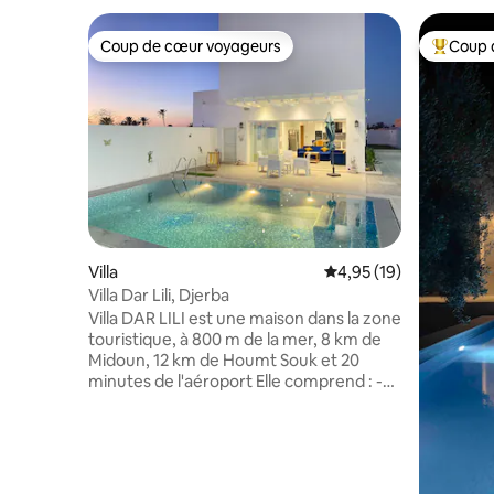
Coup de cœur voyageurs
Coup 
Coup de cœur voyageurs
Coups de
Villa
Évaluation moyenne su
4,95 (19)
Villa Dar Lili, Djerba
Villa DAR LILI est une maison dans la zone
touristique, à 800 m de la mer, 8 km de
Midoun, 12 km de Houmt Souk et 20
minutes de l'aéroport Elle comprend : -
Une suite parentale - 2 chambres avec 2
lits - Un salon contient 2 canapés-lits -
Cuisine bien équipée avec salle à manger
ouverte -Toutes les chambres avec
climatisation split (chaud et froid) -3