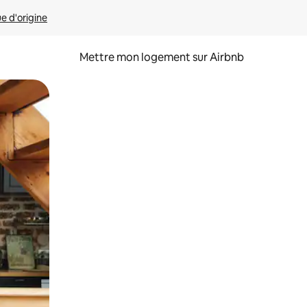
ue d'origine
Mettre mon logement sur Airbnb
sant glisser.