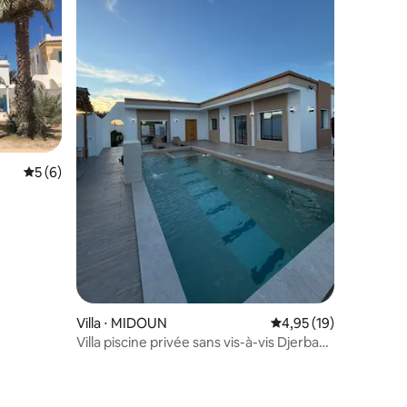
Évaluation moyenne sur la base de 6 commentaires : 5 sur 5
5 (6)
ntaires : 4,98 sur 5
Villa ⋅ MIDOUN
Évaluation moyenne su
4,95 (19)
Villa piscine privée sans vis-à-vis Djerba
Midoun