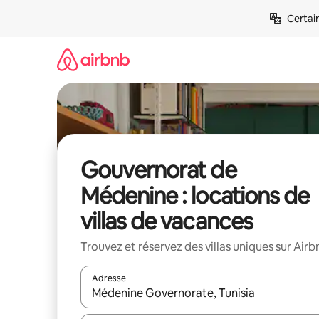
Aller
Certai
directement
au
contenu
Gouvernorat de
Médenine : locations de
villas de vacances
Trouvez et réservez des villas uniques sur Airb
Adresse
Lorsque les résultats s'affichent, utilisez les flèc