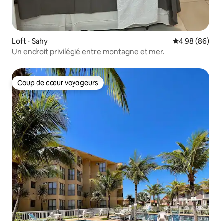
Loft ⋅ Sahy
Évaluation mo
4,98 (86)
Un endroit privilégié entre montagne et mer.
Coup de cœur voyageurs
Coup de cœur voyageurs