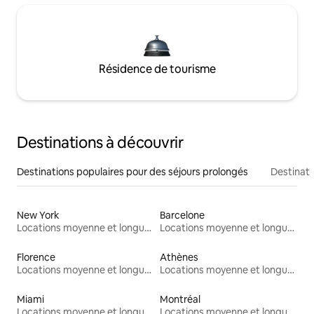
Résidence de tourisme
Destinations à découvrir
Destinations populaires pour des séjours prolongés
Destinati
New York
Barcelone
Locations moyenne et longue durée
Locations moyenne et longue durée
Florence
Athènes
Locations moyenne et longue durée
Locations moyenne et longue durée
Miami
Montréal
Locations moyenne et longue durée
Locations moyenne et longue durée