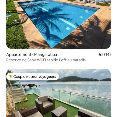
Appartement ⋅ Mangaratiba
Évaluation
5 (14)
Réserve de Sahy Wi-Fi rapide Loft au paradis
Coup de cœur voyageurs
Coups de cœur voyageurs les plus appréciés