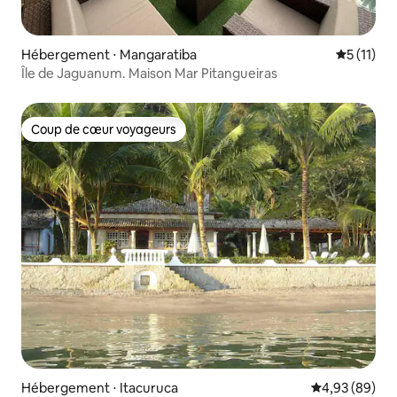
Hébergement ⋅ Mangaratiba
Évaluatio
5 (11)
Île de Jaguanum. Maison Mar Pitangueiras
Coup de cœur voyageurs
Coup de cœur voyageurs
Hébergement ⋅ Itacuruca
Évaluation mo
4,93 (89)