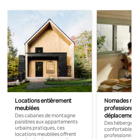
Locations entièrement
Nomades num
meublées
professionnel
déplacement
Des cabanes de montagne
paisibles aux appartements
Des hébergem
urbains pratiques, ces
confortables p
locations meublées offrent
professionnels