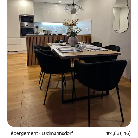
Hébergement ⋅ Ludmannsdorf
Évaluation moy
4,83 (146)