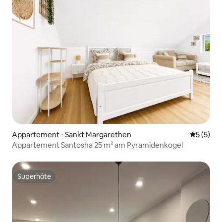
Appartement ⋅ Sankt Margarethen
Évaluatio
5 (5)
Appartement Santosha 25 m² am Pyramidenkogel
Superhôte
Superhôte