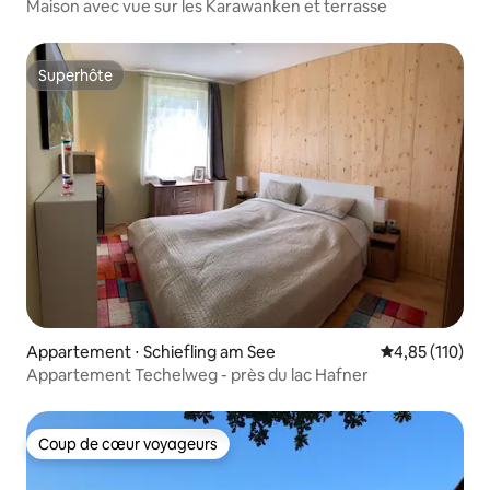
Maison avec vue sur les Karawanken et terrasse
Superhôte
Superhôte
Appartement ⋅ Schiefling am See
Évaluation moy
4,85 (110)
Appartement Techelweg - près du lac Hafner
Coup de cœur voyageurs
Coup de cœur voyageurs