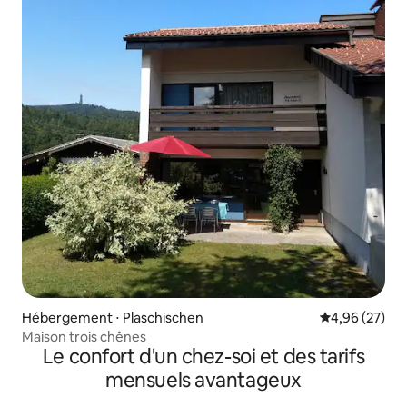
Hébergement ⋅ Plaschischen
Évaluation mo
4,96 (27)
Maison trois chênes
Le confort d'un chez-soi et des tarifs
mensuels avantageux