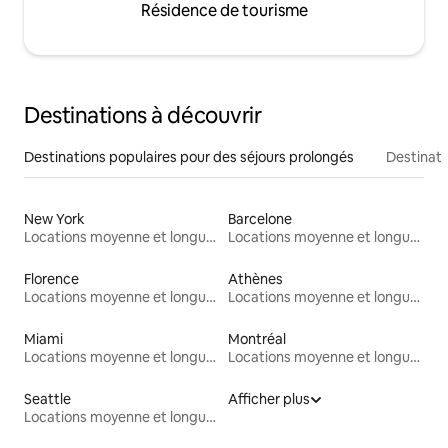
Résidence de tourisme
Destinations à découvrir
Destinations populaires pour des séjours prolongés
Destinati
New York
Barcelone
Locations moyenne et longue durée
Locations moyenne et longue durée
Florence
Athènes
Locations moyenne et longue durée
Locations moyenne et longue durée
Miami
Montréal
Locations moyenne et longue durée
Locations moyenne et longue durée
Seattle
Afficher plus
Locations moyenne et longue durée