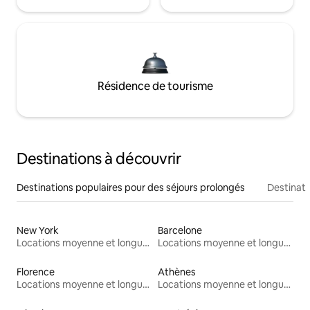
Résidence de tourisme
Destinations à découvrir
Destinations populaires pour des séjours prolongés
Destinati
New York
Barcelone
Locations moyenne et longue durée
Locations moyenne et longue durée
Florence
Athènes
Locations moyenne et longue durée
Locations moyenne et longue durée