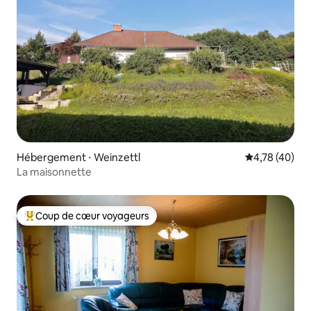
Hébergement ⋅ Weinzettl
Évaluation mo
4,78 (40)
La maisonnette
Coup de cœur voyageurs
Coups de cœur voyageurs les plus appréciés