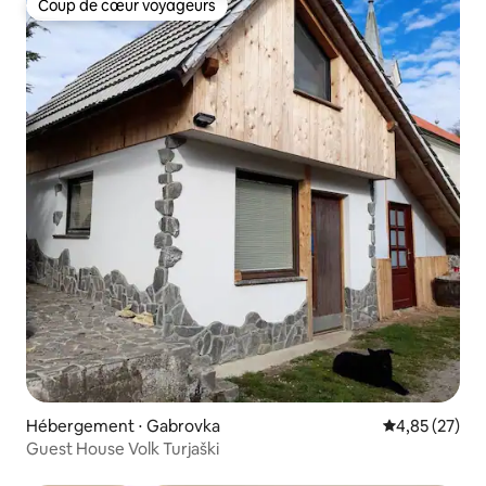
Coup de cœur voyageurs
Coup de cœur voyageurs
Hébergement ⋅ Gabrovka
Évaluation mo
4,85 (27)
Guest House Volk Turjaški