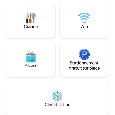
charmant petit village appelé Blanca. La
sauna, sa cheminée
maison de campagne est construite sur
le gîte, vous trou
le côté ensoleillé des collines, de sorte
les étoiles et la tr
que vous pouvez profiter du soleil toute
préservée. Idéal p
la journée. La maison de campagne Mirt
recherche de luxe,
Cuisine
Wifi
se trouve à 2 km du petit village de
détente à proximi
Blanca et à 6 km de la ville de Sevnica. La
Bienvenus dans vot
maison de campagne Mirt est un bel
Numéro RNO : 108
hébergement avec ses détails raffinés,
qui répond à tous vos souhaits de
détente et de loisirs d'une manière
élégante mais confortable.
Stationnement
Piscine
gratuit sur place
Climatisation