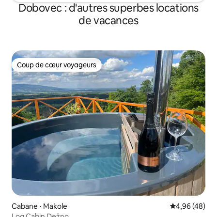
Dobovec : d'autres superbes locations
de vacances
Coup de cœur voyageurs
Coup de cœur voyageurs
Cabane ⋅ Makole
Évaluation mo
4,96 (48)
Log Cabin Dežno