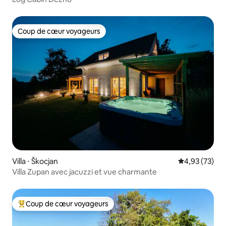
Coup de cœur voyageurs
Coup de cœur voyageurs
Villa ⋅ Škocjan
Évaluation mo
4,93 (73)
Villa Zupan avec jacuzzi et vue charmante
Coup de cœur voyageurs
Coups de cœur voyageurs les plus appréciés