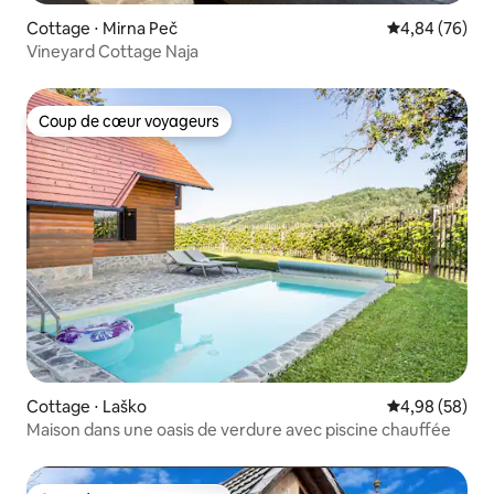
Cottage ⋅ Mirna Peč
Évaluation mo
4,84 (76)
Vineyard Cottage Naja
Coup de cœur voyageurs
Coup de cœur voyageurs
Cottage ⋅ Laško
Évaluation mo
4,98 (58)
Maison dans une oasis de verdure avec piscine chauffée