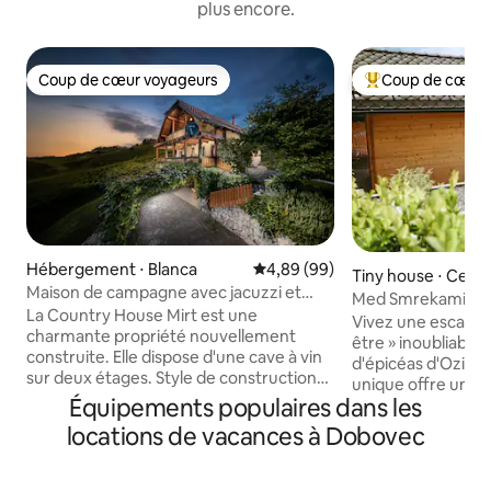
plus encore.
Coup de cœur voyageurs
Coup de cœur 
Coup de cœur voyageurs
Coups de cœur vo
Hébergement ⋅ Blanca
Évaluation moyenne sur la base
4,89 (99)
Tiny house ⋅ Cerkl
Maison de campagne avec jacuzzi et
njskem
Med Smrekami | Re
sauna
La Country House Mirt est une
spa de charme
Vivez une escapad
charmante propriété nouvellement
être » inoubliable 
construite. Elle dispose d'une cave à vin
d'épicéas d'Ozian.
sur deux étages. Style de construction
unique offre une i
classique, typique de la culture viticole,
Équipements populaires dans les
deux espaces disti
avec de beaux détails en bois. La maison
bois romantique 
locations de vacances à Dobovec
de campagne dispose également d'une
un fauteuil de m
terrasse et d'un balcon avec une belle
et un projecteur de 
vue sur le vignoble sur les collines du
une suite de séjou