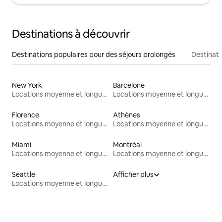
Destinations à découvrir
Destinations populaires pour des séjours prolongés
Destinati
New York
Barcelone
Locations moyenne et longue durée
Locations moyenne et longue durée
Florence
Athènes
Locations moyenne et longue durée
Locations moyenne et longue durée
Miami
Montréal
Locations moyenne et longue durée
Locations moyenne et longue durée
Seattle
Afficher plus
Locations moyenne et longue durée