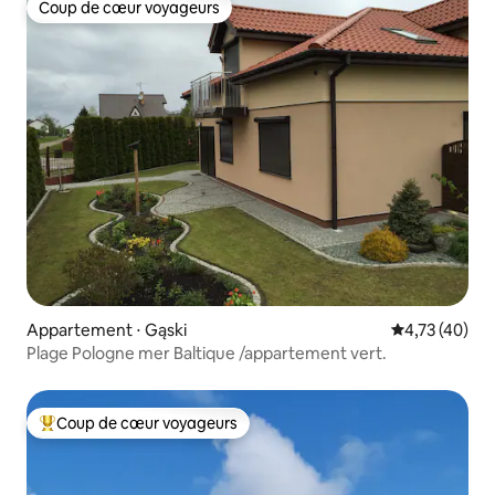
Coup de cœur voyageurs
Coup de cœur voyageurs
Appartement ⋅ Gąski
Évaluation mo
4,73 (40)
Plage Pologne mer Baltique /appartement vert.
Coup de cœur voyageurs
Coups de cœur voyageurs les plus appréciés