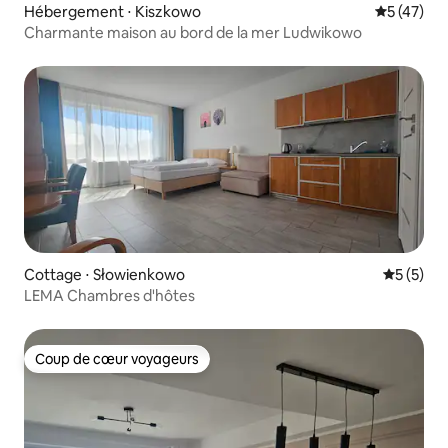
Hébergement ⋅ Kiszkowo
Évaluation
5 (47)
Charmante maison au bord de la mer Ludwikowo
Cottage ⋅ Słowienkowo
Évaluatio
5 (5)
LEMA Chambres d'hôtes
Coup de cœur voyageurs
Coup de cœur voyageurs