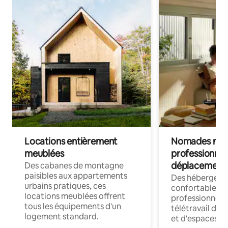
Locations entièrement
Nomades num
meublées
professionnel
déplacement
Des cabanes de montagne
paisibles aux appartements
Des hébergem
urbains pratiques, ces
confortables p
locations meublées offrent
professionnels
tous les équipements d'un
télétravail dis
logement standard.
et d'espaces de