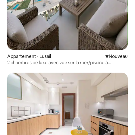
Appartement ⋅ Lusail
Nouvel hébe
Nouveau
2 chambres de luxe avec vue sur la mer/piscine à
débordement/plage - Lusail