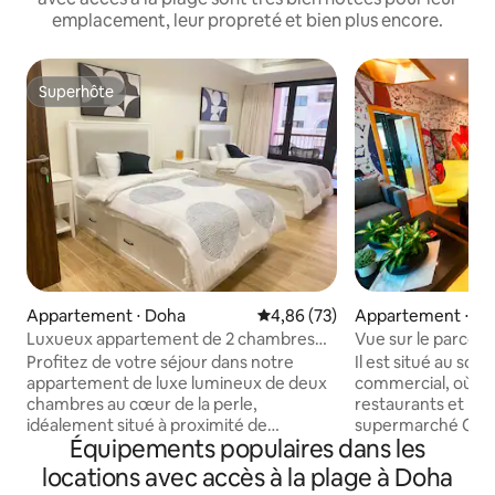
emplacement, leur propreté et bien plus encore.
Superhôte
Superhôte
Appartement ⋅ Doha
Évaluation moyenne sur la base
4,86 (73)
Appartement ⋅ D
Luxueux appartement de 2 chambres
Vue sur le parcour
avec services et 2 vues sur la mer
étage, 2 chambre
Profitez de votre séjour dans notre
Il est situé au so
appartement de luxe lumineux de deux
commercial, où vo
chambres au cœur de la perle,
restaurants et plu
idéalement situé à proximité de
supermarché Carr
Équipements populaires dans les
nombreux restaurants, cafés, magasins
d'obtenir votre ch
et de la vie nocturne avec vue sur la mer.
commercial jusqu'
locations avec accès à la plage à Doha
Emplacement idéal pour passer du
Vous trouverez ci-