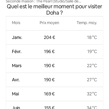
Seconde maison : The Pearl (Studio/Salle de
Quel est le meilleur moment pour visiter
sport+Piscine)
Doha ?
Mois
Prix moyen
Temp. moy.
Janv.
204 €
18 °C
Févr.
196 €
19 °C
Mars
190 €
22 °C
Avr.
190 €
27 °C
Mai
169 €
32 °C
Juin
155 €
34 °C