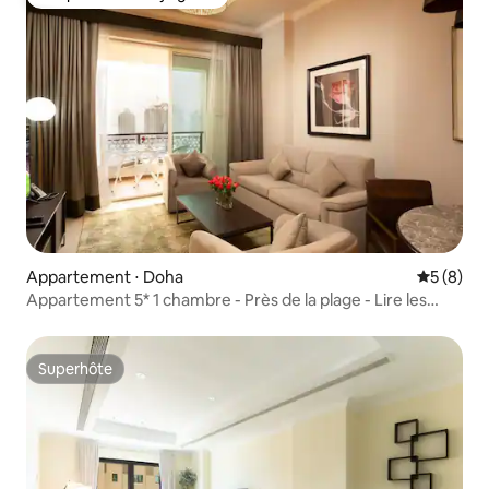
Coup de cœur voyageurs
Appartement ⋅ Doha
Évaluatio
5 (8)
Appartement 5* 1 chambre - Près de la plage - Lire les
détails -
Superhôte
Superhôte