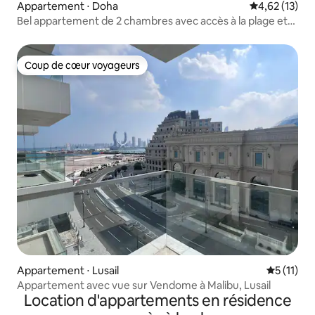
Appartement ⋅ Doha
Évaluation mo
4,62 (13)
Bel appartement de 2 chambres avec accès à la plage et
vue sur la mer
Coup de cœur voyageurs
Coup de cœur voyageurs
Appartement ⋅ Lusail
Évaluatio
5 (11)
Appartement avec vue sur Vendome à Malibu, Lusail
Location d'appartements en résidence