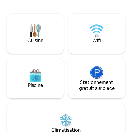
temps en famille, entre amis ou pour les
de sécurité et un 
affaires. Les équipements comprennent
7j/7 - Nettoyage u
l'accès à la plage privée, un parking
pour les séjours à
gratuit, une connexion Wi-Fi haut débit,
- Salle de sport, p
une cuisine entièrement équipée avec
tennis et aire de 
lave-linge et sèche-linge, une salle de
enfants - Savon po
sport, une piscine et une aire de jeux
pour le corps, ap
Cuisine
Wifi
pour enfants, ainsi que la promenade
shampoing, draps,
Marina. Un service de réception est
pantoufles, kit de
disponible pour toute assistance, service
fraîches - Eau pot
de bagages gratuit.
Stationnement
Piscine
gratuit sur place
Climatisation