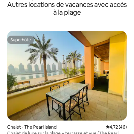
Autres locations de vacances avec accès
stationnement gratuit.
à la plage
Superhôte
Superhôte
Chalet ⋅ The Pearl Island
Évaluation mo
4,72 (46)
Chalet de luxe sur la plage + terrasse et vue (The Pearl