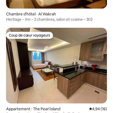
Chambre d'hôtel ⋅ Al Wakrah
Heritage – Inn – 2 chambres, salon et cuisine – 302
Coup de cœur voyageurs
Coup de cœur voyageurs
Appartement ⋅ The Pearl Island
Évaluation mo
4,94 (16)