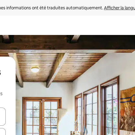
nes informations ont été traduites automatiquement. 
Afficher la lang
s
es
hes vers le haut et vers le bas pour les parcourir ou en appuyant et en fai