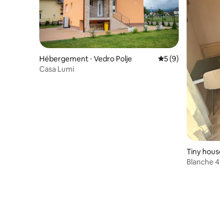
Hébergement ⋅ Vedro Polje
Évaluation moyenn
5 (9)
Casa Lumi
Tiny house
Blanche 4