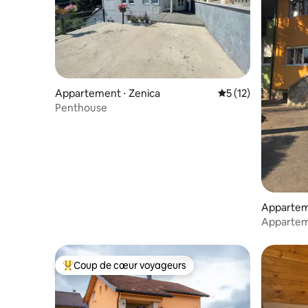
Appartement ⋅ Zenica
Évaluation moyenne
5 (12)
Penthouse
Apparteme
Apparteme
Coup de cœur voyageurs
Coups de cœur voyageurs les plus appréciés