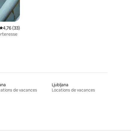
Évaluation moyenne sur la base de 33 commentaires : 4,76 sur 5
4,76 (33)
orteresse
ana
Ljubljana
ations de vacances
Locations de vacances