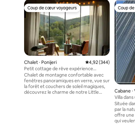
Coup de cœur voyageurs
Coup de
Coup de cœur voyageurs
Coup de
Chalet ⋅ Ponijeri
Évaluation moyenne sur 
4,92 (344)
Petit cottage de rêve expérience
boutique
Chalet de montagne confortable avec
fenêtres panoramiques en verre, vue sur
la forêt et couchers de soleil magiques,
Cabane ⋅ 
découvrez le charme de notre Little
Villa dans
Cottage Dream à Ponijeri. Réveillez-vous
Située da
devant une vue imprenable sur la forêt
par la na
et des couchers de soleil magiques à
offre une
travers des fenêtres panoramiques.
qui veulen
C'est un refuge de montagne
belle vue 
confortable où la nature et le confort se
ville de 
rencontrent. Il est parfait pour les