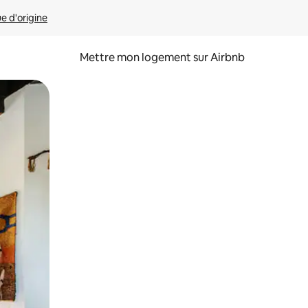
ue d'origine
Mettre mon logement sur Airbnb
sant glisser.