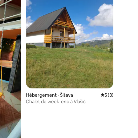
mmentaires : 5 sur 5
Hébergement ⋅ Šišava
Évaluation moyenn
5 (3)
Chalet de week-end à Vlašić