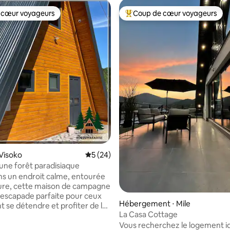
 cœur voyageurs
Coup de cœur voyageurs
 cœur voyageurs
Coups de cœur voyageurs les p
la base de 344 commentaires : 4,92 sur 5
Visoko
Évaluation moyenne sur la base de 24 co
5 (24)
 une forêt paradisiaque
ns un endroit calme, entourée
ture, cette maison de campagne
 escapade parfaite pour ceux
Hébergement ⋅ Mile
t se détendre et profiter de la
La Casa Cottage
sur la pyramide du Soleil et la
Vous recherchez le logement i
Visoko. Profitez des promenades