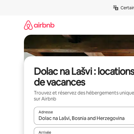
Aller
Certai
directement
au
contenu
Dolac na Lašvi : location
de vacances
Trouvez et réservez des hébergements uniqu
sur Airbnb
Adresse
Lorsque les résultats s'affichent, utilisez les flèc
Arrivée