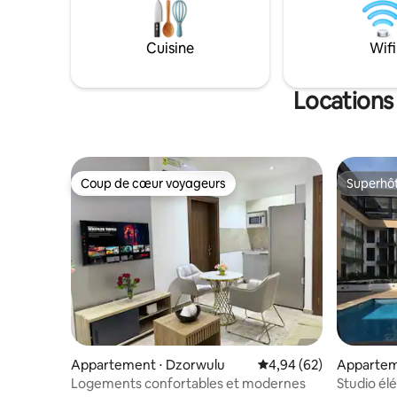
Cuisine
Wifi
Locations
Coup de cœur voyageurs
Superhô
Coup de cœur voyageurs
Superhô
Appartement ⋅ Dzorwulu
Évaluation moyenne sur
4,94 (62)
Apparte
Logements confortables et modernes
Studio él