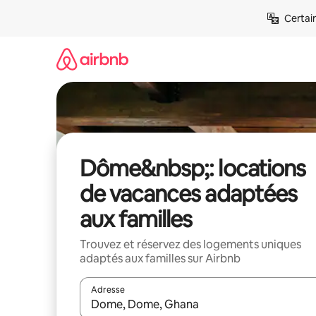
Aller
Certai
directement
au
contenu
Dôme&nbsp;: locations
de vacances adaptées
aux familles
Trouvez et réservez des logements uniques
adaptés aux familles sur Airbnb
Adresse
Lorsque les résultats s'affichent, utilisez les flèc