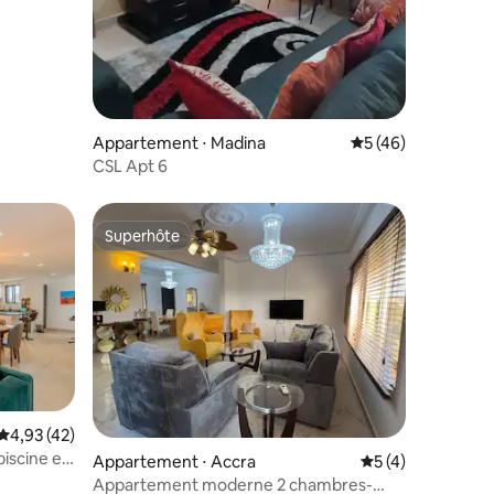
Appartement ⋅ Madina
Évaluation moyenne
5 (46)
CSL Apt 6
Superhôte
Superhôte
Évaluation moyenne sur la base de 42 commentaires : 4,93 sur 5
4,93 (42)
iscine et
Appartement ⋅ Accra
Évaluation moyenn
5 (4)
Appartement moderne 2 chambres-