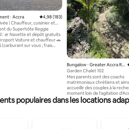
r la base de 61 commentaires : 4,92 sur 5
ent ⋅ Accra
Évaluation moyenne sur la base de 183 commen
4,98 (183)
vée | Chauffeur, cuisinier et
e
ent du Superhôte Reggie
gratuits
re et chauffeur 🚗
(carburant sur vous ; frais
taires pour les voyages en
nier 🍳 GRATUIT
rnie) Petit déjeuner🥞
Bungalow ⋅ Greater Accra Re
thé, café, crêpes, œufs,
gion
Garden Chalet 102
locons d'avoine, porridge) 🕛
Mes parents sont des coachs
F GRATUIT Communauté
matrimoniaux chrétiens et aim
e, sécurité 24h/24 🛌 2
accueillir des couples à la rech
 1,5 salle de bain, entièrement
moment loin de l'agitation d'Accra
ts populaires dans les locations adap
chalet est l'un des 2 chalets d'
ctriques
de retraite dans un jardin qu'ils
t piscine
construisent pour accueillir des
it pour un séjour
programmes de relations et de
i à Accra
être. Nous sommes fiers d'être
naturels, y compris l'utilisation 