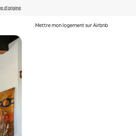
ue d'origine
Mettre mon logement sur Airbnb
sant glisser.