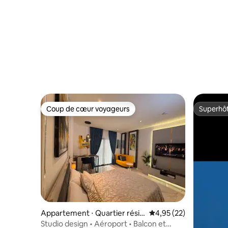
Accra
Coup de cœur voyageurs
Superhô
Coup de cœur voyageurs
Superhô
Appartement ⋅ Quartier résid
Évaluation moyenne su
4,95 (22)
entiel de l'aéroport
Studio design • Aéroport • Balcon et