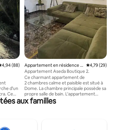
la ville. 
depuis vo
jour sur 
taires : 4,98 sur 5
et les val
depuis vo
débordem
délicieu
romantiq
incroyabl
randonné
Évaluation moyenne sur la base de 88 commentaires : 4,94 sur 5
4,94 (88)
Appartement en résidence ⋅
Évaluation moyenne su
4,79 (29)
Taifa
Appartement Aseda Boutique 2.
Ce charmant appartement de
ent
2 chambres calme et paisible est situé à
erche d'un
Dome. La chambre principale possède sa
. Ce
propre salle de bain. L'appartement
tées aux familles
un centre
dispose d'un beau balcon, d'une
télévision connectée à écran plat, de la
climatisation, d'un réfrigérateur, d'une
 bien-
connexion Wi-Fi et d'une grande place
 100 %
de parking. Le logement est
exclusive
entièrement meublé et parfait pour un