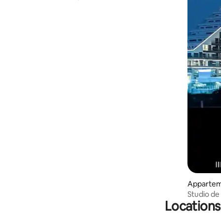
hôtel de luxe
Appartem
Studio de 
Locations
The Signa