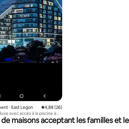
ent ⋅ East Legon
Évaluation moyenne sur la base de 26 commen
4,88 (26)
luxe avec accès à la piscine à
 de maisons acceptant les familles et l
ture