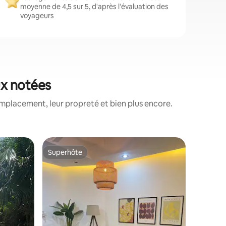
moyenne de 4,5 sur 5, d'après l'évaluation des
voyageurs
ux notées
mplacement, leur propreté et bien plus encore.
Cabane ⋅
Superhôte
Superhô
Superhôte
Superhô
THE FRAM
une mon
Nos caban
Aburi so
situées à
seulemen
logement 
propre ;