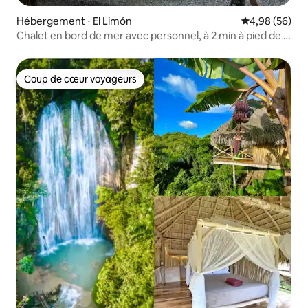
Hébergement ⋅ El Limón
Évaluation mo
4,98 (56)
Chalet en bord de mer avec personnel, à 2 min à pied de la
plage
Coup de cœur voyageurs
Coup de cœur voyageurs