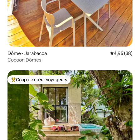
Dôme ⋅ Jarabacoa
Évaluation mo
4,95 (38)
Cocoon Dômes
Coup de cœur voyageurs
Coups de cœur voyageurs les plus appréciés