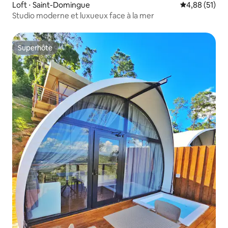
Loft ⋅ Saint-Domingue
Évaluation mo
4,88 (51)
Studio moderne et luxueux face à la mer
Superhôte
Superhôte