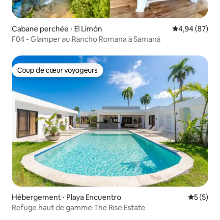
Cabane perchée ⋅ El Limón
Évaluation mo
4,94 (87)
F04 - Glamper au Rancho Romana à Samaná
Coup de cœur voyageurs
Coup de cœur voyageurs
Hébergement ⋅ Playa Encuentro
Évaluatio
5 (5)
Refuge haut de gamme The Rise Estate