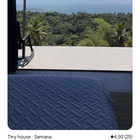
Tiny house ⋅ Samana
Évaluation mo
4,92 (25)