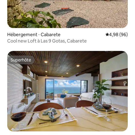
Hébergement ⋅ Cabarete
Évaluation mo
4,98 (96)
Cool new Loft à Las 9 Gotas, Cabarete
Superhôte
Superhôte