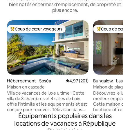
bien notés en termes d'emplacement, de propreté et
plus encore.
Coup de cœur voyageurs
Coup de cœur 
Coups de cœur voyageurs les plus appréciés
Coups de cœur vo
Hébergement ⋅ Sosúa
Évaluation moyenne sur la base 
4,97 (201)
Bungalow ⋅ Las Te
Maison en cascade
Maison de plage à 
en bord de mer !
Villa de vacances de luxe ultime ! Cette
Découvrez le luxe 
villa de 3 chambres et 4 salles de bain
meilleur emplacem
offre l'intimité et les équipements et est
Cette maison de pl
conçue pour recevoir. Télévision dans
boutique offre un
Équipements populaires dans les
chaque pièce. Table de billard, sécurité
en bord de mer, san
24h/24. Profitez d'une vue magnifique
Conçue pour 1 cou
locations de vacances à République
depuis la piscine à débordement et le
(max 4), elle alli